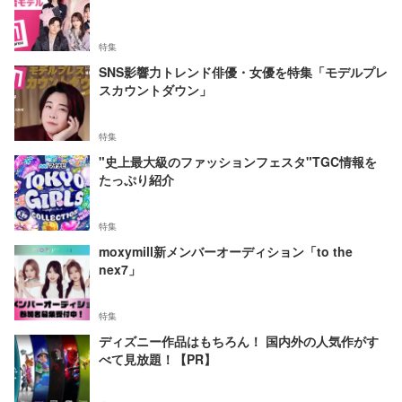
特集
SNS影響力トレンド俳優・女優を特集「モデルプレ
スカウントダウン」
特集
"史上最大級のファッションフェスタ"TGC情報を
たっぷり紹介
特集
moxymill新メンバーオーディション「to the
nex7」
特集
ディズニー作品はもちろん！ 国内外の人気作がす
べて見放題！【PR】