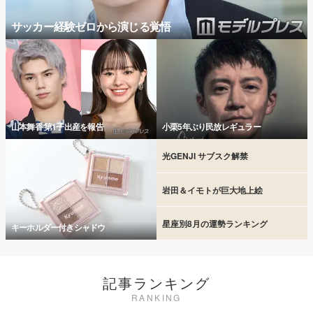
サッカー経験ゼロから演じる覚悟
山本舞香 第1子出産を報告
小栗5年ぶり民放レギュラー
光GENJI サブスク解禁
岩田＆イモトが巨大地上絵
星座別8月の運勢ランキング
キーホルダー付きシャドウ
記事ランキング
RANKING