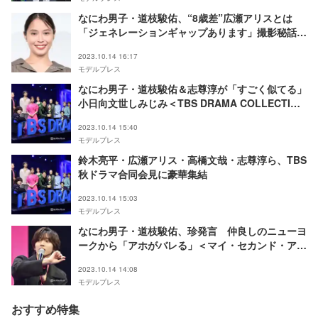
なにわ男子・道枝駿佑、“8歳差”広瀬アリスとは
「ジェネレーションギャップあります」撮影秘話語
る＜マイ・セカンド・アオハル＞
2023.10.14 16:17
モデルプレス
なにわ男子・道枝駿佑＆志尊淳が「すごく似てる」
小日向文世しみじみ＜TBS DRAMA COLLECTION
2023 Autumn！！＞
2023.10.14 15:40
モデルプレス
鈴木亮平・広瀬アリス・高橋文哉・志尊淳ら、TBS
秋ドラマ合同会見に豪華集結
2023.10.14 15:03
モデルプレス
なにわ男子・道枝駿佑、珍発言 仲良しのニューヨ
ークから「アホがバレる」＜マイ・セカンド・アオ
ハル＞
2023.10.14 14:08
モデルプレス
おすすめ特集