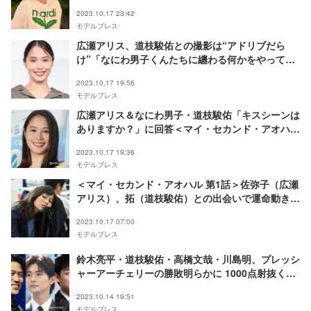
すぎる」「最後の最後にやられた」
2023.10.17 23:42
モデルプレス
広瀬アリス、道枝駿佑との撮影は“アドリブだら
け”「なにわ男子くんたちに纏わる何かをやってみ
たり…」＜マイ・セカンド・アオハル＞
2023.10.17 19:56
モデルプレス
広瀬アリス＆なにわ男子・道枝駿佑「キスシーンは
ありますか？」に回答＜マイ・セカンド・アオハル
＞
2023.10.17 19:36
モデルプレス
＜マイ・セカンド・アオハル 第1話＞佐弥子（広瀬
アリス）、拓（道枝駿佑）との出会いで運命動き出
す
2023.10.17 07:00
モデルプレス
鈴木亮平・道枝駿佑・高橋文哉・川島明、プレッシ
ャーアーチェリーの勝敗明らかに 1000点射抜く場
面も＜オールスター感謝祭’23秋＞
2023.10.14 19:51
モデルプレス