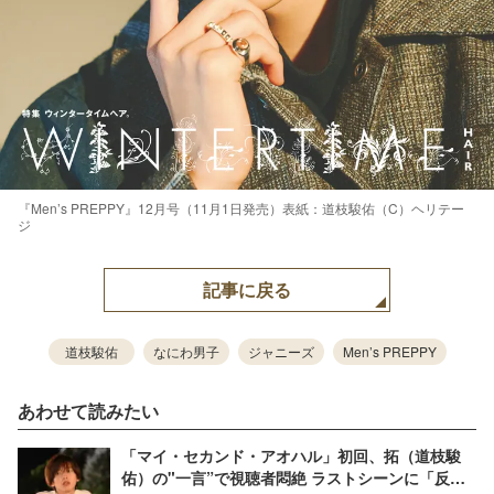
『Men’s PREPPY』12月号（11月1日発売）表紙：道枝駿佑（C）ヘリテー
ジ
記事に戻る
道枝駿佑
なにわ男子
ジャニーズ
Men’s PREPPY
あわせて読みたい
「マイ・セカンド・アオハル」初回、拓（道枝駿
佑）の"一言”で視聴者悶絶 ラストシーンに「反則