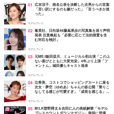
01
広末涼子、病名公表を決断した次男からの言葉
「言い訳にするのも嫌だった」「言うべきか迷
った」
モデルプレス
02
集英社、日向坂46藤嶌果歩の写真集を巡り声明
発表 注意喚起も「必要に応じて法的措置を含
む対応を検討」
モデルプレス
03
元ME:I飯田栞月、ミュージカル初出演「この上
ない喜びとともに大変光栄」4年ぶり上演「フ
ァントム」城田優らキャスト発表
モデルプレス
04
辻希美、コストコでショッピングカートに座る
次女・夢空（ゆめあ）ちゃんの姿公開「乗りこ
なしてる感じが可愛すぎ」「成長を感じる」の
声
モデルプレス
05
M!LK曽野舜太＆吉田仁人の表紙解禁「モデル
プレスカウントダウンマガジン」巻頭に登場