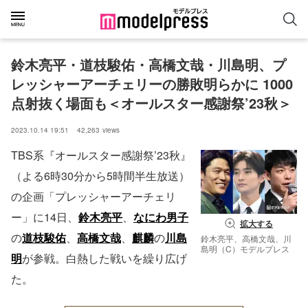
鈴木亮平・道枝駿佑・高橋文哉・川島明、プ
レッシャーアーチェリーの勝敗明らかに 1000
点射抜く場面も＜オールスター感謝祭’23秋＞
2023.10.14 19:51
42,263
views
TBS系『オールスター感謝祭’23秋』
（よる6時30分から5時間半生放送）
の企画「プレッシャーアーチェリ
ー」に14日、
鈴木亮平
、
なにわ男子
拡大する
の
道枝駿佑
、
高橋文哉
、
麒麟
の
川島
鈴木亮平、高橋文哉、川
島明（C）モデルプレス
明
が参戦。白熱した戦いを繰り広げ
た。