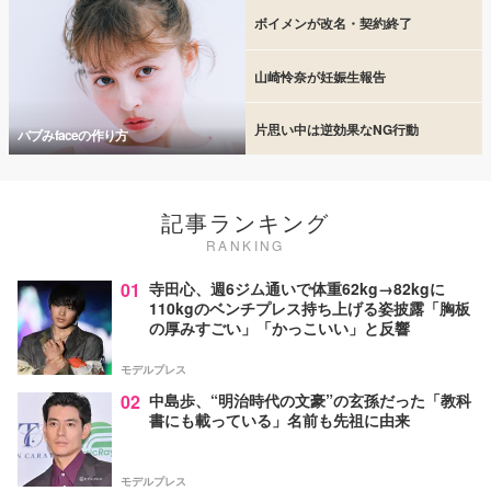
ボイメンが改名・契約終了
山崎怜奈が妊娠生報告
片思い中は逆効果なNG行動
バブみfaceの作り方
記事ランキング
RANKING
01
寺田心、週6ジム通いで体重62kg→82kgに
110kgのベンチプレス持ち上げる姿披露「胸板
の厚みすごい」「かっこいい」と反響
モデルプレス
02
中島歩、“明治時代の文豪”の玄孫だった「教科
書にも載っている」名前も先祖に由来
モデルプレス