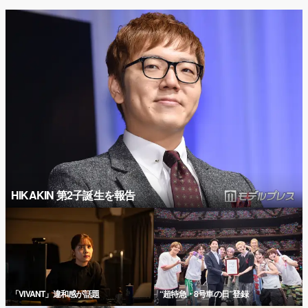
HIKAKIN 第2子誕生を報告
「VIVANT」違和感が話題
“超特急・8号車の日”登録