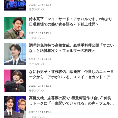
2023.10.14 15:03
モデルプレス
鈴木亮平「マイ・サード・アオハルです」2年ぶり
日曜劇場での熱い青春語る＜下剋上球児＞
2023.10.14 14:41
モデルプレス
調理師免許持つ高橋文哉、豪華手料理公開「すごい
な」と絶賛相次ぐ＜フェルマーの料理＞
2023.10.14 14:19
モデルプレス
なにわ男子・道枝駿佑、珍発言 仲良しのニューヨ
ークから「アホがバレる」＜マイ・セカンド・アオ
ハル＞
2023.10.14 14:08
モデルプレス
高橋文哉、志尊淳の家で“得意料理作り合い” 仲良
しトークに「一生聞いていられる」の声＜フェルマ
ーの料理＞
2023.10.14 14:05
モデルプレス