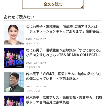
全文を読む
あわせて読みたい
なにわ男子・道枝駿佑、“8歳差”広瀬アリスとは
「ジェネレーションギャップあります」撮影秘話語
る＜マイ・セカンド・アオハル＞
2023.10.14 16:17
モデルプレス
なにわ男子・道枝駿佑＆志尊淳が「すごく似てる」
小日向文世しみじみ＜TBS DRAMA COLLECTION
2023 Autumn！！＞
2023.10.14 15:40
モデルプレス
鈴木亮平「VIVANT」富栄ドラムに無念の敗北「心
の傷になっている」＜下剋上球児＞
2023.10.14 15:10
モデルプレス
鈴木亮平・広瀬アリス・高橋文哉・志尊淳ら、TBS
秋ドラマ合同会見に豪華集結