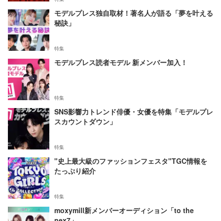
モデルプレス独自取材！著名人が語る「夢を叶える
秘訣」
特集
モデルプレス読者モデル 新メンバー加入！
特集
SNS影響力トレンド俳優・女優を特集「モデルプレ
スカウントダウン」
特集
"史上最大級のファッションフェスタ"TGC情報を
たっぷり紹介
特集
moxymill新メンバーオーディション「to the
nex7」