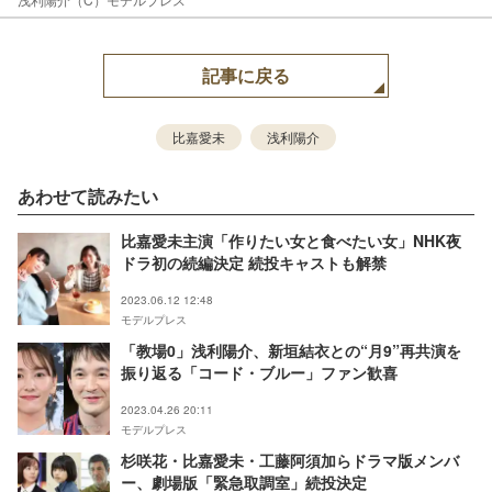
記事に戻る
比嘉愛未
浅利陽介
あわせて読みたい
比嘉愛未主演「作りたい女と食べたい女」NHK夜
ドラ初の続編決定 続投キャストも解禁
2023.06.12 12:48
モデルプレス
「教場0」浅利陽介、新垣結衣との“月9”再共演を
振り返る「コード・ブルー」ファン歓喜
2023.04.26 20:11
モデルプレス
杉咲花・比嘉愛未・工藤阿須加らドラマ版メンバ
ー、劇場版「緊急取調室」続投決定