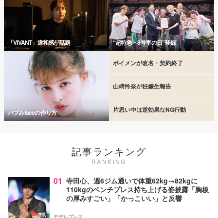
「VIVANT」違和感が話題
“超特急・8号車の日”登録
ボイメンが改名・契約終了
山崎怜奈が妊娠生報告
片思い中は逆効果なNG行動
バブみfaceの作り方
記事ランキング
RANKING
01
寺田心、週6ジム通いで体重62kg→82kgに
110kgのベンチプレス持ち上げる姿披露「胸板
の厚みすごい」「かっこいい」と反響
モデルプレス