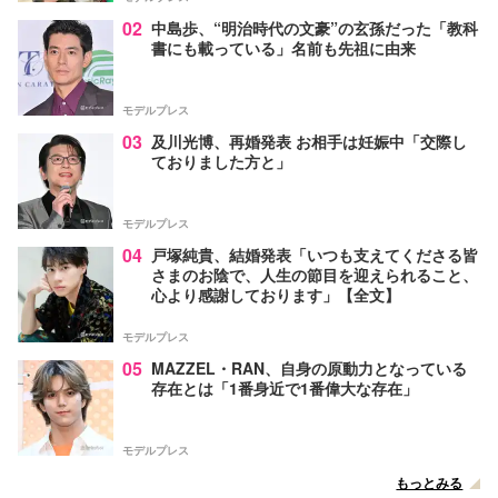
02
中島歩、“明治時代の文豪”の玄孫だった「教科
書にも載っている」名前も先祖に由来
モデルプレス
03
及川光博、再婚発表 お相手は妊娠中「交際し
ておりました方と」
モデルプレス
04
戸塚純貴、結婚発表「いつも支えてくださる皆
さまのお陰で、人生の節目を迎えられること、
心より感謝しております」【全文】
モデルプレス
05
MAZZEL・RAN、自身の原動力となっている
存在とは「1番身近で1番偉大な存在」
モデルプレス
もっとみる