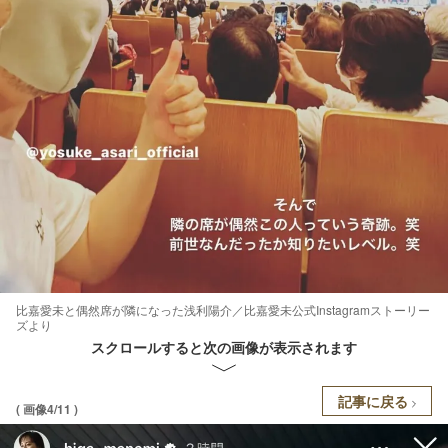
比嘉愛未と偶然席が隣になった浅利陽介／比嘉愛未公式Instagramストーリー
ズより
スクロールすると次の画像が表示されます
記事に戻る
( 画像4/11 )