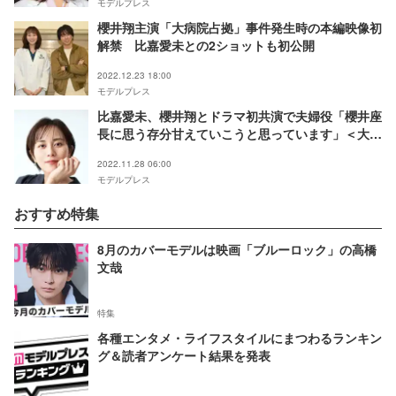
モデルプレス
櫻井翔主演「大病院占拠」事件発生時の本編映像初
解禁 比嘉愛未との2ショットも初公開
2022.12.23 18:00
モデルプレス
比嘉愛未、櫻井翔とドラマ初共演で夫婦役「櫻井座
長に思う存分甘えていこうと思っています」＜大病
院占拠＞
2022.11.28 06:00
モデルプレス
おすすめ特集
8月のカバーモデルは映画「ブルーロック」の高橋
文哉
特集
各種エンタメ・ライフスタイルにまつわるランキン
グ＆読者アンケート結果を発表