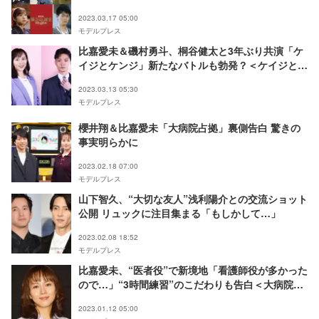
2023.03.17 05:00
モデルプレス
比嘉愛未＆磯村勇斗、桐谷健太と3年ぶり共演「ケ
イジとケンジ」新たなバトルも勃発？＜ケイジとケ
ンジ、時々ハンジ。＞
2023.03.13 05:30
モデルプレス
櫻井翔＆比嘉愛未「大病院占拠」裏側告白 驚きの
事実明らかに
2023.02.18 07:00
モデルプレス
山下智久、“大切な友人”浅利陽介との交流ショット
公開 リュックに注目集まる「もしかして…」
2023.02.08 18:52
モデルプレス
比嘉愛未、“医者役”で新境地「看護師役が多かった
ので…」“3時間練習”のこだわりも告白＜大病院占
拠＞
2023.01.12 05:00