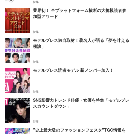
特集
業界初！ 全プラットフォーム横断の大規模読者参
加型アワード
特集
モデルプレス独自取材！著名人が語る「夢を叶える
秘訣」
特集
モデルプレス読者モデル 新メンバー加入！
特集
SNS影響力トレンド俳優・女優を特集「モデルプレ
スカウントダウン」
特集
"史上最大級のファッションフェスタ"TGC情報を