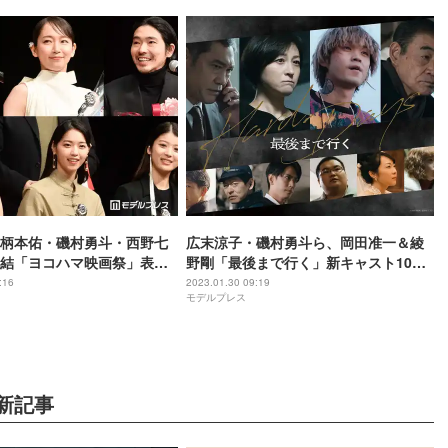
柄本佑・磯村勇斗・西野七
広末涼子・磯村勇斗ら、岡田准一＆綾
結「ヨコハマ映画祭」表彰
野剛「最後まで行く」新キャスト10人
開催＜第44回ヨコハマ映画祭
一挙解禁
:16
2023.01.30 09:19
モデルプレス
新記事