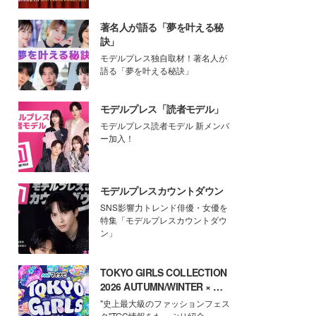
著名人が語る「夢を叶える秘
訣」
モデルプレス独自取材！著名人が
語る「夢を叶える秘訣」
モデルプレス「読者モデル」
モデルプレス読者モデル 新メンバ
ー加入！
モデルプレスカウントダウン
SNS影響力トレンド俳優・女優を
特集「モデルプレスカウントダウ
ン」
TOKYO GIRLS COLLECTION
2026 AUTUMN/WINTER × モ
デルプレス
"史上最大級のファッションフェス
タ"TGC情報をたっぷり紹介