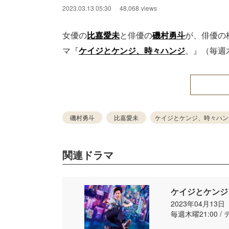
2023.03.13 05:30
48,068
views
女優の
比嘉愛未
と俳優の
磯村勇斗
が、俳優の
マ『
ケイジとケンジ、時々ハンジ
。』（毎週
磯村勇斗
比嘉愛未
ケイジとケンジ、時々ハン
関連ドラマ
ケイジとケンジ
2023年04月13
毎週木曜21:00 