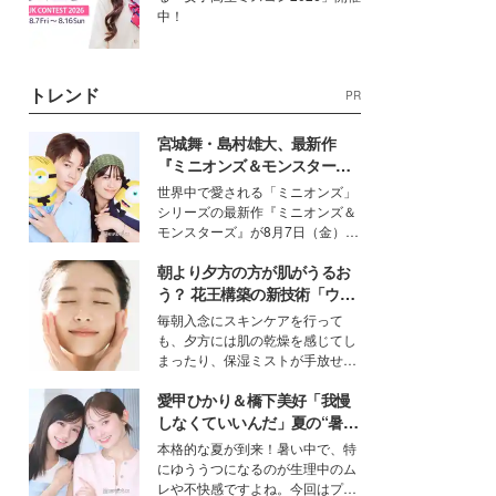
中！
トレンド
PR
宮城舞・島村雄大、最新作
『ミニオンズ＆モンスター
ズ』の魅力熱弁 ハチャメチャ
世界中で愛される「ミニオンズ」
だけじゃない“友情と絆”に感
シリーズの最新作『ミニオンズ＆
動
モンスターズ』が8月7日（金）に
公開。モデルプレスでは、“大のミ
朝より夕方の方が肌がうるお
ニオン好き”という共通点を持つモ
デルの宮城舞と島村雄大の特別対
う？ 花王構築の新技術「ウォ
談をお届け！それぞれの視点か
ーターキャプチャリングスキ
毎朝入念にスキンケアを行って
ら、今作ならではの魅力や予想外
ン（捕水肌）」がスキンケア
も、夕方には肌の乾燥を感じてし
の感動をもたらす奥深いストーリ
の常識を変える予感
まったり、保湿ミストが手放せな
ーについて熱く語り合ってもらっ
いという読者も多いのでは？そん
た。
愛甲ひかり＆橋下美好「我慢
な美容の常識を大きく変える可能
性を秘めた、革新的な「Water
しなくていいんだ」夏の“暑さ
Capturing Skin（ウォーターキャ
対策”の新しい選択肢とは？
本格的な夏が到来！暑い中で、特
プチャリングスキン：捕水肌）」
にゆううつになるのが生理中のム
技術を、花王が構築した。
レや不快感ですよね。今回はプラ