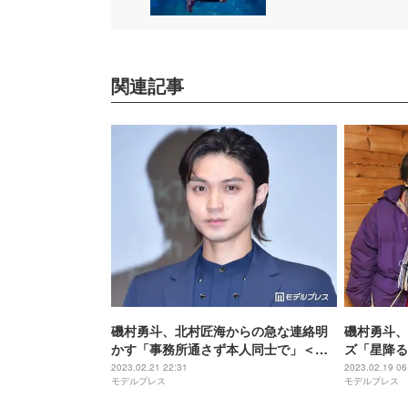
関連記事
磯村勇斗、北村匠海からの急な連絡明
磯村勇斗、
かす「事務所通さず本人同士で」＜
ズ「星降る
TikTok TOHO Film Festival 2022＞
2023.02.21 22:31
2023.02.19 06
モデルプレス
モデルプレス