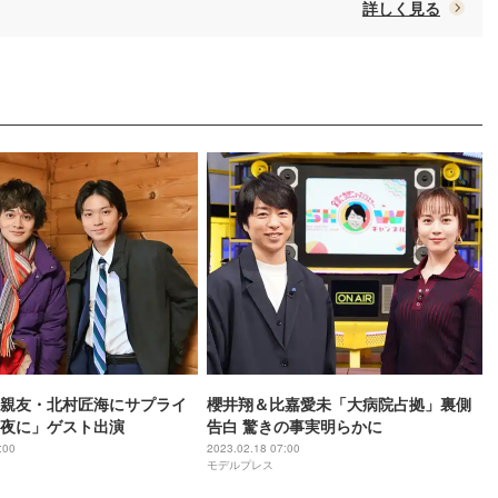
詳しく見る
親友・北村匠海にサプライ
櫻井翔＆比嘉愛未「大病院占拠」裏側
夜に」ゲスト出演
告白 驚きの事実明らかに
:00
2023.02.18 07:00
モデルプレス