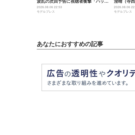
波乱の次回予告に視聴者衝撃「ハッピ
澄晴（寺西
ーエンドに進むのかと思ったのに」
着浮き彫り
2026.08.06 22:53
2026.08.06 22
モデルプレス
モデルプレス
「不穏すぎる」【ネタバレあり】
光がない」
あなたにおすすめの記事