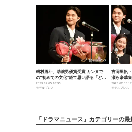
磯村勇斗、助演男優賞受賞 カンヌで
吉岡里帆・
の“初めての文化”経て思い語る「どう
瀬ら豪華集
しても俳優とか監督とかに目が行きが
式3年ぶり
2023.02.05 18:35
2023.02.05 17
モデルプレス
モデルプレス
ち」＜第44回ヨコハマ映画祭＞
＞
「ドラマニュース」カテゴリーの最