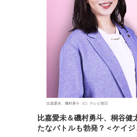
比嘉愛未、磯村勇斗（C）テレビ朝日
比嘉愛未＆磯村勇斗、桐谷健
たなバトルも勃発？＜ケイジ
/
Unmute