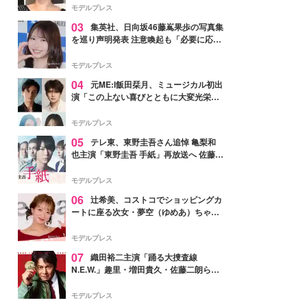
モデルプレス
03
集英社、日向坂46藤嶌果歩の写真集
を巡り声明発表 注意喚起も「必要に応じ
て法的措置を含む対応を検討」
モデルプレス
04
元ME:I飯田栞月、ミュージカル初出
演「この上ない喜びとともに大変光栄」
4年ぶり上演「ファントム」城田優らキ
ャスト発表
モデルプレス
05
テレ東、東野圭吾さん追悼 亀梨和
也主演「東野圭吾 手紙」再放送へ 佐藤隆
太・本田翼・中村倫也ら出演
モデルプレス
06
辻希美、コストコでショッピングカ
ートに座る次女・夢空（ゆめあ）ちゃん
の姿公開「乗りこなしてる感じが可愛す
ぎ」「成長を感じる」の声
モデルプレス
07
織田裕二主演「踊る大捜査線
N.E.W.」趣里・増田貴久・佐藤二朗ら新
メンバー紹介映像解禁 各キャラクター象
徴する“謎のキーワード”も
モデルプレス