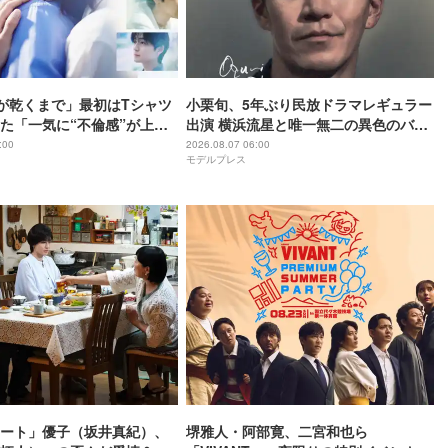
が乾くまで」最初はTシャツ
小栗旬、5年ぶり民放ドラマレギュラー
た「一気に“不倫感”が上が
出演 横浜流星と唯一無二の異色のバデ
？」タイトル決定の裏側＆
ィで初共演【LOST10】
:00
2026.08.07 06:00
モデルプレス
けたユニークな視点【脚本
久氏インタビュー】
ート」優子（坂井真紀）、
堺雅人・阿部寛、二宮和也ら