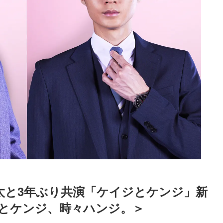
太と3年ぶり共演「ケイジとケンジ」新
とケンジ、時々ハンジ。＞
Loaded
:
87.03%