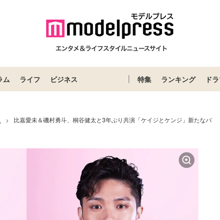
ラム
ライフ
ビジネス
特集
ランキング
ドラ
ス
比嘉愛未＆磯村勇斗、桐谷健太と3年ぶり共演「ケイジとケンジ」新たなバ
>