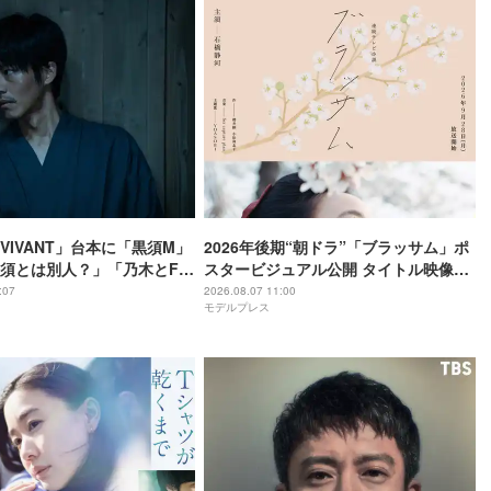
VIVANT」台本に「黒須M」
2026年後期“朝ドラ”「ブラッサム」ポ
須とは別人？」「乃木とFみ
スタービジュアル公開 タイトル映像担
かな？」と考察白熱
当・ドラマの語りも決定
:07
2026.08.07 11:00
モデルプレス