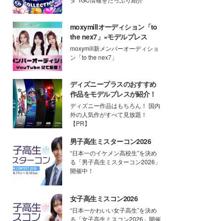
moxymillオーディション「to
the nex7」×モデルプレス
moxymill新メンバーオーディショ
ン「to the nex7」
ディズニープラスのおすすめ
作品をモデルプレスが紹介！
ディズニー作品はもちろん！ 国内
外の人気作がすべて見放題！
【PR】
男子高生ミスターコン2026
“日本一のイケメン高校生”を決め
る「男子高生ミスターコン2026」
開催中！
女子高生ミスコン2026
“日本一かわいい女子高生”を決め
る「女子高生ミスコン2026」開催