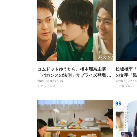
コムドットゆうたら、橋本環奈主演
松坂桃李「
「バカンスの法則」サプライズ登場 ひ
の文字「黒
ゅうがは連ドラ初出演
たいな感じ
2026.08.07 20:15
2026.08.07 18
モデルプレス
モデルプレス