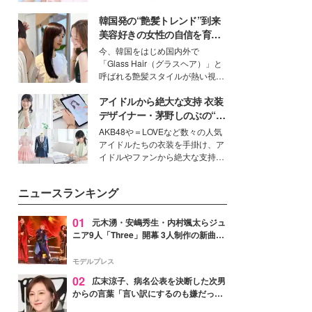
イベートでも仲良しで旅行好きな
韓国発の“艶髪トレンド”到来
モデル・愛甲ひかりさんと橋下美
好さんを迎えて本音で女子会トー
美容好きの女性の自信を育む
ク。猛暑のお出かけを快適に過ご
「ヘアケア事情」って？
今、韓国をはじめ国内外で
すヒントや、2人が感動した夏の
「Glass Hair（グラスヘア）」と
生理の新常識にも迫りました。
呼ばれる艶髪スタイルが熱い視線
を集めています。メイクやファッ
アイドルから絶大な支持 衣装
ションの完成度を高めるベースと
して、“髪そのものの美しさ”に改
デザイナー・茅野しのぶの“可
めて注目する人が増えている様
愛い”を作る美学＜「シチズン
AKB48や＝LOVEなど数々の人気
子。今回は、そんな憧れの艶やか
クロスシー」インタビュー＞
アイドルたちの衣装を手掛け、ア
な髪を日常で叶える、美容好きの
イドルやファンから絶大な支持を
女性たちのヘアケア事情を紹介し
得る、株式会社オサレカンパニー
ます。
取締役兼クリエイティブディレク
ニュースランキング
ター・茅野しのぶ。一人ひとりの
個性に寄り添い、魅力を引き出す
衣装作りは、多くの女性たちに勇
01
元木湧・安嶋秀生・内村颯太らジュ
気と自信を与え続けている。
ニア9人「Three」開幕 3人制作の新曲＆
手描きセットに込めた想い「もっと前に
進んで夢を掴みたい」【ゲネプロレポ】
モデルプレス
02
広末涼子、病名公表を決断した次男
からの言葉「言い訳にするのも嫌だっ
た」「言うべきか迷った」