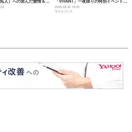
拓人）への歪んだ愛情＆執
「VIVANT」一夜限りの特別イベント出
に「完全にホラー」「目に
演者11人解禁
:53
2026.08.06 18:00
モデルプレス
【ネタバレあり】