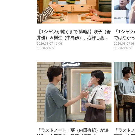
【Tシャツが乾くまで 第5話】咲子（蒼
「Tシャツ
井優）＆樹生（中島歩）、心許しあえ
ではなかっ
る関係に 事故から一年・新たな章の幕
りませんか
2026.08.07 10:00
2026.08.07 08
モデルプレス
モデルプレス
上がる
物語に仕掛
家・生方美
「ラストノート」葵（内田有紀）が涙
「ラストノ