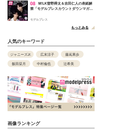
08
M!LK曽野舜太＆吉田仁人の表紙解
禁「モデルプレスカウントダウンマガジ
ン」巻頭に登場
モデルプレス
もっとみる
人気のキーワード
ジャニーズJr.
広末涼子
藤嶌果歩
飯田栞月
中村倫也
辻希美
画像ランキング