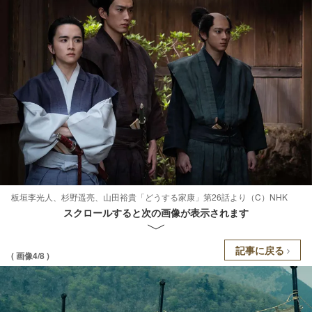
板垣李光人、杉野遥亮、山田裕貴「どうする家康」第26話より（C）NHK
スクロールすると次の画像が表示されます
記事に戻る
( 画像4/8 )