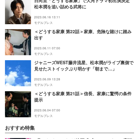
日向亘「どうする家康」で大河ドラマ初出演決定
松本潤を追い詰める武将に
2023.06.16 13:11
モデルプレス
＜どうする家康 第22話＞家康、危険な賭けに踏み
出す
2023.06.11 07:00
モデルプレス
ジャニーズWEST藤井流星、松本潤がライブ裏側で
見せたストイックぶり明かす「朝まで…」
2023.06.09 13:28
モデルプレス
＜どうする家康 第21話＞信長、家康に驚愕の条件
提示
2023.06.04 07:00
モデルプレス
おすすめ特集