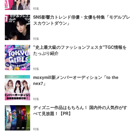
特集
SNS影響力トレンド俳優・女優を特集「モデルプレ
スカウントダウン」
特集
"史上最大級のファッションフェスタ"TGC情報を
たっぷり紹介
特集
moxymill新メンバーオーディション「to the
nex7」
特集
ディズニー作品はもちろん！ 国内外の人気作がす
べて見放題！【PR】
特集