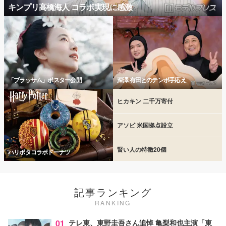
キンプリ高橋海人 コラボ実現に感激
「ブラッサム」ポスター公開
深澤 有田とのテンポ手応え
ヒカキン 二千万寄付
アソビ 米国拠点設立
賢い人の特徴20個
ハリポタコラボドーナツ
記事ランキング
RANKING
01
テレ東、東野圭吾さん追悼 亀梨和也主演「東