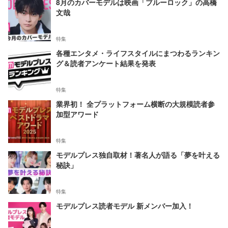
8月のカバーモデルは映画「ブルーロック」の高橋
文哉
特集
各種エンタメ・ライフスタイルにまつわるランキン
グ＆読者アンケート結果を発表
特集
業界初！ 全プラットフォーム横断の大規模読者参
加型アワード
特集
モデルプレス独自取材！著名人が語る「夢を叶える
秘訣」
特集
モデルプレス読者モデル 新メンバー加入！