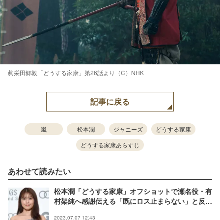
眞栄田郷敦「どうする家康」第26話より（C）NHK
記事に戻る
嵐
松本潤
ジャニーズ
どうする家康
どうする家康あらすじ
あわせて読みたい
松本潤「どうする家康」オフショットで瀬名役・有
村架純へ感謝伝える「既にロス止まらない」と反響
続出
2023.07.07 12:43