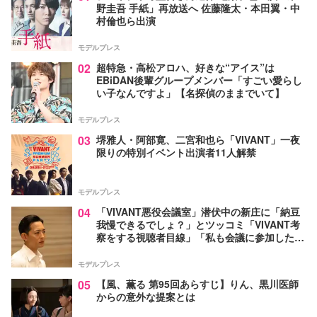
野圭吾 手紙」再放送へ 佐藤隆太・本田翼・中
村倫也ら出演
モデルプレス
02
超特急・高松アロハ、好きな“アイス”は
EBiDAN後輩グループメンバー「すごい愛らし
い子なんですよ」【名探偵のままでいて】
モデルプレス
03
堺雅人・阿部寛、二宮和也ら「VIVANT」一夜
限りの特別イベント出演者11人解禁
モデルプレス
04
「VIVANT悪役会議室」潜伏中の新庄に「納豆
我慢できるでしょ？」とツッコミ「VIVANT考
察をする視聴者目線」「私も会議に参加した
い」と話題【ネタバレあり】
モデルプレス
05
【風、薫る 第95回あらすじ】りん、黒川医師
からの意外な提案とは