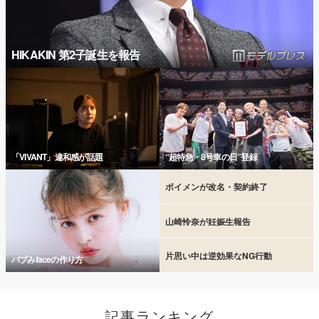
HIKAKIN 第2子誕生を報告
「VIVANT」違和感が話題
“超特急・8号車の日”登録
ボイメンが改名・契約終了
山崎怜奈が妊娠生報告
片思い中は逆効果なNG行動
バブみfaceの作り方
記事ランキング