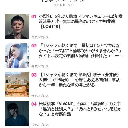
RANKING
01
小栗旬、5年ぶり民放ドラマレギュラー出演 横
浜流星と唯一無二の異色のバディで初共演
【LOST10】
モデルプレス
02
「Tシャツが乾くまで」最初はTシャツではな
かった「一気に“不倫感”が上がりませんか？」
タイトル決定の裏側＆物語に仕掛けたユニーク
な視点【脚本家・生方美久氏インタビュー】
モデルプレス
03
【Tシャツが乾くまで 第5話】咲子（蒼井優）
＆樹生（中島歩）、心許しあえる関係に 事故
から一年・新たな章の幕上がる
モデルプレス
04
松坂桃李「VIVANT」台本に「黒須M」の文字
「黒須とは別人？」「乃木とFみたいな感じか
な？」と考察白熱
モデルプレス