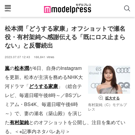
松本潤「どうする家康」オフショットで瀬名
役・有村架純へ感謝伝える「既にロス止まら
ない」と反響続出
2023.07.07 12:43
166,841
views
嵐
の
松本潤
が6日、自身のInstagram
を更新。松本が主演を務めるNHK大
河ドラマ「
どうする家康
」（総合テ
レビ、毎週日曜午後8時～／BSプレ
拡大する
ミアム・BS4K、毎週日曜午後6時
有村架純（C）モデルプ
レス
～）で、妻の瀬名（築山殿）を演じ
た
有村架純
とのオフショットを公開し、注目を集めてい
る。＜※記事内ネタバレあり＞