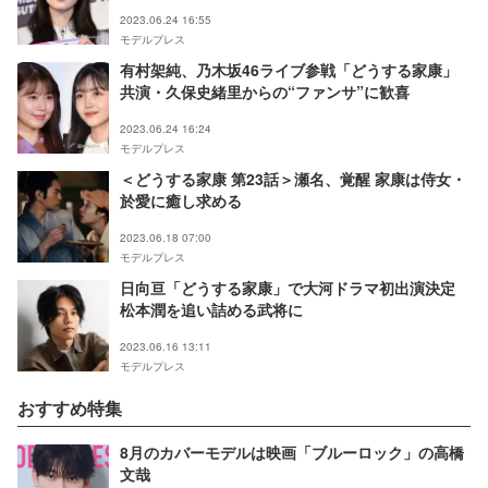
2023.06.24 16:55
モデルプレス
有村架純、乃木坂46ライブ参戦「どうする家康」
共演・久保史緒里からの“ファンサ”に歓喜
2023.06.24 16:24
モデルプレス
＜どうする家康 第23話＞瀬名、覚醒 家康は侍女・
於愛に癒し求める
2023.06.18 07:00
モデルプレス
日向亘「どうする家康」で大河ドラマ初出演決定
松本潤を追い詰める武将に
2023.06.16 13:11
モデルプレス
おすすめ特集
8月のカバーモデルは映画「ブルーロック」の高橋
文哉