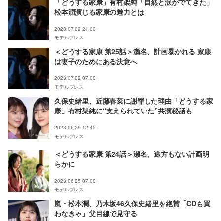
「どうする家康」有村架純「自然と涙がでてきた」
松本潤演じる家康の魅力とは
2023.07.02 21:00
モデルプレス
＜どうする家康 第25話＞瀬名、計画暴かれる 家康
は妻子のためにある決意へ
2023.07.02 07:00
モデルプレス
久保史緒里、近藤春菜に謝罪した理由「どうする家
康」有村架純に“支えられていた”共演秘話も
2023.06.29 12:45
モデルプレス
＜どうする家康 第24話＞瀬名、途方もない計画明
らかに
2023.06.25 07:00
モデルプレス
嵐・松本潤、乃木坂46久保史緒里を絶賛「CDも買
わなきゃ」父目線で見守る