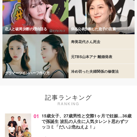
恋人と破局 決断の理由語る
病名公表決断した息子の言葉
寿美花代さん死去
元TBS山本アナ 離婚発表
冷め切った夫婦関係の修復法
グラマーツインハーフ作り方
記事ランキング
RANKING
01
15歳女子、27歳男性と交際1ヶ月で妊娠…36歳
で孫誕生 波乱の人生に人気タレント思わずツ
ッコミ「だいぶ危ねえよ！」