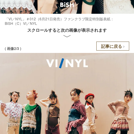
「VI／NYL」＃012（6月21日発売）ファンクラブ限定特別版表紙：
BiSH（C）VI／NYL
スクロールすると次の画像が表示されます
記事に戻る
( 画像2/3 )