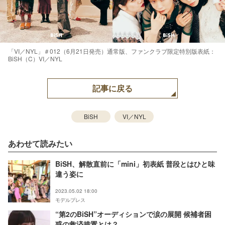
「VI／NYL」＃012（6月21日発売）通常版、ファンクラブ限定特別版表紙：
BiSH（C）VI／NYL
記事に戻る
BiSH
VI／NYL
あわせて読みたい
BiSH、解散直前に「mini」初表紙 普段とはひと味
違う姿に
2023.05.02 18:00
モデルプレス
“第2のBiSH”オーディションで涙の展開 候補者困
惑の救済措置とは？