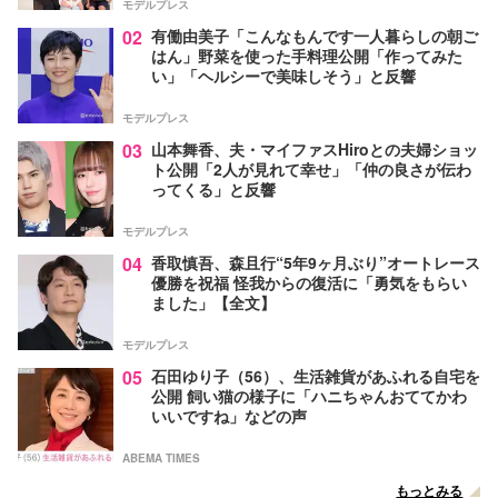
モデルプレス
02
有働由美子「こんなもんです一人暮らしの朝ご
はん」野菜を使った手料理公開「作ってみた
い」「ヘルシーで美味しそう」と反響
モデルプレス
03
山本舞香、夫・マイファスHiroとの夫婦ショッ
ト公開「2人が見れて幸せ」「仲の良さが伝わ
ってくる」と反響
モデルプレス
04
香取慎吾、森且行“5年9ヶ月ぶり”オートレース
優勝を祝福 怪我からの復活に「勇気をもらい
ました」【全文】
モデルプレス
05
石田ゆり子（56）、生活雑貨があふれる自宅を
公開 飼い猫の様子に「ハニちゃんおててかわ
いいですね」などの声
ABEMA TIMES
もっとみる