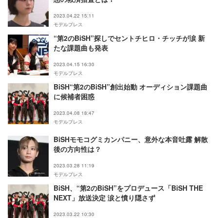
2023.04.22 15:11
モデルプレス
“第2のBiSH”探しでセントチヒロ・チッチが涙 新
たな課題曲も発表
2023.04.15 16:30
モデルプレス
BiSH“第2のBiSH”創出始動 オーディション課題曲
に候補者困惑
2023.04.08 18:47
モデルプレス
BiSHモモコグミカンパニー、意外な本音吐露 解散
後の方向性は？
2023.03.28 11:19
モデルプレス
BiSH、“第2のBiSH”をプロデュース「BiSH THE
NEXT」放送決定 涙と憤り隠さず
2023.03.22 10:30