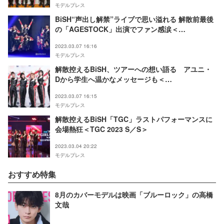
モデルプレス
BiSH“声出し解禁”ライブで思い溢れる 解散前最後
の「AGESTOCK」出演でファン感涙＜
AGESTOCK2023＞
2023.03.07 16:16
モデルプレス
解散控えるBiSH、ツアーへの想い語る アユニ・
Dから学生へ温かなメッセージも＜
AGESTOCK2023＞
2023.03.07 16:15
モデルプレス
解散控えるBiSH「TGC」ラストパフォーマンスに
会場熱狂＜TGC 2023 S／S＞
2023.03.04 20:22
モデルプレス
おすすめ特集
8月のカバーモデルは映画「ブルーロック」の高橋
文哉