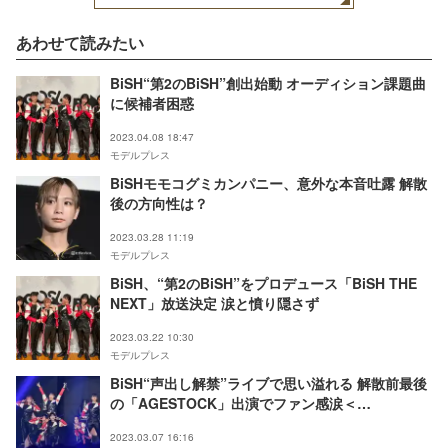
あわせて読みたい
BiSH“第2のBiSH”創出始動 オーディション課題曲
に候補者困惑
2023.04.08 18:47
モデルプレス
BiSHモモコグミカンパニー、意外な本音吐露 解散
後の方向性は？
2023.03.28 11:19
モデルプレス
BiSH、“第2のBiSH”をプロデュース「BiSH THE
NEXT」放送決定 涙と憤り隠さず
2023.03.22 10:30
モデルプレス
BiSH“声出し解禁”ライブで思い溢れる 解散前最後
の「AGESTOCK」出演でファン感涙＜
AGESTOCK2023＞
2023.03.07 16:16