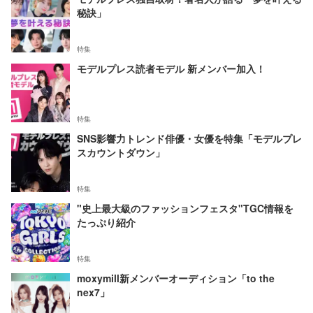
秘訣」
特集
モデルプレス読者モデル 新メンバー加入！
特集
SNS影響力トレンド俳優・女優を特集「モデルプレ
スカウントダウン」
特集
"史上最大級のファッションフェスタ"TGC情報を
たっぷり紹介
特集
moxymill新メンバーオーディション「to the
nex7」