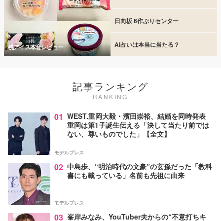
日向坂 6作ぶりセンター
AI占いは本当に当たる？
桃アイス本音レビュー
記事ランキング
RANKING
01
WEST.重岡大毅・濱田崇裕、結婚を同時発表
重岡は第1子誕生伝える「決して当たり前では
ない、尊いものでした」【全文】
モデルプレス
02
中島歩、“明治時代の文豪”の玄孫だった「教科
書にも載っている」名前も先祖に由来
モデルプレス
03
峯岸みなみ、YouTuber夫からの“不意打ちキ