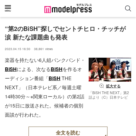
“第2のBiSH”探しでセントチヒロ・チッチが
涙 新たな課題曲も発表
2023.04.15 16:30
38,861
views
楽器を持たない6人組パンクバンド・
BiSH
による、次なる
BiSH
を作るオ
ーディション番組「
BiSH
THE
拡大する
NEXT」（日本テレビ系／毎週土曜
「BiSH THE NEXT」第2
14時30分～※関東ローカル）の第2話
話より（C）日本テレビ
が15日に放送された。候補者の個別
面談が行われた。
全文を読む