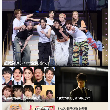
超特急 メンバー全員でハグ
今年結婚発表した有名芸能人
“最大の裏切り者”明らかに
ミセス 長期休暇を発表