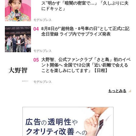
ス”明かす「暗闇の密室で…」「久しぶりに夫
にドキッと」
モデルプレス
04
8月8日が“超特急・8号車の日”として正式に記
念日登録 ライブ内でサプライズ発表
モデルプレス
05
大野智、公式ファンクラブ「さと島」初のイベ
ント開催へ 全国で12公演「近い距離で会える
ことを楽しみにしてます」【日程】
モデルプレス
もっとみる