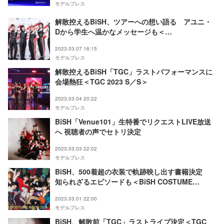
モデルプレス
解散控えるBiSH、ツアーへの想い語る アユニ・
Dから学生へ温かなメッセージも＜
AGESTOCK2023＞
2023.03.07 16:15
モデルプレス
解散控えるBiSH「TGC」ラストパフォーマンスに
会場熱狂＜TGC 2023 S／S＞
2023.03.04 20:22
モデルプレス
BiSH「Venue101」生特番でリクエストLIVE放送
へ 視聴者の声でセトリ決定
2023.03.03 22:02
モデルプレス
BiSH、500着超の衣装で軌跡映し出す書籍決定
知られざるエピソードも＜BiSH COSTUME
BOOK2015-2023＞
2023.03.01 22:00
モデルプレス
BiSH、解散前「TGC」ラストライブ決定＜TGC