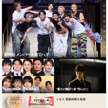
超特急 メンバー全員でハグ
今年結婚発表した有名芸能人
“最大の裏切り者”明らかに
ミセス 長期休暇を発表