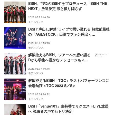
BiSH、“第2のBiSH”をプロデュース「BiSH THE
NEXT」放送決定 涙と憤り隠さず
2023.03.22 10:30
モデルプレス
BiSH“声出し解禁”ライブで思い溢れる 解散前最後
の「AGESTOCK」出演でファン感涙＜
AGESTOCK2023＞
2023.03.07 16:16
モデルプレス
解散控えるBiSH、ツアーへの想い語る アユニ・
Dから学生へ温かなメッセージも＜
AGESTOCK2023＞
2023.03.07 16:15
モデルプレス
解散控えるBiSH「TGC」ラストパフォーマンスに
会場熱狂＜TGC 2023 S／S＞
2023.03.04 20:22
モデルプレス
BiSH「Venue101」生特番でリクエストLIVE放送
へ 視聴者の声でセトリ決定