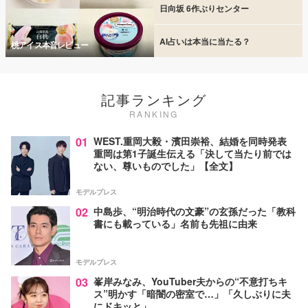
日向坂 6作ぶりセンター
AI占いは本当に当たる？
桃アイス本音レビュー
記事ランキング
RANKING
01
WEST.重岡大毅・濱田崇裕、結婚を同時発表
重岡は第1子誕生伝える「決して当たり前では
ない、尊いものでした」【全文】
モデルプレス
02
中島歩、“明治時代の文豪”の玄孫だった「教科
書にも載っている」名前も先祖に由来
モデルプレス
03
峯岸みなみ、YouTuber夫からの“不意打ちキ
ス”明かす「暗闇の密室で…」「久しぶりに夫
にドキッと」