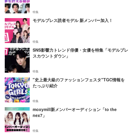
特集
モデルプレス読者モデル 新メンバー加入！
特集
SNS影響力トレンド俳優・女優を特集「モデルプレ
スカウントダウン」
特集
"史上最大級のファッションフェスタ"TGC情報を
たっぷり紹介
特集
moxymill新メンバーオーディション「to the
nex7」
特集