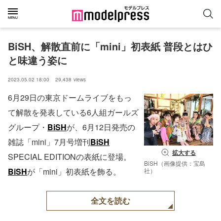
BiSH、解散直前に「mini」初表紙 普段とはひ
と味違う姿に
2023.05.02 18:00
29,438
views
6月29日の東京ドームライブをもっ
て解散を発表している6人組ガールズ
グループ・
BiSH
が、6月12日発売の
雑誌「mini」7月号増刊
BiSH
拡大する
SPECIAL EDITIONの表紙に登場。
BiSH（画像提供：宝島
BiSH
が「mini」初表紙を飾る。
社）
全文を読む