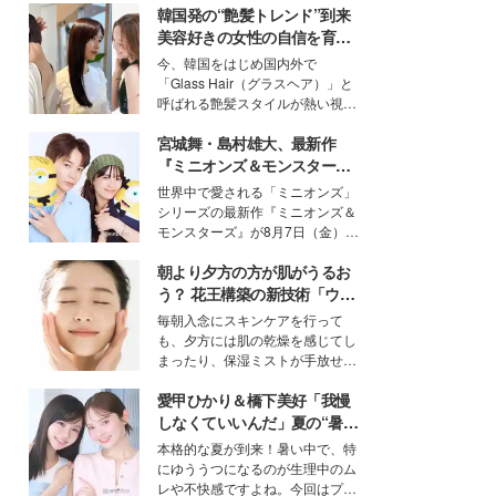
韓国発の“艶髪トレンド”到来
美容好きの女性の自信を育む
「ヘアケア事情」って？
今、韓国をはじめ国内外で
「Glass Hair（グラスヘア）」と
呼ばれる艶髪スタイルが熱い視線
を集めています。メイクやファッ
宮城舞・島村雄大、最新作
ションの完成度を高めるベースと
して、“髪そのものの美しさ”に改
『ミニオンズ＆モンスター
めて注目する人が増えている様
ズ』の魅力熱弁 ハチャメチャ
世界中で愛される「ミニオンズ」
子。今回は、そんな憧れの艶やか
だけじゃない“友情と絆”に感
シリーズの最新作『ミニオンズ＆
な髪を日常で叶える、美容好きの
動
モンスターズ』が8月7日（金）に
女性たちのヘアケア事情を紹介し
公開。モデルプレスでは、“大のミ
ます。
朝より夕方の方が肌がうるお
ニオン好き”という共通点を持つモ
デルの宮城舞と島村雄大の特別対
う？ 花王構築の新技術「ウォ
談をお届け！それぞれの視点か
ーターキャプチャリングスキ
毎朝入念にスキンケアを行って
ら、今作ならではの魅力や予想外
ン（捕水肌）」がスキンケア
も、夕方には肌の乾燥を感じてし
の感動をもたらす奥深いストーリ
の常識を変える予感
まったり、保湿ミストが手放せな
ーについて熱く語り合ってもらっ
いという読者も多いのでは？そん
た。
愛甲ひかり＆橋下美好「我慢
な美容の常識を大きく変える可能
性を秘めた、革新的な「Water
しなくていいんだ」夏の“暑さ
Capturing Skin（ウォーターキャ
対策”の新しい選択肢とは？
本格的な夏が到来！暑い中で、特
プチャリングスキン：捕水肌）」
にゆううつになるのが生理中のム
技術を、花王が構築した。
レや不快感ですよね。今回はプラ