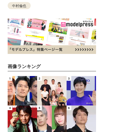
中村倫也
画像ランキング
1
2
3
4
5
6