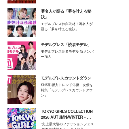
著名人が語る「夢を叶える秘
訣」
モデルプレス独自取材！著名人が
語る「夢を叶える秘訣」
モデルプレス「読者モデル」
モデルプレス読者モデル 新メンバ
ー加入！
モデルプレスカウントダウン
SNS影響力トレンド俳優・女優を
特集「モデルプレスカウントダウ
ン」
TOKYO GIRLS COLLECTION
2026 AUTUMN/WINTER × モ
デルプレス
"史上最大級のファッションフェス
タ"TGC情報をたっぷり紹介