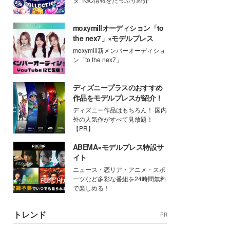
moxymillオーディション「to
the nex7」×モデルプレス
moxymill新メンバーオーディショ
ン「to the nex7」
ディズニープラスのおすすめ
作品をモデルプレスが紹介！
ディズニー作品はもちろん！ 国内
外の人気作がすべて見放題！
【PR】
ABEMA×モデルプレス特設サ
イト
ニュース・恋リア・アニメ・スポ
ーツなど多彩な番組を24時間無料
で楽しめる！
トレンド
PR