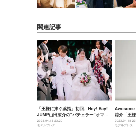
関連記事
「王様に捧ぐ薬指」初回、Hey! Say!
Awesome
JUMP山田涼介の“バチェラー”オマー
涼介「王様
ジュが話題沸騰「6代目バトラー面白す
回放送中に
2023.04.18 23:20
2023.04.18 23
モデルプレス
モデルプレス
ぎ」