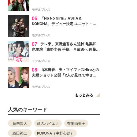
メンバー紹介映像解禁 各キャラクター象
徴する“謎のキーワード”も
モデルプレス
06
「No No Girls」ASHA＆
KOKONA、デビュー決定 ユニット・
TAKARAとしてセルフプロデュース楽曲
リリースへ
モデルプレス
07
テレ東、東野圭吾さん追悼 亀梨和
也主演「東野圭吾 手紙」再放送へ 佐藤隆
太・本田翼・中村倫也ら出演
モデルプレス
08
山本舞香、夫・マイファスHiroとの
夫婦ショット公開「2人が見れて幸せ」
「仲の良さが伝わってくる」と反響
モデルプレス
もっとみる
人気のキーワード
賀来賢人
愛のハイエナ
有働由美子
織田裕二
KOKONA（中野心結）