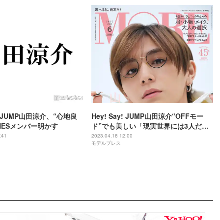
y! JUMP山田涼介、“心地良
Hey! Say! JUMP山田涼介“OFFモー
ONESメンバー明かす
ド”でも美しい「現実世界には3人だ
け」リア友も語る
:41
2023.04.18 12:00
モデルプレス