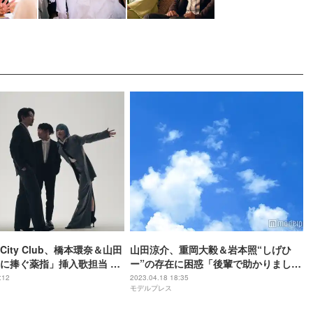
 City Club、橋本環奈＆山田
山田涼介、重岡大毅＆岩本照“しげひ
に捧ぐ薬指」挿入歌担当 初
ー”の存在に困惑「後輩で助かりまし
サプライズ解禁
た」
:12
2023.04.18 18:35
モデルプレス