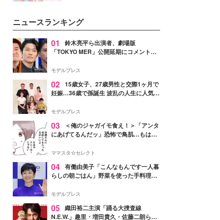
イベートでも仲良しで旅行好きな
モデル・愛甲ひかりさんと橋下美
ニュースランキング
好さんを迎えて本音で女子会トー
ク。猛暑のお出かけを快適に過ご
すヒントや、2人が感動した夏の
01
鈴木亮平ら出演者、劇場版
生理の新常識にも迫りました。
「TOKYO MER」公開延期にコメント
「現実のヒーローたちにチームMERから
最大の敬意とエールを」
モデルプレス
02
15歳女子、27歳男性と交際1ヶ月で
妊娠…36歳で孫誕生 波乱の人生に人気タ
レント思わずツッコミ「だいぶ危ねえ
よ！」
モデルプレス
03
＜俺のジャガイモ食え！＞「アンタ
にあげてるんだッ」恐怖で鳥肌…もはや
ストーカー？【第3話まんが】
ママスタ☆セレクト
04
有働由美子「こんなもんです一人暮
らしの朝ごはん」野菜を使った手料理公
開「作ってみたい」「ヘルシーで美味し
そう」と反響
モデルプレス
05
織田裕二主演「踊る大捜査線
N.E.W.」趣里・増田貴久・佐藤二朗ら新