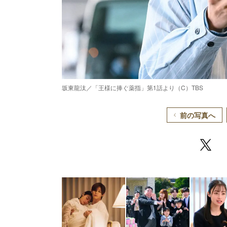
坂東龍汰／「王様に捧ぐ薬指」第1話より（C）TBS
前の写真へ