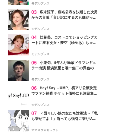
「かっこいい」と反響
モデルプレス
03
広末涼子、病名公表を決断した次男
からの言葉「言い訳にするのも嫌だっ
た」「言うべきか迷った」
モデルプレス
04
辻希美、コストコでショッピングカ
ートに座る次女・夢空（ゆめあ）ちゃん
の姿公開「乗りこなしてる感じが可愛す
ぎ」「成長を感じる」の声
モデルプレス
05
小栗旬、5年ぶり民放ドラマレギュ
ラー出演 横浜流星と唯一無二の異色のバ
ディで初共演【LOST10】
モデルプレス
06
Hey! Say! JUMP、横アリ公演決定
でファン歓喜 チケット価格にも注目集ま
る「激アツ」「平成に戻ったみたい」
モデルプレス
07
＜図々しい娘の友だち対処法＞「私
も乗せてよ！」断っても強引に乗り込ん
でくる友だち【第1話まんが】
ママスタ☆セレクト