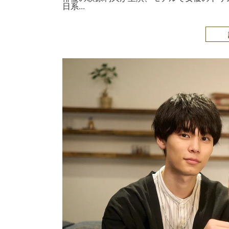
日系...