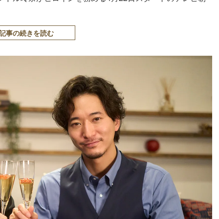
記事の続きを読む