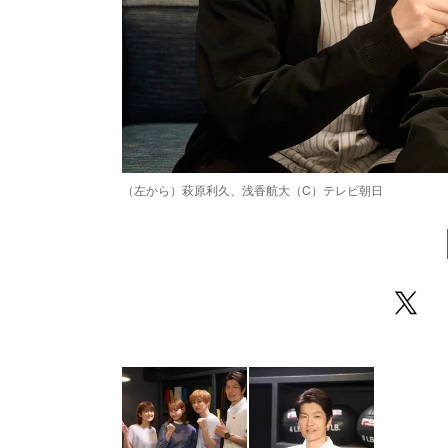
（左から）萩原利久、浅香航大（C）テレビ朝日