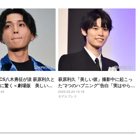
TICS八木勇征が涙 萩原利久と
萩原利久「美しい彼」撮影中に起こっ
に驚く＜劇場版 美しい彼
た“2つのハプニング”告白「実はやらか
l～＞
してまして」
:45
2023.03.24 15:18
モデルプレス