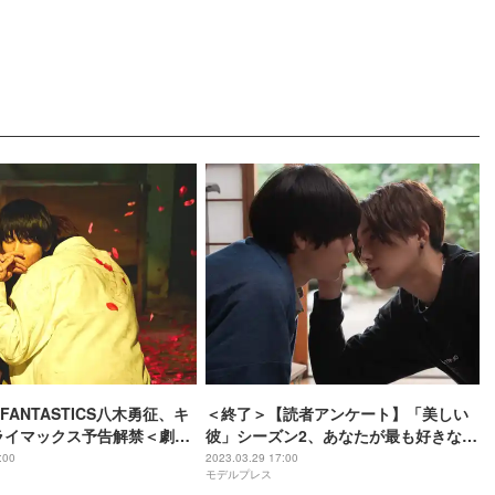
ANTASTICS八木勇征、キ
＜終了＞【読者アンケート】「美しい
ライマックス予告解禁＜劇場
彼」シーズン2、あなたが最も好きなセ
～eternal～＞
リフは？
:00
2023.03.29 17:00
モデルプレス