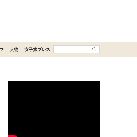
マ
人物
女子旅プレス