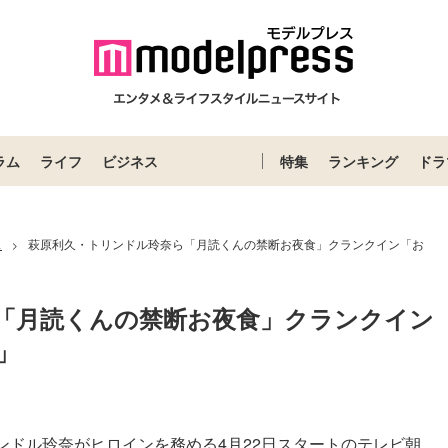
ラム
ライフ
ビジネス
特集
ランキング
ドラ
ス
萩原利久・トリンドル玲奈ら「月読くんの禁断お夜食」クランクイン「お
>
「月読くんの禁断お夜食」クランクイン
」
ンドル玲奈がヒロインを務める4月22日スタートのテレビ朝