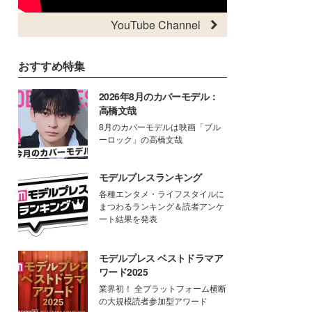
YouTube Channel
おすすめ特集
2026年8月のカバーモデル：
高橋文哉
8月のカバーモデルは映画「ブル
ーロック」の高橋文哉
モデルプレスランキング
各種エンタメ・ライフスタイルに
まつわるランキング＆読者アンケ
ート結果を発表
モデルプレス ベストドラマア
ワード2025
業界初！ 全プラットフォーム横断
の大規模読者参加型アワード