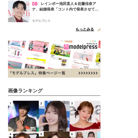
08
レインボー池田直人＆佐藤佳奈ア
ナ、結婚発表「コント内で発表させてい
ただきました」読売テレビ退社は生活拠
点変更のため
モデルプレス
もっとみる
画像ランキング
1
2
3
4
5
6