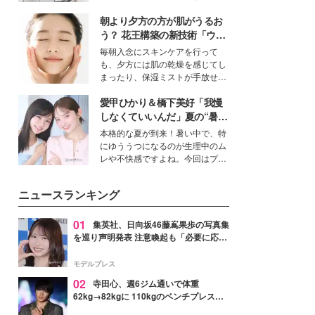
ーについて熱く語り合ってもらっ
得る、株式会社オサレカンパニー
た。
朝より夕方の方が肌がうるお
取締役兼クリエイティブディレク
ター・茅野しのぶ。一人ひとりの
う？ 花王構築の新技術「ウォ
個性に寄り添い、魅力を引き出す
ーターキャプチャリングスキ
毎朝入念にスキンケアを行って
衣装作りは、多くの女性たちに勇
ン（捕水肌）」がスキンケア
も、夕方には肌の乾燥を感じてし
気と自信を与え続けている。
の常識を変える予感
まったり、保湿ミストが手放せな
いという読者も多いのでは？そん
愛甲ひかり＆橋下美好「我慢
な美容の常識を大きく変える可能
性を秘めた、革新的な「Water
しなくていいんだ」夏の“暑さ
Capturing Skin（ウォーターキャ
対策”の新しい選択肢とは？
本格的な夏が到来！暑い中で、特
プチャリングスキン：捕水肌）」
にゆううつになるのが生理中のム
技術を、花王が構築した。
レや不快感ですよね。今回はプラ
イベートでも仲良しで旅行好きな
モデル・愛甲ひかりさんと橋下美
ニュースランキング
好さんを迎えて本音で女子会トー
ク。猛暑のお出かけを快適に過ご
すヒントや、2人が感動した夏の
01
集英社、日向坂46藤嶌果歩の写真集
生理の新常識にも迫りました。
を巡り声明発表 注意喚起も「必要に応じ
て法的措置を含む対応を検討」
モデルプレス
02
寺田心、週6ジム通いで体重
62kg→82kgに 110kgのベンチプレス持
ち上げる姿披露「胸板の厚みすごい」