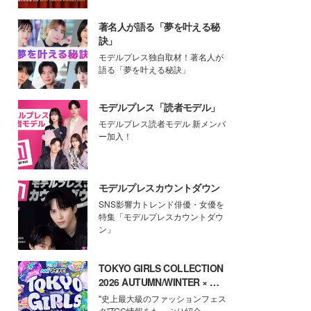
著名人が語る「夢を叶える秘
訣」
モデルプレス独自取材！著名人が
語る「夢を叶える秘訣」
モデルプレス「読者モデル」
モデルプレス読者モデル 新メンバ
ー加入！
モデルプレスカウントダウン
SNS影響力トレンド俳優・女優を
特集「モデルプレスカウントダウ
ン」
TOKYO GIRLS COLLECTION
2026 AUTUMN/WINTER × モ
デルプレス
"史上最大級のファッションフェス
タ"TGC情報をたっぷり紹介