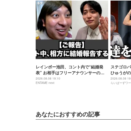
レインボー池田、コント内で“結婚発
ステゴロパ
表” お相手はフリーアナウンサーの佐
ひゅうがの
藤佳奈
2026.08.08 19:10
2026.08.08 19
ENTAME next
らいばーずワー
あなたにおすすめの記事