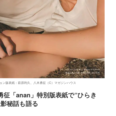
ィション版表紙：萩原利久、八木勇征（C）マガジンハウス
木勇征「anan」特別版表紙で“ひらき
撮影秘話も語る