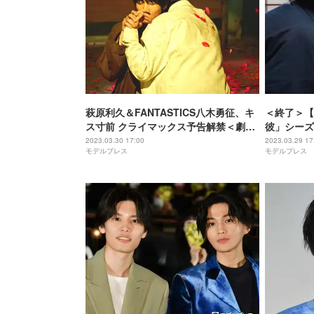
萩原利久＆FANTASTICS八木勇征、キ
＜終了＞【
ス寸前 クライマックス予告解禁＜劇場
彼」シーズ
版 美しい彼～eternal～＞
リフは？
2023.03.30 17:00
2023.03.29 17
モデルプレス
モデルプレス