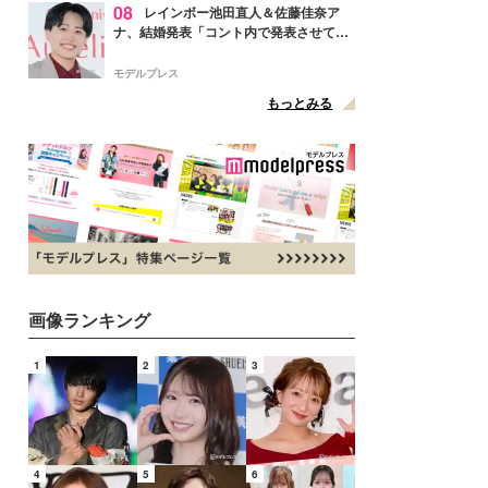
08
レインボー池田直人＆佐藤佳奈ア
ナ、結婚発表「コント内で発表させてい
ただきました」読売テレビ退社は生活拠
点変更のため
モデルプレス
もっとみる
画像ランキング
1
2
3
4
5
6