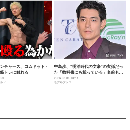
ンチャーズ、コムドット・
中島歩、“明治時代の文豪”の玄孫だっ
筋トレに触れる
た「教科書にも載っている」名前も先
祖に由来
:00
2026.08.08 18:44
ルド
モデルプレス