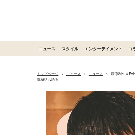
ニュース
スタイル
エンターテイメント
コ
トップページ
ニュース
ニュース
萩原利久＆FA
>
>
>
影秘話も語る