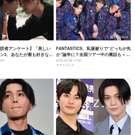
読者アンケート】「美しい
FANTASTICS、私服被りで“どっちが先
ン2、あなたが最も好きなセ
か”論争に？全国ツアー中の裏話も＜モ
デルプレスインタビュー＞
:00
2023.03.28 17:00
モデルプレス