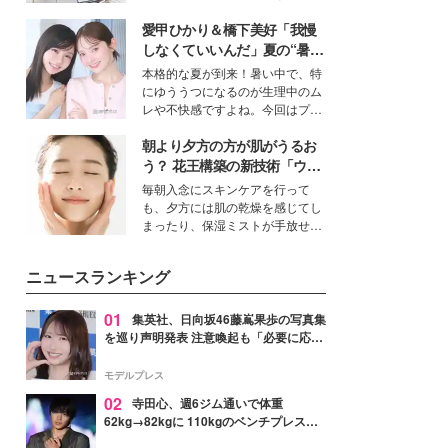
ーについて熱く語り合ってもらっ
得る、株式会社オサレカンパニー
た。
愛甲ひかり＆橋下美好「我慢
取締役兼クリエイティブディレク
ター・茅野しのぶ。一人ひとりの
しなくていいんだ」夏の“暑さ
個性に寄り添い、魅力を引き出す
対策”の新しい選択肢とは？
本格的な夏が到来！暑い中で、特
衣装作りは、多くの女性たちに勇
にゆううつになるのが生理中のム
気と自信を与え続けている。
レや不快感ですよね。今回はプラ
イベートでも仲良しで旅行好きな
朝より夕方の方が肌がうるお
モデル・愛甲ひかりさんと橋下美
好さんを迎えて本音で女子会トー
う？ 花王構築の新技術「ウォ
ク。猛暑のお出かけを快適に過ご
ーターキャプチャリングスキ
毎朝入念にスキンケアを行って
すヒントや、2人が感動した夏の
ン（捕水肌）」がスキンケア
も、夕方には肌の乾燥を感じてし
生理の新常識にも迫りました。
の常識を変える予感
まったり、保湿ミストが手放せな
いという読者も多いのでは？そん
な美容の常識を大きく変える可能
ニュースランキング
性を秘めた、革新的な「Water
Capturing Skin（ウォーターキャ
プチャリングスキン：捕水肌）」
01
集英社、日向坂46藤嶌果歩の写真集
技術を、花王が構築した。
を巡り声明発表 注意喚起も「必要に応じ
て法的措置を含む対応を検討」
モデルプレス
02
寺田心、週6ジム通いで体重
62kg→82kgに 110kgのベンチプレス持
ち上げる姿披露「胸板の厚みすごい」