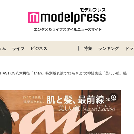
ラム
ライフ
ビジネス
特集
ランキング
ドラ
NTASTICS八木勇征「anan」特別版表紙で“ひらきよ”の神髄表現「美しい彼」撮