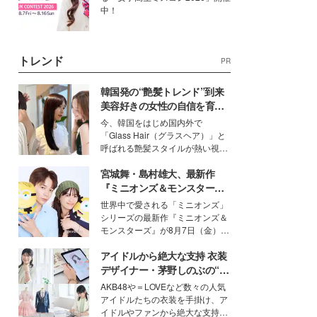
中！
トレンド
PR
韓国発の“艶髪トレンド”到来
美容好きの女性の自信を育む
「ヘアケア事情」って？
今、韓国をはじめ国内外で
「Glass Hair（グラスヘア）」と
呼ばれる艶髪スタイルが熱い視線
を集めています。メイクやファッ
宮城舞・島村雄大、最新作
ションの完成度を高めるベースと
して、“髪そのものの美しさ”に改
『ミニオンズ＆モンスター
めて注目する人が増えている様
ズ』の魅力熱弁 ハチャメチャ
世界中で愛される「ミニオンズ」
子。今回は、そんな憧れの艶やか
だけじゃない“友情と絆”に感
シリーズの最新作『ミニオンズ＆
な髪を日常で叶える、美容好きの
動
モンスターズ』が8月7日（金）に
女性たちのヘアケア事情を紹介し
公開。モデルプレスでは、“大のミ
ます。
アイドルから絶大な支持 衣装
ニオン好き”という共通点を持つモ
デルの宮城舞と島村雄大の特別対
デザイナー・茅野しのぶの“可
談をお届け！それぞれの視点か
愛い”を作る美学＜「シチズン
AKB48や＝LOVEなど数々の人気
ら、今作ならではの魅力や予想外
クロスシー」インタビュー＞
アイドルたちの衣装を手掛け、ア
の感動をもたらす奥深いストーリ
イドルやファンから絶大な支持を