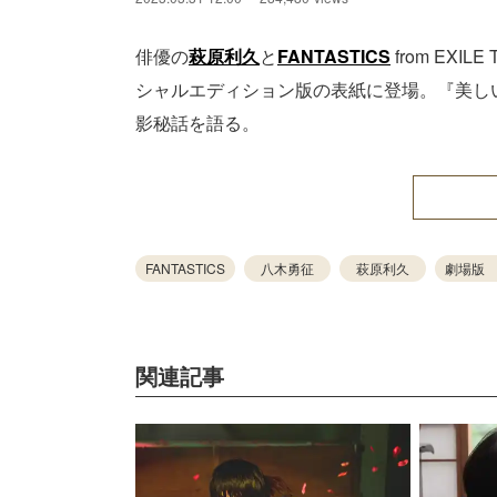
俳優の
萩原利久
と
FANTASTICS
from EXILE
シャルエディション版の表紙に登場。『美し
影秘話を語る。
FANTASTICS
八木勇征
萩原利久
劇場版 美
関連記事