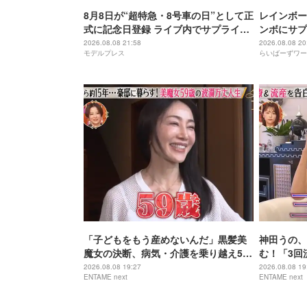
8月8日が“超特急・8号車の日”として正
レインボー
式に記念日登録 ライブ内でサプライズ
ンボにサプ
発表
2026.08.08 21:58
2026.08.08 20
モデルプレス
らいばーずワー
「子どもをもう産めないんだ」黒髪美
神田うの、
魔女の決断、病気・介護を乗り越え56
む！「3回
歳で“おばあちゃん”に
身の過去を
2026.08.08 19:27
2026.08.08 19
ENTAME next
ENTAME next