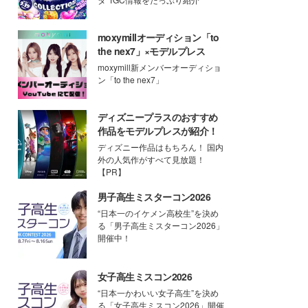
moxymillオーディション「to
the nex7」×モデルプレス
moxymill新メンバーオーディショ
ン「to the nex7」
ディズニープラスのおすすめ
作品をモデルプレスが紹介！
ディズニー作品はもちろん！ 国内
外の人気作がすべて見放題！
【PR】
男子高生ミスターコン2026
“日本一のイケメン高校生”を決め
る「男子高生ミスターコン2026」
開催中！
女子高生ミスコン2026
“日本一かわいい女子高生”を決め
る「女子高生ミスコン2026」開催