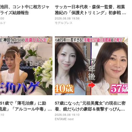
池田、コント中に相方ジャ
サッカー日本代表・森保一監督、相葉
ライズ結婚報告
雅紀の「保護犬トリミング」初参戦 ド
リームチームで心込めて挑む【24時間
:00
2026.08.08 19:56
ルド
モデルプレス
テレビ49】
51歳で「薄毛治療」に励
57歳になった“元祖美魔女”の現在に密
流産」「アルコール中毒」自
着、鏡だらけの豪邸＆衝撃すっぴん姿
赤裸々告白
を披露
:10
2026.08.08 19:10
ENTAME next