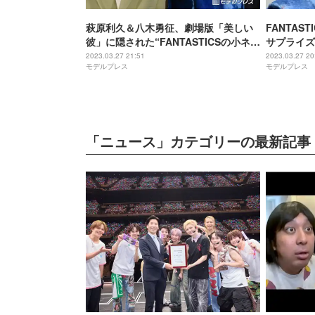
萩原利久＆八木勇征、劇場版「美しい
FANTAS
彼」に隠された“FANTASTICSの小ネ
サプライズ
タ”明かす 観客1人も気付かず＜劇場
～eterna
2023.03.27 21:51
2023.03.27 20
モデルプレス
モデルプレス
版 美しい彼～eternal～＞
「ニュース」カテゴリーの最新記事