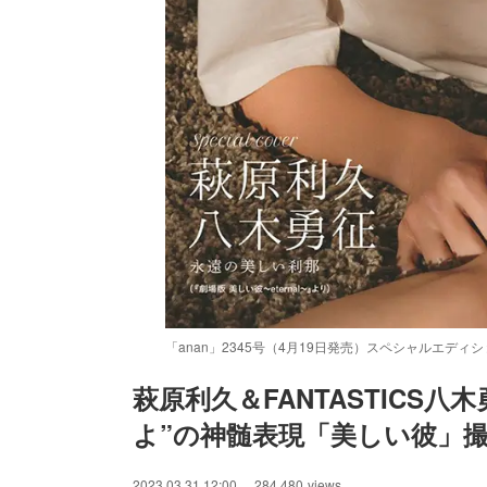
「anan」2345号（4月19日発売）スペシャルエデ
萩原利久＆FANTASTICS八
よ”の神髄表現「美しい彼」
2023.03.31 12:00
284,480
views