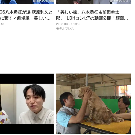
TICS八木勇征が涙 萩原利久と
「美しい彼」八木勇征＆前田拳太
に驚く＜劇場版 美しい彼
郎、“LDHコンビ”の動画公開「顔面国
l～＞
宝2人」「美しいの渋滞」と反響
:45
2023.03.27 19:22
モデルプレス