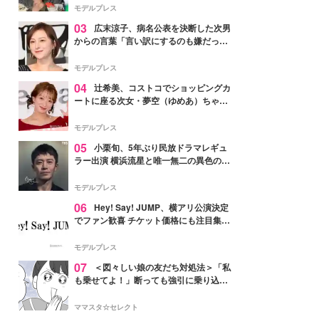
「かっこいい」と反響
モデルプレス
03
広末涼子、病名公表を決断した次男
からの言葉「言い訳にするのも嫌だっ
た」「言うべきか迷った」
モデルプレス
04
辻希美、コストコでショッピングカ
ートに座る次女・夢空（ゆめあ）ちゃん
の姿公開「乗りこなしてる感じが可愛す
ぎ」「成長を感じる」の声
モデルプレス
05
小栗旬、5年ぶり民放ドラマレギュ
ラー出演 横浜流星と唯一無二の異色のバ
ディで初共演【LOST10】
モデルプレス
06
Hey! Say! JUMP、横アリ公演決定
でファン歓喜 チケット価格にも注目集ま
る「激アツ」「平成に戻ったみたい」
モデルプレス
07
＜図々しい娘の友だち対処法＞「私
も乗せてよ！」断っても強引に乗り込ん
でくる友だち【第1話まんが】
ママスタ☆セレクト