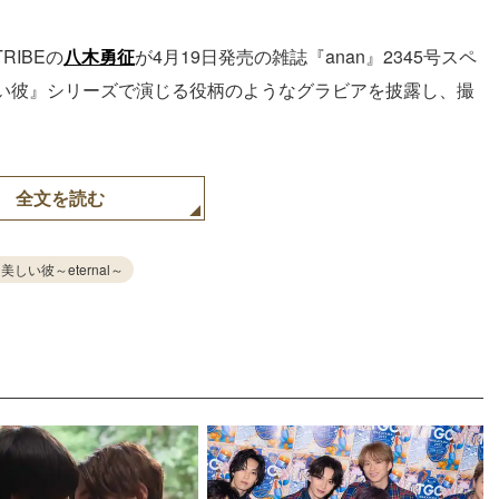
 TRIBEの
八木勇征
が4月19日発売の雑誌『anan』2345号スペ
い彼』シリーズで演じる役柄のようなグラビアを披露し、撮
全文を読む
しい彼～eternal～