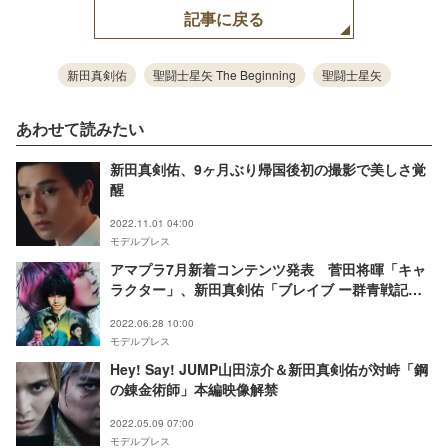
記事に戻る
新田真剣佑
聖闘士星矢 The Beginning
聖闘士星矢
あわせて読みたい
新田真剣佑、9ヶ月ぶり帰国後初の撮影で美しさ覚
醒
2022.11.01 04:00
モデルプレス
アマプラ7月新着コンテンツ発表 菅田将暉「キャ
ラクター」、新田真剣佑「ブレイブ ー群青戦記
ー」など
2022.06.28 10:00
モデルプレス
Hey! Say! JUMP山田涼介＆新田真剣佑が対峙「鋼
の錬金術師」本編映像解禁
2022.05.09 07:00
モデルプレス