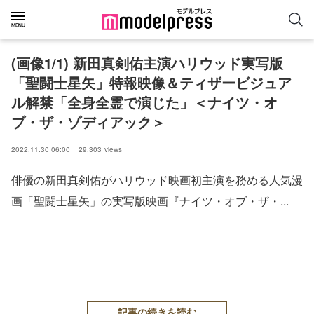
(画像1/1) 新田真剣佑主演ハリウッド実写版
「聖闘士星矢」特報映像＆ティザービジュア
ル解禁「全身全霊で演じた」＜ナイツ・オ
ブ・ザ・ゾディアック＞
2022.11.30 06:00
29,303
views
俳優の新田真剣佑がハリウッド映画初主演を務める人気漫
画「聖闘士星矢」の実写版映画『ナイツ・オブ・ザ・...
記事の続きを読む