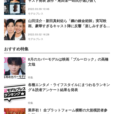
ャスト発表 原作・尾田栄一郎氏が選び抜く
2022.03.09 10:46
モデルプレス
山田涼介・新田真剣佑ら「鋼の錬金術師」実写映
画、豪華すぎるキャスト陣に反響「楽しみすぎる」
「演技に期待」
2022.03.02 16:28
モデルプレス
おすすめ特集
8月のカバーモデルは映画「ブルーロック」の高橋
文哉
特集
各種エンタメ・ライフスタイルにまつわるランキン
グ＆読者アンケート結果を発表
特集
業界初！ 全プラットフォーム横断の大規模読者参