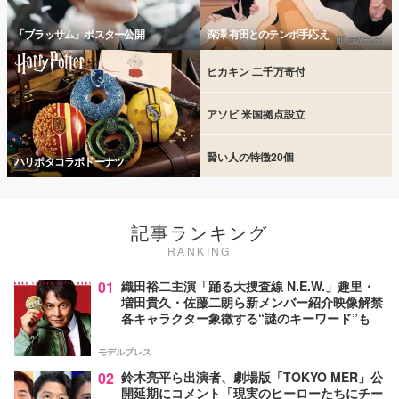
「ブラッサム」ポスター公開
深澤 有田とのテンポ手応え
ヒカキン 二千万寄付
アソビ 米国拠点設立
賢い人の特徴20個
ハリポタコラボドーナツ
記事ランキング
RANKING
01
織田裕二主演「踊る大捜査線 N.E.W.」趣里・
増田貴久・佐藤二朗ら新メンバー紹介映像解禁
各キャラクター象徴する“謎のキーワード”も
モデルプレス
02
鈴木亮平ら出演者、劇場版「TOKYO MER」公
開延期にコメント「現実のヒーローたちにチー