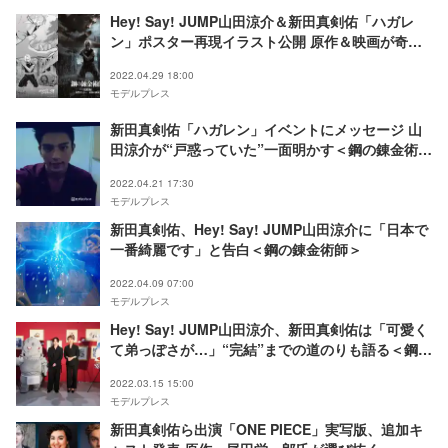
Hey! Say! JUMP山田涼介＆新田真剣佑「ハガレ
ン」ポスター再現イラスト公開 原作＆映画が奇跡
のコラボ
2022.04.29 18:00
モデルプレス
新田真剣佑「ハガレン」イベントにメッセージ 山
田涼介が“戸惑っていた”一面明かす＜鋼の錬金術師
完結編＞
2022.04.21 17:30
モデルプレス
新田真剣佑、Hey! Say! JUMP山田涼介に「日本で
一番綺麗です」と告白＜鋼の錬金術師＞
2022.04.09 07:00
モデルプレス
Hey! Say! JUMP山田涼介、新田真剣佑は「可愛く
て弟っぽさが…」“完結”までの道のりも語る＜鋼の
錬金術師＞
2022.03.15 15:00
モデルプレス
新田真剣佑ら出演「ONE PIECE」実写版、追加キ