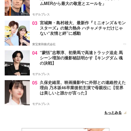
ムMERから最大の敬意とエールを」
モデルプレス
03
宮城舞・島村雄大、最新作『ミニオンズ＆モン
スターズ』の魅力熱弁 ハチャメチャだけじゃ
ない“友情と絆”に感動
東宝東和株式会社
PR
04
“蒙恬”志尊淳、初乗馬で高速トラック追走 馬
シーン増加の撮影秘話明かす【キングダム 魂
の決戦】
モデルプレス
05
久保史緒里、映画撮影中に外部との連絡控えた
理由 乃木坂46卒業後初主演で母親役に【世界
は美しいと誰かが言った】
モデルプレス
もっとみる