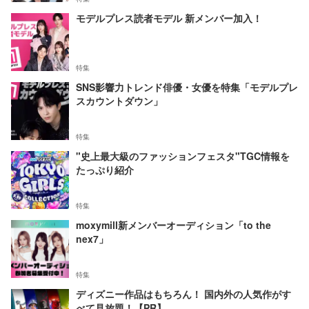
モデルプレス読者モデル 新メンバー加入！
特集
SNS影響力トレンド俳優・女優を特集「モデルプレ
スカウントダウン」
特集
"史上最大級のファッションフェスタ"TGC情報を
たっぷり紹介
特集
moxymill新メンバーオーディション「to the
nex7」
特集
ディズニー作品はもちろん！ 国内外の人気作がす
べて見放題！【PR】