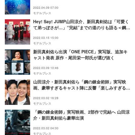
2022.04.09 07:00
モデルプレス
Hey! Say! JUMP山田涼介、新田真剣佑は「可愛く
て弟っぽさが…」“完結”までの道のりも語る＜鋼の
錬金術師＞
2022.03.15 15:00
モデルプレス
新田真剣佑ら出演「ONE PIECE」実写版、追加キ
ャスト発表 原作・尾田栄一郎氏が選び抜く
2022.03.09 10:46
モデルプレス
山田涼介・新田真剣佑ら「鋼の錬金術師」実写映
画、豪華すぎるキャスト陣に反響「楽しみすぎる」
「演技に期待」
2022.03.02 16:28
モデルプレス
「鋼の錬金術師」実写映画、2部作で完結へ 山田涼
介・新田真剣佑ら豪華出演
2022.03.02 04:00
モデルプレス