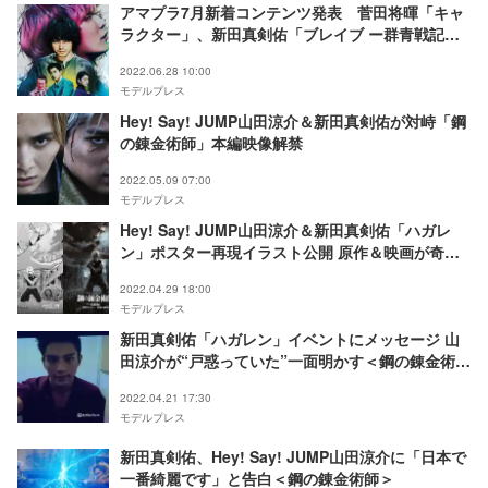
アマプラ7月新着コンテンツ発表 菅田将暉「キャ
ラクター」、新田真剣佑「ブレイブ ー群青戦記
ー」など
2022.06.28 10:00
モデルプレス
Hey! Say! JUMP山田涼介＆新田真剣佑が対峙「鋼
の錬金術師」本編映像解禁
2022.05.09 07:00
モデルプレス
Hey! Say! JUMP山田涼介＆新田真剣佑「ハガレ
ン」ポスター再現イラスト公開 原作＆映画が奇跡
のコラボ
2022.04.29 18:00
モデルプレス
新田真剣佑「ハガレン」イベントにメッセージ 山
田涼介が“戸惑っていた”一面明かす＜鋼の錬金術師
完結編＞
2022.04.21 17:30
モデルプレス
新田真剣佑、Hey! Say! JUMP山田涼介に「日本で
一番綺麗です」と告白＜鋼の錬金術師＞