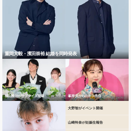
重岡大毅・濱田崇裕 結婚を同時発表
福山雅治がサプライズ登場
峯岸 夫からのキス告白
大野智がイベント開催
山崎怜奈が妊娠生報告