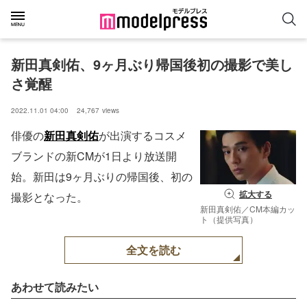
新田真剣佑、9ヶ月ぶり帰国後初の撮影で美し
さ覚醒
2022.11.01 04:00
24,767
views
俳優の
新田真剣佑
が出演するコスメ
ブランドの新CMが1日より放送開
始。新田は9ヶ月ぶりの帰国後、初の
拡大する
撮影となった。
新田真剣佑／CM本編カッ
ト（提供写真）
全文を読む
あわせて読みたい