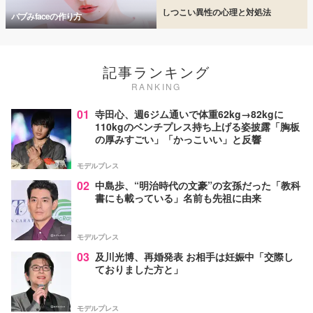
しつこい異性の心理と対処法
バブみfaceの作り方
記事ランキング
RANKING
01
寺田心、週6ジム通いで体重62kg→82kgに
110kgのベンチプレス持ち上げる姿披露「胸板
の厚みすごい」「かっこいい」と反響
モデルプレス
02
中島歩、“明治時代の文豪”の玄孫だった「教科
書にも載っている」名前も先祖に由来
モデルプレス
03
及川光博、再婚発表 お相手は妊娠中「交際し
ておりました方と」
モデルプレス