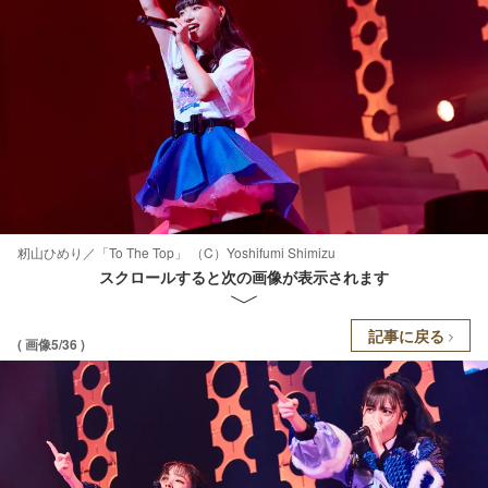
籾山ひめり／「To The Top」 （C）Yoshifumi Shimizu
スクロールすると次の画像が表示されます
記事に戻る
( 画像5/36 )