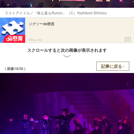
ラストアイドル／「根も葉もRumor」 （C）Yoshifumi Shimizu
ジグソーde懸賞
PR
Ohte, Inc.
スクロールすると次の画像が表示されます
記事に戻る
( 画像18/36 )