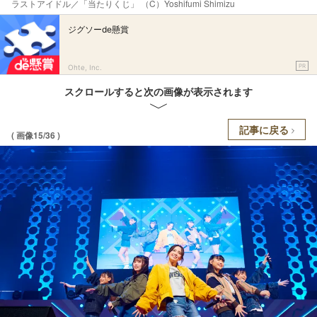
ラストアイドル／「当たりくじ」 （C）Yoshifumi Shimizu
ジグソーde懸賞
PR
Ohte, Inc.
スクロールすると次の画像が表示されます
記事に戻る
( 画像15/36 )