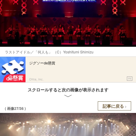
ラストアイドル／「何人も」 （C）Yoshifumi Shimizu
ジグソーde懸賞
PR
Ohte, Inc.
スクロールすると次の画像が表示されます
記事に戻る
( 画像27/36 )