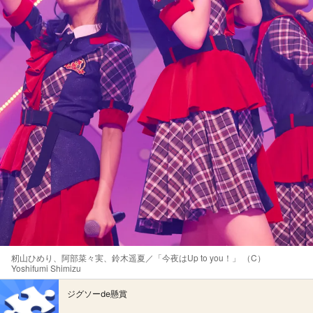
籾山ひめり、阿部菜々実、鈴木遥夏／「今夜はUp to you！」 （C）
Yoshifumi Shimizu
ジグソーde懸賞