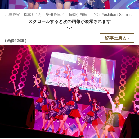
小澤愛実、松本ももな、安田愛里／「順調な自転」 （C）Yoshifumi Shimizu
スクロールすると次の画像が表示されます
記事に戻る
( 画像12/36 )