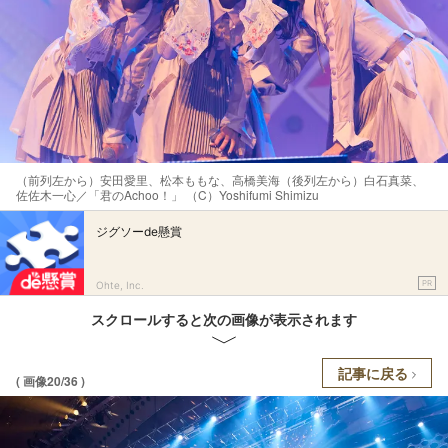
（前列左から）安田愛里、松本ももな、高橋美海（後列左から）白石真菜、
佐佐木一心／「君のAchoo！」 （C）Yoshifumi Shimizu
ジグソーde懸賞
PR
Ohte, Inc.
スクロールすると次の画像が表示されます
記事に戻る
( 画像20/36 )