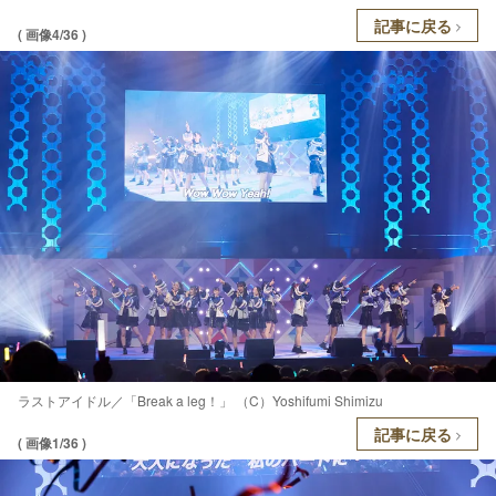
記事に戻る
( 画像4/36 )
ラストアイドル／「Break a leg！」 （C）Yoshifumi Shimizu
記事に戻る
( 画像1/36 )