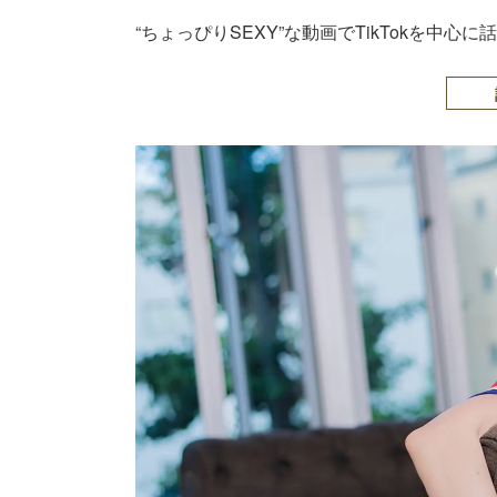
“ちょっぴりSEXY”な動画でTikTokを中心