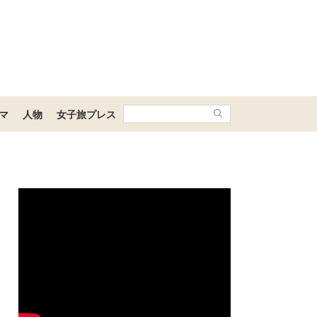
マ
人物
女子旅プレス