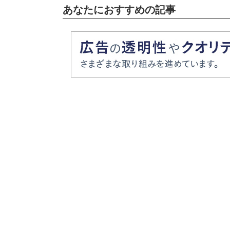
あなたにおすすめの記事