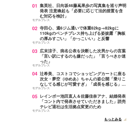
01
集英社、日向坂46藤嶌果歩の写真集を巡り声明
発表 注意喚起も「必要に応じて法的措置を含
む対応を検討」
モデルプレス
02
寺田心、週6ジム通いで体重62kg→82kgに
110kgのベンチプレス持ち上げる姿披露「胸板
の厚みすごい」「かっこいい」と反響
モデルプレス
03
広末涼子、病名公表を決断した次男からの言葉
「言い訳にするのも嫌だった」「言うべきか迷
った」
モデルプレス
04
辻希美、コストコでショッピングカートに座る
次女・夢空（ゆめあ）ちゃんの姿公開「乗りこ
なしてる感じが可愛すぎ」「成長を感じる」の
モデルプレス
声
05
レインボー池田直人＆佐藤佳奈アナ、結婚発表
「コント内で発表させていただきました」読売
テレビ退社は生活拠点変更のため
モデルプレス
もっとみる