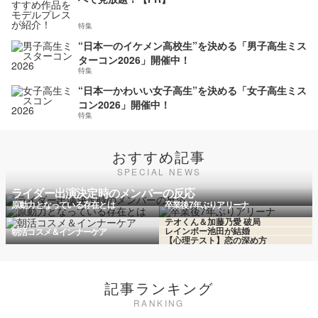
特集
“日本一のイケメン高校生”を決める「男子高生ミス
ターコン2026」開催中！
特集
“日本一かわいい女子高生”を決める「女子高生ミス
コン2026」開催中！
特集
おすすめ記事
SPECIAL NEWS
ライダー出演決定時のメンバーの反応
原動力となっている存在とは
卒業後7年ぶりアリーナ
テオくん＆加藤乃愛 破局
レインボー池田が結婚
朝活コスメ＆インナーケア
【心理テスト】恋の深め方
記事ランキング
RANKING