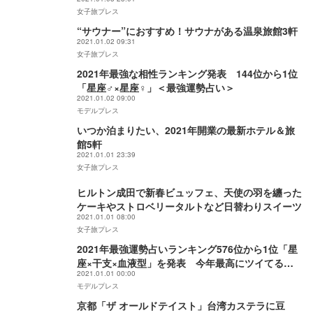
女子旅プレス
“サウナー”におすすめ！サウナがある温泉旅館3軒
2021.01.02 09:31
女子旅プレス
2021年最強な相性ランキング発表 144位から1位
「星座♂×星座♀」＜最強運勢占い＞
2021.01.02 09:00
モデルプレス
いつか泊まりたい、2021年開業の最新ホテル＆旅
館5軒
2021.01.01 23:39
女子旅プレス
ヒルトン成田で新春ビュッフェ、天使の羽を纏った
ケーキやストロベリータルトなど日替わりスイーツ
2021.01.01 08:00
女子旅プレス
2021年最強運勢占いランキング576位から1位「星
座×干支×血液型」を発表 今年最高にツイてるの
2021.01.01 00:00
は？
モデルプレス
京都「ザ オールドテイスト」台湾カステラに豆