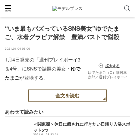
“いま最もバズっているSNS美女”ゆでたま
ご、水着グラビア解禁　豊満バストで悩殺
2021.01.04 05:00
1月4日発売の「週刊プレイボーイ3
拡大する
＆4号」にSNSで話題の美女・
ゆで
ゆでたまご（C）細居幸
たまご
が登場する。
次郎／週刊プレイボーイ
全文を読む
あわせて読みたい
＜関東圏＞休日に癒されに行きたい日帰り入浴スポ
ット5つ
2021.01.03 23:01