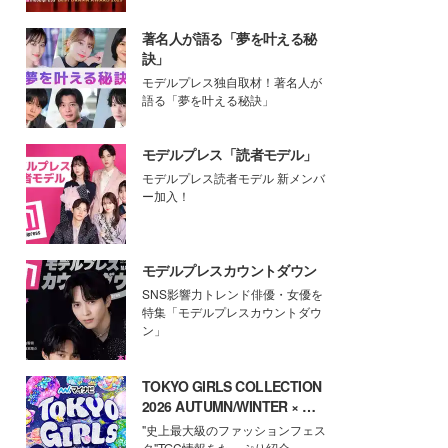
著名人が語る「夢を叶える秘
訣」
モデルプレス独自取材！著名人が
語る「夢を叶える秘訣」
モデルプレス「読者モデル」
モデルプレス読者モデル 新メンバ
ー加入！
モデルプレスカウントダウン
SNS影響力トレンド俳優・女優を
特集「モデルプレスカウントダウ
ン」
TOKYO GIRLS COLLECTION
2026 AUTUMN/WINTER × モ
デルプレス
"史上最大級のファッションフェス
タ"TGC情報をたっぷり紹介