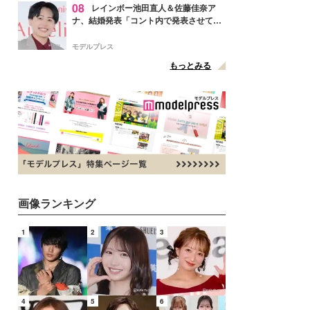
08
レインボー池田直人＆佐藤佳奈ア
ナ、結婚発表「コント内で発表させてい
ただきました」読売テレビ退社は生活拠
点変更のため
モデルプレス
もっとみる
画像ランキング
1
2
3
4
5
6