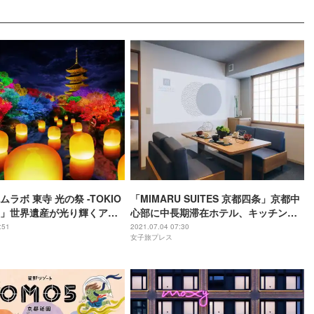
ラボ 東寺 光の祭 -TOKIO
「MIMARU SUITES 京都四条」京都中
」世界遺産が光り輝くアー
心部に中長期滞在ホテル、キッチンや
リビング付の広々空間
:51
2021.07.04 07:30
女子旅プレス