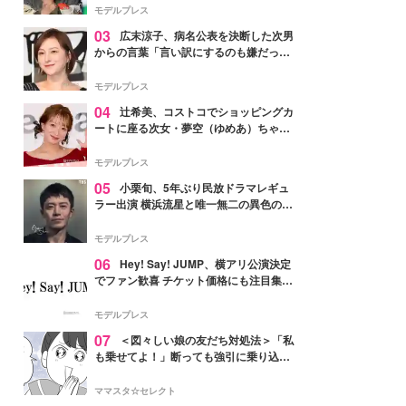
「かっこいい」と反響
モデルプレス
03
広末涼子、病名公表を決断した次男
からの言葉「言い訳にするのも嫌だっ
た」「言うべきか迷った」
モデルプレス
04
辻希美、コストコでショッピングカ
ートに座る次女・夢空（ゆめあ）ちゃん
の姿公開「乗りこなしてる感じが可愛す
ぎ」「成長を感じる」の声
モデルプレス
05
小栗旬、5年ぶり民放ドラマレギュ
ラー出演 横浜流星と唯一無二の異色のバ
ディで初共演【LOST10】
モデルプレス
06
Hey! Say! JUMP、横アリ公演決定
でファン歓喜 チケット価格にも注目集ま
る「激アツ」「平成に戻ったみたい」
モデルプレス
07
＜図々しい娘の友だち対処法＞「私
も乗せてよ！」断っても強引に乗り込ん
でくる友だち【第1話まんが】
ママスタ☆セレクト