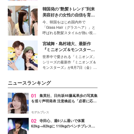
イベートでも仲良しで旅行好きな
韓国発の“艶髪トレンド”到来
モデル・愛甲ひかりさんと橋下美
好さんを迎えて本音で女子会トー
美容好きの女性の自信を育む
ク。猛暑のお出かけを快適に過ご
「ヘアケア事情」って？
今、韓国をはじめ国内外で
すヒントや、2人が感動した夏の
「Glass Hair（グラスヘア）」と
生理の新常識にも迫りました。
呼ばれる艶髪スタイルが熱い視線
を集めています。メイクやファッ
宮城舞・島村雄大、最新作
ションの完成度を高めるベースと
して、“髪そのものの美しさ”に改
『ミニオンズ＆モンスター
めて注目する人が増えている様
ズ』の魅力熱弁 ハチャメチャ
世界中で愛される「ミニオンズ」
子。今回は、そんな憧れの艶やか
だけじゃない“友情と絆”に感
シリーズの最新作『ミニオンズ＆
な髪を日常で叶える、美容好きの
動
モンスターズ』が8月7日（金）に
女性たちのヘアケア事情を紹介し
公開。モデルプレスでは、“大のミ
ます。
ニオン好き”という共通点を持つモ
ニュースランキング
デルの宮城舞と島村雄大の特別対
談をお届け！それぞれの視点か
ら、今作ならではの魅力や予想外
01
集英社、日向坂46藤嶌果歩の写真集
の感動をもたらす奥深いストーリ
を巡り声明発表 注意喚起も「必要に応じ
ーについて熱く語り合ってもらっ
て法的措置を含む対応を検討」
た。
モデルプレス
02
寺田心、週6ジム通いで体重
62kg→82kgに 110kgのベンチプレス持
ち上げる姿披露「胸板の厚みすごい」