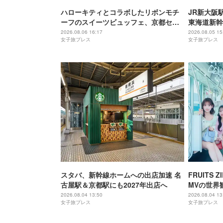
ハローキティとコラボしたリボンモチ
JR新大阪
ーフのスイーツビュッフェ、京都セン
東海道新幹
チュリーホテルで開催
2026.08.06 16:17
2026.08.05 15
女子旅プレス
女子旅プレス
スタバ、新幹線ホームへの出店加速 名
FRUITS
古屋駅＆京都駅にも2027年出店へ
MVの世界
メンバーの
2026.08.04 13:50
2026.08.04 13
女子旅プレス
女子旅プレス