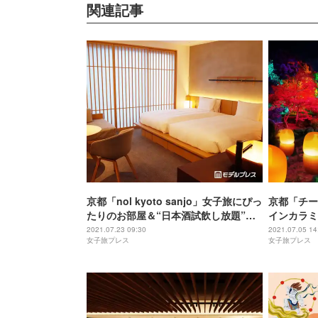
関連記事
京都「nol kyoto sanjo」女子旅にぴっ
京都「チーム
たりのお部屋＆“日本酒試飲し放題”の
インカラミ
リノベホテル
ト空間に
2021.07.23 09:30
2021.07.05 14
女子旅プレス
女子旅プレス