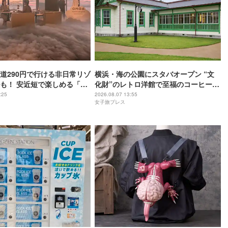
道290円で行ける非日常リゾ
横浜・海の公園にスタバオープン “文
も！ 安近短で楽しめる「関
化財”のレトロ洋館で至福のコーヒー時
おすすめホテル3選
間
:25
2026.08.07 13:55
女子旅プレス