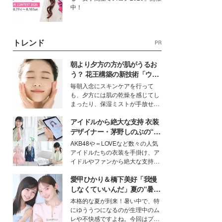
中！
トレンド
PR
朝より夕方の方が肌がうるお
う？ 花王構築の新技術「ウォ
ーターキャプチャリングスキ
毎朝入念にスキンケアを行って
ン（捕水肌）」がスキンケア
も、夕方には肌の乾燥を感じてし
の常識を変える予感
まったり、保湿ミストが手放せな
いという読者も多いのでは？そん
アイドルから絶大な支持 衣装
な美容の常識を大きく変える可能
性を秘めた、革新的な「Water
デザイナー・茅野しのぶの“可
Capturing Skin（ウォーターキャ
愛い”を作る美学＜「シチズン
AKB48や＝LOVEなど数々の人気
プチャリングスキン：捕水肌）」
クロスシー」インタビュー＞
アイドルたちの衣装を手掛け、ア
技術を、花王が構築した。
イドルやファンから絶大な支持を
得る、株式会社オサレカンパニー
愛甲ひかり＆橋下美好「我慢
取締役兼クリエイティブディレク
ター・茅野しのぶ。一人ひとりの
しなくていいんだ」夏の“暑さ
個性に寄り添い、魅力を引き出す
対策”の新しい選択肢とは？
本格的な夏が到来！暑い中で、特
衣装作りは、多くの女性たちに勇
にゆううつになるのが生理中のム
気と自信を与え続けている。
レや不快感ですよね。今回はプラ