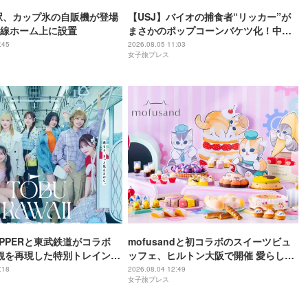
駅、カップ氷の自販機が登場
【USJ】バイオの捕食者“リッカー”が
線ホーム上に設置
まさかのポップコーンバケツ化！中身
は味噌フレーバー
:45
2026.08.05 11:03
女子旅プレス
 ZIPPERと東武鉄道がコラボ
mofusandと初コラボのスイーツビュ
観を再現した特別トレイン＆
ッフェ、ヒルトン大阪で開催 愛らしい
限定アナウンス
にゃんこ達がケーキに
:18
2026.08.04 12:49
女子旅プレス