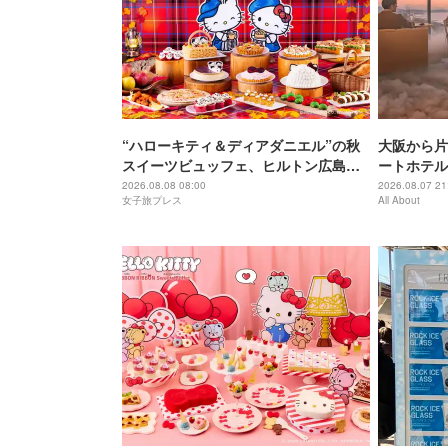
“ハローキティ＆ディアダニエル”の秋
大阪から片
スイーツビュッフェ、ヒルトン広島で
ートホテル
開催
西穴場」の
2026.08.08 08:00
2026.08.07 21
女子旅プレス
All About