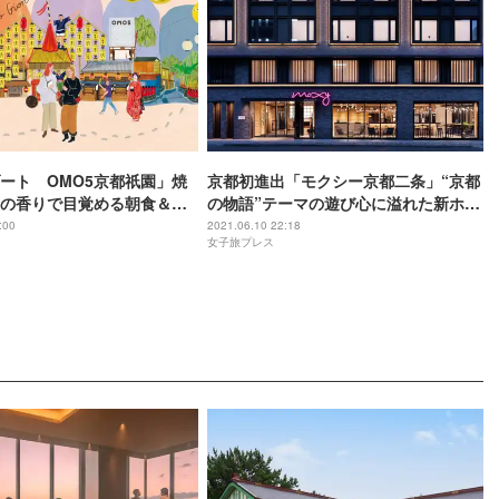
ート OMO5京都祇園」焼
京都初進出「モクシー京都二条」“京都
の香りで目覚める朝食＆遊
の物語”テーマの遊び心に溢れた新ホテ
室
ル
:00
2021.06.10 22:18
女子旅プレス