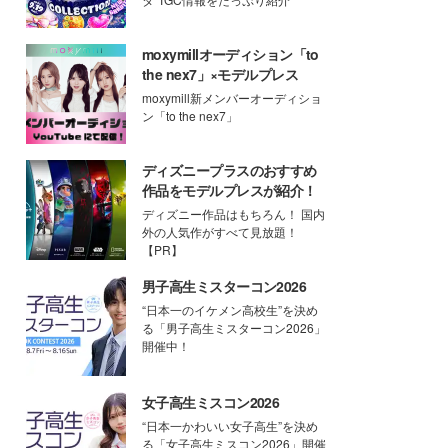
moxymillオーディション「to
the nex7」×モデルプレス
moxymill新メンバーオーディショ
ン「to the nex7」
ディズニープラスのおすすめ
作品をモデルプレスが紹介！
ディズニー作品はもちろん！ 国内
外の人気作がすべて見放題！
【PR】
男子高生ミスターコン2026
“日本一のイケメン高校生”を決め
る「男子高生ミスターコン2026」
開催中！
女子高生ミスコン2026
“日本一かわいい女子高生”を決め
る「女子高生ミスコン2026」開催