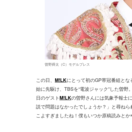
曽野舜太（C）モデルプレス
この日、
M!LK
にとって初のGP帯冠番組とな
始に先駆け、TBSを“電波ジャック”した曽
日のゲスト
M!LK
の曽野さんには気象予報士
説で問題はなかったでしょうか？」と尋ねら
こよすぎましたね！僕もいつか原稿読みとか