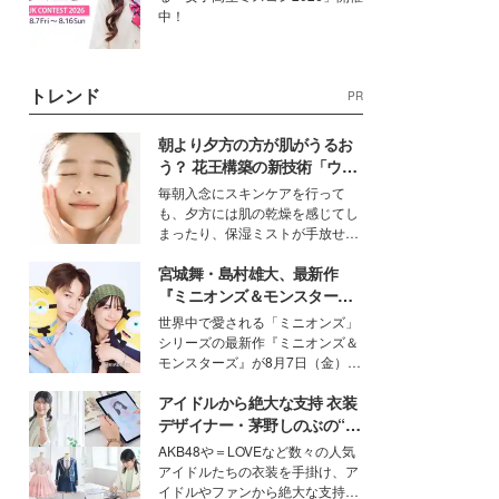
中！
トレンド
PR
朝より夕方の方が肌がうるお
う？ 花王構築の新技術「ウォ
ーターキャプチャリングスキ
毎朝入念にスキンケアを行って
ン（捕水肌）」がスキンケア
も、夕方には肌の乾燥を感じてし
の常識を変える予感
まったり、保湿ミストが手放せな
いという読者も多いのでは？そん
宮城舞・島村雄大、最新作
な美容の常識を大きく変える可能
性を秘めた、革新的な「Water
『ミニオンズ＆モンスター
Capturing Skin（ウォーターキャ
ズ』の魅力熱弁 ハチャメチャ
世界中で愛される「ミニオンズ」
プチャリングスキン：捕水肌）」
だけじゃない“友情と絆”に感
シリーズの最新作『ミニオンズ＆
技術を、花王が構築した。
動
モンスターズ』が8月7日（金）に
公開。モデルプレスでは、“大のミ
アイドルから絶大な支持 衣装
ニオン好き”という共通点を持つモ
デルの宮城舞と島村雄大の特別対
デザイナー・茅野しのぶの“可
談をお届け！それぞれの視点か
愛い”を作る美学＜「シチズン
AKB48や＝LOVEなど数々の人気
ら、今作ならではの魅力や予想外
クロスシー」インタビュー＞
アイドルたちの衣装を手掛け、ア
の感動をもたらす奥深いストーリ
イドルやファンから絶大な支持を