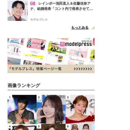
08
レインボー池田直人＆佐藤佳奈ア
ナ、結婚発表「コント内で発表させてい
ただきました」読売テレビ退社は生活拠
点変更のため
モデルプレス
もっとみる
画像ランキング
1
2
3
4
5
6