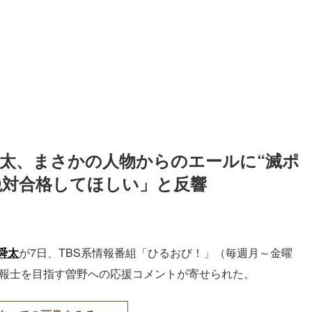
舜太、まさかの人物からのエールに“滅ポ
絶対合格してほしい」と反響
舜太
が7日、TBS系情報番組「ひるおび！」（毎週月～金曜
予報士を目指す曽野への応援コメントが寄せられた。