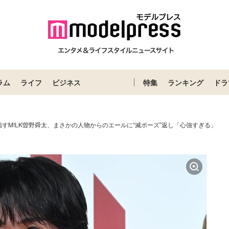
ラム
ライフ
ビジネス
特集
ランキング
ドラ
すM!LK曽野舜太、まさかの人物からのエールに“滅ポーズ”返し「心強すぎる」