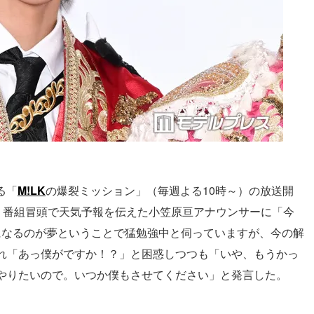
る「
M!LK
の爆裂ミッション」（毎週よる10時～）の放送開
野。番組冒頭で天気予報を伝えた小笠原亘アナウンサーに「今
になるのが夢ということで猛勉強中と伺っていますが、今の解
れ「あっ僕がですか！？」と困惑しつつも「いや、もうかっ
やりたいので。いつか僕もさせてください」と発言した。