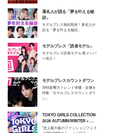
著名人が語る「夢を叶える秘
訣」
モデルプレス独自取材！著名人が
語る「夢を叶える秘訣」
モデルプレス「読者モデル」
モデルプレス読者モデル 新メンバ
ー加入！
モデルプレスカウントダウン
SNS影響力トレンド俳優・女優を
特集「モデルプレスカウントダウ
ン」
TOKYO GIRLS COLLECTION
2026 AUTUMN/WINTER × モ
デルプレス
"史上最大級のファッションフェス
タ"TGC情報をたっぷり紹介