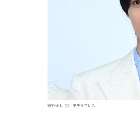
曽野舜太（C）モデルプレス
/
Unmute