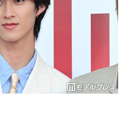
Loaded
:
87.03%