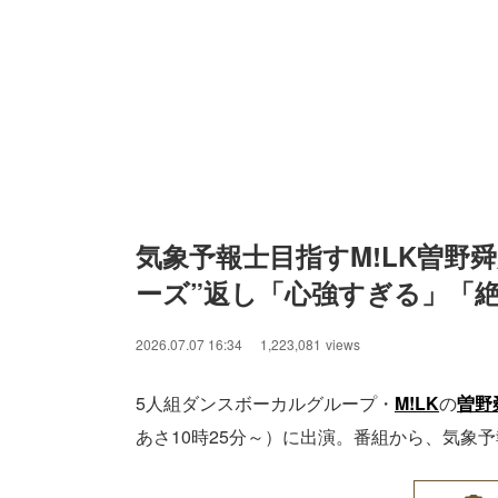
気象予報士目指すM!LK曽野
ーズ”返し「心強すぎる」「
2026.07.07 16:34
1,223,081
views
5人組ダンスボーカルグループ・
M!LK
の
曽野
あさ10時25分～）に出演。番組から、気象