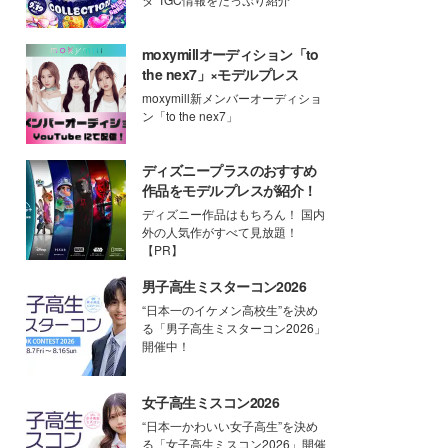
moxymillオーディション「to
the nex7」×モデルプレス
moxymill新メンバーオーディショ
ン「to the nex7」
ディズニープラスのおすすめ
作品をモデルプレスが紹介！
ディズニー作品はもちろん！ 国内
外の人気作がすべて見放題！
【PR】
男子高生ミスターコン2026
“日本一のイケメン高校生”を決め
る「男子高生ミスターコン2026」
開催中！
女子高生ミスコン2026
“日本一かわいい女子高生”を決め
る「女子高生ミスコン2026」開催