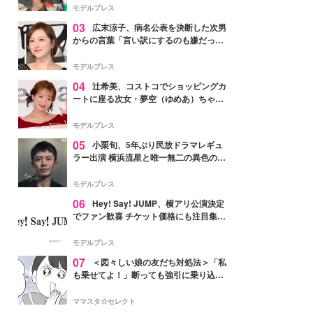
「かっこいい」と反響
モデルプレス
03
広末涼子、病名公表を決断した次男
からの言葉「言い訳にするのも嫌だっ
た」「言うべきか迷った」
モデルプレス
04
辻希美、コストコでショッピングカ
ートに座る次女・夢空（ゆめあ）ちゃん
の姿公開「乗りこなしてる感じが可愛す
ぎ」「成長を感じる」の声
モデルプレス
05
小栗旬、5年ぶり民放ドラマレギュ
ラー出演 横浜流星と唯一無二の異色のバ
ディで初共演【LOST10】
モデルプレス
06
Hey! Say! JUMP、横アリ公演決定
でファン歓喜 チケット価格にも注目集ま
る「激アツ」「平成に戻ったみたい」
モデルプレス
07
＜図々しい娘の友だち対処法＞「私
も乗せてよ！」断っても強引に乗り込ん
でくる友だち【第1話まんが】
ママスタ☆セレクト