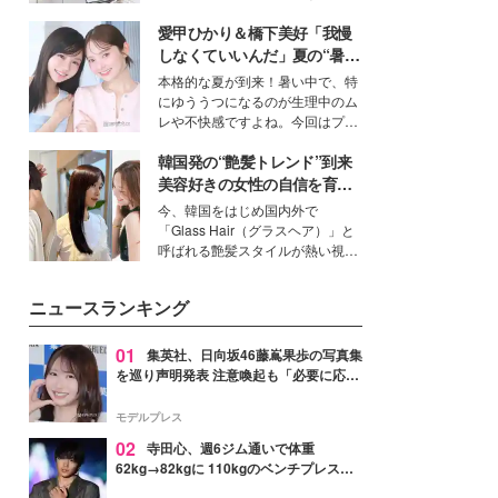
ーについて熱く語り合ってもらっ
得る、株式会社オサレカンパニー
た。
愛甲ひかり＆橋下美好「我慢
取締役兼クリエイティブディレク
ター・茅野しのぶ。一人ひとりの
しなくていいんだ」夏の“暑さ
個性に寄り添い、魅力を引き出す
対策”の新しい選択肢とは？
本格的な夏が到来！暑い中で、特
衣装作りは、多くの女性たちに勇
にゆううつになるのが生理中のム
気と自信を与え続けている。
レや不快感ですよね。今回はプラ
イベートでも仲良しで旅行好きな
韓国発の“艶髪トレンド”到来
モデル・愛甲ひかりさんと橋下美
好さんを迎えて本音で女子会トー
美容好きの女性の自信を育む
ク。猛暑のお出かけを快適に過ご
「ヘアケア事情」って？
今、韓国をはじめ国内外で
すヒントや、2人が感動した夏の
「Glass Hair（グラスヘア）」と
生理の新常識にも迫りました。
呼ばれる艶髪スタイルが熱い視線
を集めています。メイクやファッ
ションの完成度を高めるベースと
ニュースランキング
して、“髪そのものの美しさ”に改
めて注目する人が増えている様
子。今回は、そんな憧れの艶やか
01
集英社、日向坂46藤嶌果歩の写真集
な髪を日常で叶える、美容好きの
を巡り声明発表 注意喚起も「必要に応じ
女性たちのヘアケア事情を紹介し
て法的措置を含む対応を検討」
ます。
モデルプレス
02
寺田心、週6ジム通いで体重
62kg→82kgに 110kgのベンチプレス持
ち上げる姿披露「胸板の厚みすごい」