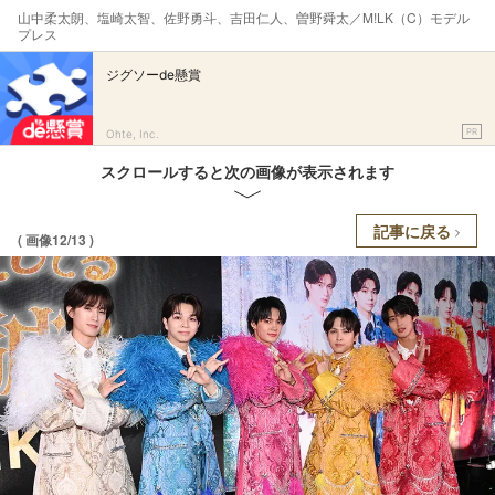
山中柔太朗、塩崎太智、佐野勇斗、吉田仁人、曽野舜太／M!LK（C）モデル
プレス
ジグソーde懸賞
PR
Ohte, Inc.
スクロールすると次の画像が表示されます
記事に戻る
( 画像12/13 )