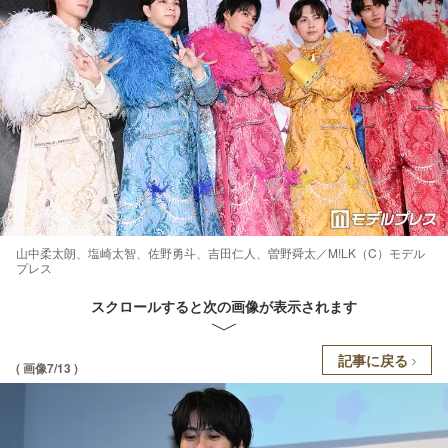
山中柔太朗、塩崎太智、佐野勇斗、吉田仁人、曽野舜太／M!LK（C）モデル
プレス
スクロールすると次の画像が表示されます
記事に戻る
( 画像7/13 )