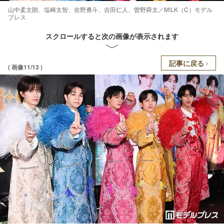
山中柔太朗、塩崎太智、佐野勇斗、吉田仁人、曽野舜太／M!LK（C）モデル
プレス
スクロールすると次の画像が表示されます
記事に戻る
( 画像11/13 )