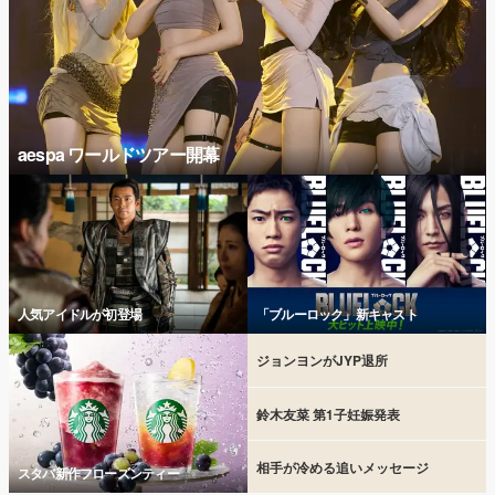
aespa ワールドツアー開幕
人気アイドルが初登場
「ブルーロック」新キャスト
ジョンヨンがJYP退所
鈴木友菜 第1子妊娠発表
相手が冷める追いメッセージ
スタバ新作フローズンティー