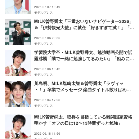
反響相次ぐ
2026.07.07 13:49
モデルプレス
M!LK曽野舜太「三重おいないナビゲーター2026」
＆「伊勢観光大使」に就任「好きすぎて滅！」「爆
裂愛してる」にかけたコメントも
2026.07.06 20:55
モデルプレス
学習院大学卒・M!LK曽野舜太、勉強動画公開で話
題沸騰「隣で一緒に勉強してるみたい」「励みにな
る」
2026.07.06 13:42
モデルプレス
川島明、M!LK塩崎太智＆曽野舜太「ラヴィッ
ト！」卒業でメッセージ 楽曲タイトル散りばめた
文章に「5つも」「涙出る」と反響
2026.07.04 17:26
モデルプレス
M!LK曽野舜太、取得を目指している難関国家資格
明かす「オフの日は12〜13時間ずっと勉強」
2026.06.18 11:56
モデルプレス