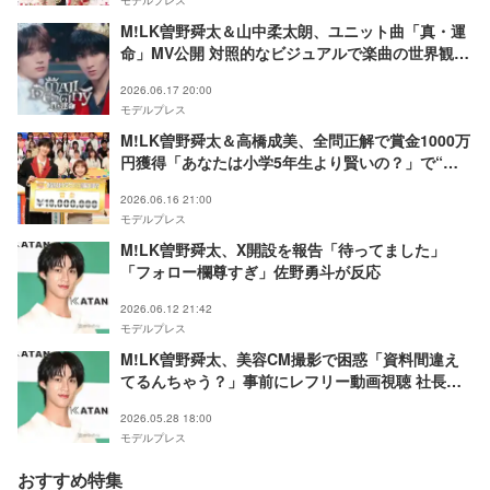
M!LK曽野舜太＆山中柔太朗、ユニット曲「真・運
命」MV公開 対照的なビジュアルで楽曲の世界観表
現
2026.06.17 20:00
モデルプレス
M!LK曽野舜太＆高橋成美、全問正解で賞金1000万
円獲得「あなたは小学5年生より賢いの？」で“次
世代クイズ王”の戦いぶり
2026.06.16 21:00
モデルプレス
M!LK曽野舜太、X開設を報告「待ってました」
「フォロー欄尊すぎ」佐野勇斗が反応
2026.06.12 21:42
モデルプレス
M!LK曽野舜太、美容CM撮影で困惑「資料間違え
てるんちゃう？」事前にレフリー動画視聴 社長は
「売れるべくして売れた」と人柄絶賛
2026.05.28 18:00
モデルプレス
おすすめ特集