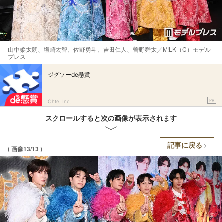
山中柔太朗、塩崎太智、佐野勇斗、吉田仁人、曽野舜太／M!LK（C）モデル
プレス
ジグソーde懸賞
PR
Ohte, Inc.
スクロールすると次の画像が表示されます
記事に戻る
( 画像13/13 )