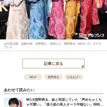
山中柔太朗、塩崎太智、佐野勇斗、吉田仁人、曽野舜太／M!LK（C）モデル
プレス
記事に戻る
M!LK
曽野舜太
ひるおび！
あわせて読みたい
M!LK曽野舜太、妹と同居していた「声めちゃくち
ゃ可愛い」「後ろ姿の美人オーラ半端ない」SNSで