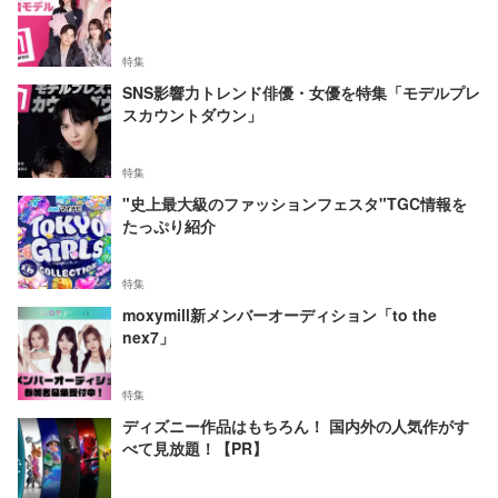
特集
SNS影響力トレンド俳優・女優を特集「モデルプレ
スカウントダウン」
特集
"史上最大級のファッションフェスタ"TGC情報を
たっぷり紹介
特集
moxymill新メンバーオーディション「to the
nex7」
特集
ディズニー作品はもちろん！ 国内外の人気作がす
べて見放題！【PR】