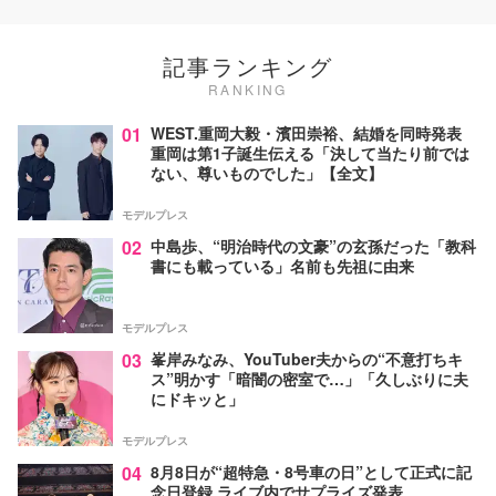
記事ランキング
RANKING
01
WEST.重岡大毅・濱田崇裕、結婚を同時発表
重岡は第1子誕生伝える「決して当たり前では
ない、尊いものでした」【全文】
モデルプレス
02
中島歩、“明治時代の文豪”の玄孫だった「教科
書にも載っている」名前も先祖に由来
モデルプレス
03
峯岸みなみ、YouTuber夫からの“不意打ちキ
ス”明かす「暗闇の密室で…」「久しぶりに夫
にドキッと」
モデルプレス
04
8月8日が“超特急・8号車の日”として正式に記
念日登録 ライブ内でサプライズ発表