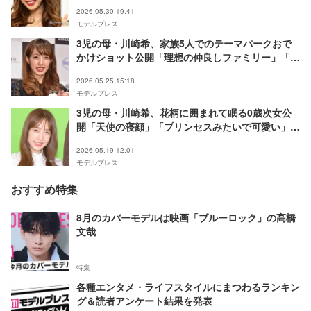
声
2026.05.30 19:41
モデルプレス
3児の母・川崎希、家族5人でのテーマパークおで
かけショット公開「理想の仲良しファミリー」「家
族全員美男美女」と反響
2026.05.25 15:18
モデルプレス
3児の母・川崎希、花柄に囲まれて眠る0歳次女公
開「天使の寝顔」「プリンセスみたいで可愛い」の
声
2026.05.19 12:01
モデルプレス
おすすめ特集
8月のカバーモデルは映画「ブルーロック」の高橋
文哉
特集
各種エンタメ・ライフスタイルにまつわるランキン
グ＆読者アンケート結果を発表