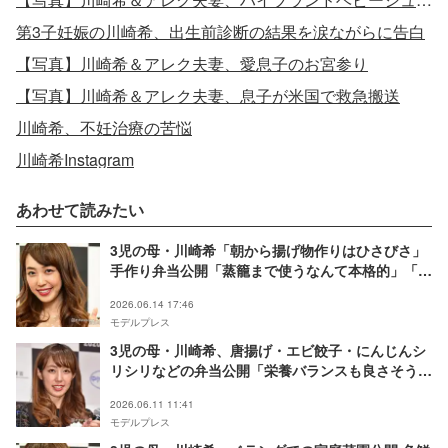
第3子妊娠の川崎希、出生前診断の結果を涙ながらに告白
【写真】川崎希＆アレク夫妻、愛息子のお宮参り
【写真】川崎希＆アレク夫妻、息子が米国で救急搬送
川崎希、不妊治療の苦悩
川崎希Instagram
あわせて読みたい
3児の母・川崎希「朝から揚げ物作りはひさびさ」
手作り弁当公開「蒸籠まで使うなんて本格的」「朝
からすごすぎる」と反響
2026.06.14 17:46
モデルプレス
3児の母・川崎希、唐揚げ・エビ餃子・にんじんシ
リシリなどの弁当公開「栄養バランスも良さそう」
「参考になる」と反響
2026.06.11 11:41
モデルプレス