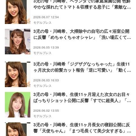
3児の母・川崎希、ベランダでの家庭菜園公開 色鮮
やかな採れたてトマト＆収穫する息子に「素敵なベ
ランダ」「真っ赤で美味しそう」の声
2026.06.07 12:54
モデルプレス
3児の母・川崎希、大掃除中の自宅の広々浴室公開
に反響「めちゃくちゃオシャレ」「洗い場広くて天
井高くて羨ましい」
2026.06.05 13:39
モデルプレス
3児の母・川崎希「ジグザグなっちゃった」生後11
ヶ月次女の前髪カット報告「逆に可愛い」「動くか
ら綺麗に切れないの分かる」の声
2026.06.03 16:03
モデルプレス
3児の母・川崎希、生後11ヶ月迎えた次女のお目々
ぱっちりショット公開に反響「すでに超美人」「パ
パにもママにも似てる」の声
2026.06.02 13:55
モデルプレス
3児の母・川崎希、生後11ヶ月長女の寝顔公開に反
響「天使ちゃん」「まつ毛長くて美少女すぎる」の