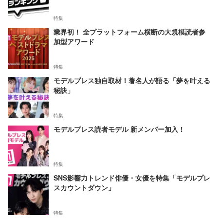
特集
業界初！ 全プラットフォーム横断の大規模読者参
加型アワード
特集
モデルプレス独自取材！著名人が語る「夢を叶える
秘訣」
特集
モデルプレス読者モデル 新メンバー加入！
特集
SNS影響力トレンド俳優・女優を特集「モデルプレ
スカウントダウン」
特集