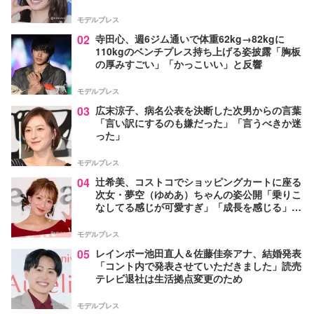
モデルプレス
02
寺田心、週6ジム通いで体重62kg→82kgに
110kgのベンチプレス持ち上げる姿披露「胸板
の厚みすごい」「かっこいい」と反響
モデルプレス
03
広末涼子、病名公表を決断した次男からの言葉
「言い訳にするのも嫌だった」「言うべきか迷
った」
モデルプレス
04
辻希美、コストコでショッピングカートに座る
次女・夢空（ゆめあ）ちゃんの姿公開「乗りこ
なしてる感じが可愛すぎ」「成長を感じる」の
声
モデルプレス
05
レインボー池田直人＆佐藤佳奈アナ、結婚発表
「コント内で発表させていただきました」読売
テレビ退社は生活拠点変更のため
モデルプレス