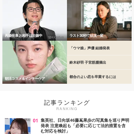
再婚発表 お相手は妊娠中
ラスト30秒で状況一変
「ウマ娘」声優 結婚発表
鈴木砂羽 子宮筋腫摘出
都合のよい恋を卒業するには
朝活コスメ＆インナーケア
記事ランキング
RANKING
01
集英社、日向坂46藤嶌果歩の写真集を巡り声明
発表 注意喚起も「必要に応じて法的措置を含
む対応を検討」