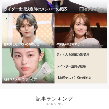
ライダー出演決定時のメンバーの反応
原動力となっている存在とは
卒業後7年ぶりアリーナ
テオくん＆加藤乃愛 破局
レインボー池田が結婚
【心理テスト】恋の深め方
朝活コスメ＆インナーケア
記事ランキング
RANKING