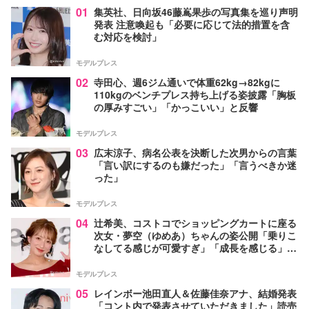
01
集英社、日向坂46藤嶌果歩の写真集を巡り声明
発表 注意喚起も「必要に応じて法的措置を含
む対応を検討」
モデルプレス
02
寺田心、週6ジム通いで体重62kg→82kgに
110kgのベンチプレス持ち上げる姿披露「胸板
の厚みすごい」「かっこいい」と反響
モデルプレス
03
広末涼子、病名公表を決断した次男からの言葉
「言い訳にするのも嫌だった」「言うべきか迷
った」
モデルプレス
04
辻希美、コストコでショッピングカートに座る
次女・夢空（ゆめあ）ちゃんの姿公開「乗りこ
なしてる感じが可愛すぎ」「成長を感じる」の
声
モデルプレス
05
レインボー池田直人＆佐藤佳奈アナ、結婚発表
「コント内で発表させていただきました」読売