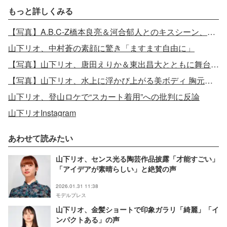
もっと詳しくみる
【写真】A.B.C-Z橋本良亮＆河合郁人とのキスシーン、山下リオが“違い”を明かす
山下リオ、中村蒼の素顔に驚き「ますます自由に」
【写真】山下リオ、唐田えりか＆東出昌大とともに舞台挨拶登壇
【写真】山下リオ、水上に浮かび上がる美ボディ 胸元ざっくりSEXYショットに反響「目を奪われる」
山下リオ、登山ロケで“スカート着用”への批判に反論
山下リオInstagram
あわせて読みたい
山下リオ、センス光る陶芸作品披露「才能すごい」
「アイデアが素晴らしい」と絶賛の声
2026.01.31 11:38
モデルプレス
山下リオ、金髪ショートで印象ガラリ「綺麗」「イ
ンパクトある」の声