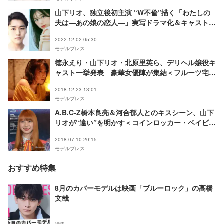
山下リオ、独立後初主演 “W不倫”描く「わたしの
夫は―あの娘の恋人―」実写ドラマ化＆キャスト発
表
2022.12.02 05:30
モデルプレス
徳永えり・山下リオ・北原里英ら、デリヘル嬢役キ
ャスト一挙発表 豪華女優陣が集結＜フルーツ宅配
便＞
2018.12.23 13:01
モデルプレス
A.B.C-Z橋本良亮＆河合郁人とのキスシーン、山下
リオが“違い”を明かす＜コインロッカー・ベイビー
ズ＞
2018.07.10 20:15
モデルプレス
おすすめ特集
8月のカバーモデルは映画「ブルーロック」の高橋
文哉
特集