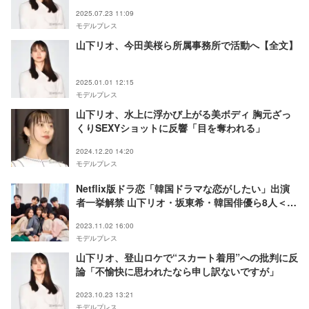
2025.07.23 11:09
モデルプレス
山下リオ、今田美桜ら所属事務所で活動へ【全文】
2025.01.01 12:15
モデルプレス
山下リオ、水上に浮かび上がる美ボディ 胸元ざっ
くりSEXYショットに反響「目を奪われる」
2024.12.20 14:20
モデルプレス
Netflix版ドラ恋「韓国ドラマな恋がしたい」出演
者一挙解禁 山下リオ・坂東希・韓国俳優ら8人＜プ
ロフィール＞
2023.11.02 16:00
モデルプレス
山下リオ、登山ロケで“スカート着用”への批判に反
論「不愉快に思われたなら申し訳ないですが」
2023.10.23 13:21
モデルプレス