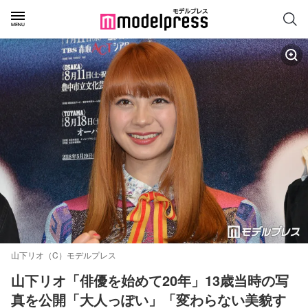
山下リオ（C）モデルプレス
山下リオ「俳優を始めて20年」13歳当時の写
真を公開「大人っぽい」「変わらない美貌す