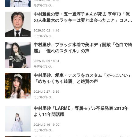
モデルプレス
中村雅俊の妻・五十嵐淳子さんが死去 享年73「俺
の人生最大のラッキーは妻と出会ったこと」コメン
ト発表【全文】
2026.05.02 11:16
モデルプレス
中村里砂、ブラック水着で美ボディ開放「色白で綺
麗」「憧れのスタイル」の声
2025.09.09 18:34
モデルプレス
中村里砂、愛車・テスラをカスタム「かっこいい」
「めちゃくちゃ綺麗」と絶賛の声
2024.12.27 13:39
モデルプレス
中村里砂「LARME」専属モデル卒業発表 2013年
より11年間活躍
2024.12.16 19:00
モデルプレス