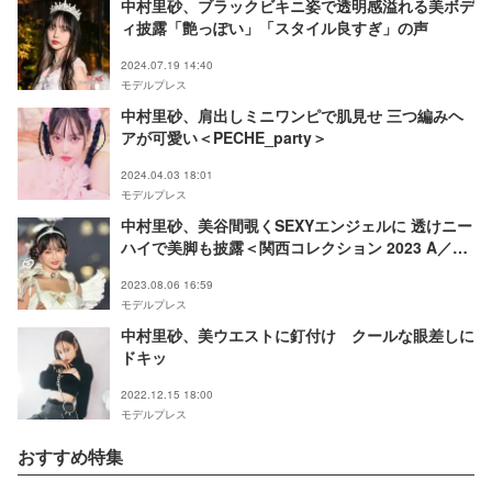
中村里砂、ブラックビキニ姿で透明感溢れる美ボデ
ィ披露「艶っぽい」「スタイル良すぎ」の声
2024.07.19 14:40
モデルプレス
中村里砂、肩出しミニワンピで肌見せ 三つ編みヘ
アが可愛い＜PECHE_party＞
2024.04.03 18:01
モデルプレス
中村里砂、美谷間覗くSEXYエンジェルに 透けニー
ハイで美脚も披露＜関西コレクション 2023 A／W
＞
2023.08.06 16:59
モデルプレス
中村里砂、美ウエストに釘付け クールな眼差しに
ドキッ
2022.12.15 18:00
モデルプレス
おすすめ特集