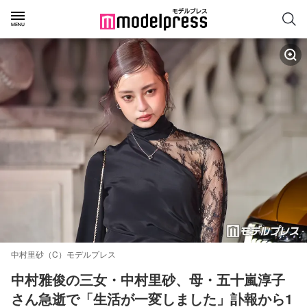
中村里砂（C）モデルプレス
中村雅俊の三女・中村里砂、母・五十嵐淳子
さん急逝で「生活が一変しました」訃報から1