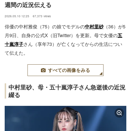
週間の近況伝える
2026.05.10 12:25
67,373
views
俳優の中村雅俊（75）の娘でモデルの
中村里砂
（36）が5
月9日、自身の公式X（旧Twitter）を更新。母で女優の
五
十嵐淳子
さん（享年73）が亡くなってからの生活につい
て伝えた。
すべての画像をみる
中村里砂、母・五十嵐淳子さん急逝後の近況
綴る