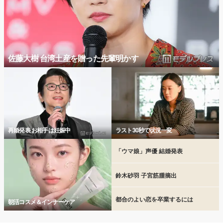
佐藤大樹 台湾土産を贈った先輩明かす
再婚発表 お相手は妊娠中
ラスト30秒で状況一変
「ウマ娘」声優 結婚発表
鈴木砂羽 子宮筋腫摘出
都合のよい恋を卒業するには
朝活コスメ＆インナーケア