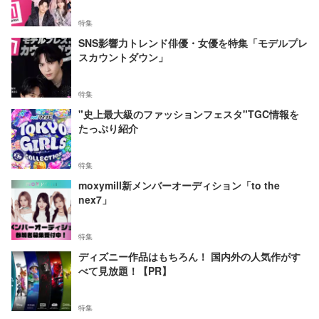
特集
SNS影響力トレンド俳優・女優を特集「モデルプレ
スカウントダウン」
特集
"史上最大級のファッションフェスタ"TGC情報を
たっぷり紹介
特集
moxymill新メンバーオーディション「to the
nex7」
特集
ディズニー作品はもちろん！ 国内外の人気作がす
べて見放題！【PR】
特集