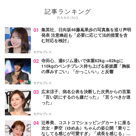
記事ランキング
RANKING
01
集英社、日向坂46藤嶌果歩の写真集を巡り声明
発表 注意喚起も「必要に応じて法的措置を含
む対応を検討」
モデルプレス
02
寺田心、週6ジム通いで体重62kg→82kgに
110kgのベンチプレス持ち上げる姿披露「胸板
の厚みすごい」「かっこいい」と反響
モデルプレス
03
広末涼子、病名公表を決断した次男からの言葉
「言い訳にするのも嫌だった」「言うべきか迷
った」
モデルプレス
04
辻希美、コストコでショッピングカートに座る
次女・夢空（ゆめあ）ちゃんの姿公開「乗りこ
なしてる感じが可愛すぎ」「成長を感じる」の