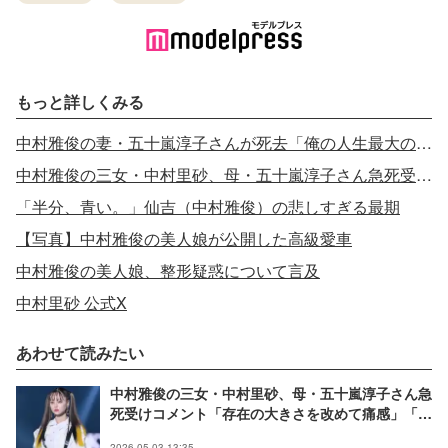
もっと詳しくみる
中村雅俊の妻・五十嵐淳子さんが死去「俺の人生最大のラッキーは妻と出会ったこと」
中村雅俊の三女・中村里砂、母・五十嵐淳子さん急死受けコメント「存在の大きさを改めて痛感」
「半分、青い。」仙吉（中村雅俊）の悲しすぎる最期
【写真】中村雅俊の美人娘が公開した高級愛車
中村雅俊の美人娘、整形疑惑について言及
中村里砂 公式X
あわせて読みたい
中村雅俊の三女・中村里砂、母・五十嵐淳子さん急
死受けコメント「存在の大きさを改めて痛感」「未
だ心の整理がつかず」
2026.05.03 13:35