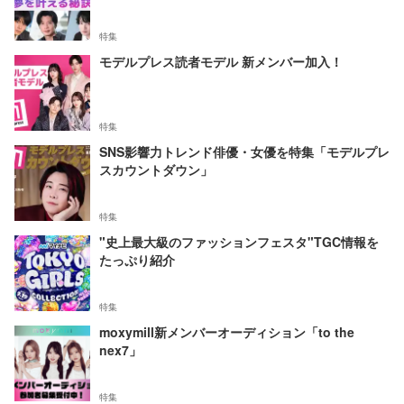
特集
モデルプレス読者モデル 新メンバー加入！
特集
SNS影響力トレンド俳優・女優を特集「モデルプレ
スカウントダウン」
特集
"史上最大級のファッションフェスタ"TGC情報を
たっぷり紹介
特集
moxymill新メンバーオーディション「to the
nex7」
特集