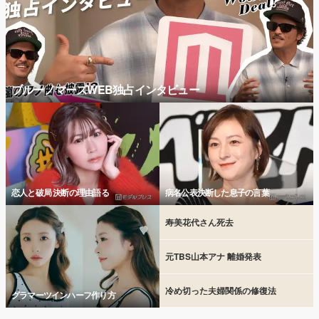
ブルーノマーズWEB独占インタビュー
恋人と破局 決断の理由語る
病名公表決断した息子の言葉
寿美花代さん死去
元TBS山本アナ 離婚発表
冷め切った夫婦関係の修復法
グラマーツインハーフ作り方