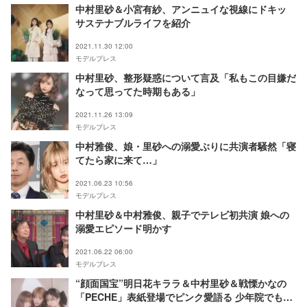
中村里砂＆小宮有紗、アンニュイな視線にドキッ
サステナブルライフを紹介
2021.11.30 12:00
モデルプレス
中村里砂、整形疑惑について言及「私もこの目嫌だ
なって思ってた時期もある」
2021.11.26 13:09
モデルプレス
中村雅俊、娘・里砂への溺愛ぶりに共演者騒然「寝
てたら家に来て…」
2021.06.23 10:56
モデルプレス
中村里砂＆中村雅俊、親子でテレビ初共演 娘への
溺愛エピソード明かす
2021.06.22 06:00
モデルプレス
“顔面国宝”明日花キララ＆中村里砂＆戦慄かなの
「PECHE」表紙登場でピンク愛語る 少年院でも