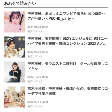
あわせて読みたい
中村里砂、肩出しミニワンピで肌見せ 三つ編みヘ
アが可愛い＜PECHE_party＞
2024.04.03 18:01
モデルプレス
中村里砂、美谷間覗くSEXYエンジェルに 透けニー
ハイで美脚も披露＜関西コレクション 2023 A／W
＞
2023.08.06 16:59
モデルプレス
中村里砂、美ウエストに釘付け クールな眼差しに
ドキッ
2022.12.15 18:00
モデルプレス
吉木千沙都・中村里砂・戦慄かなの、美脚際立つコ
ーデで可愛さ発揮
2022.09.14 22:05
モデルプレス