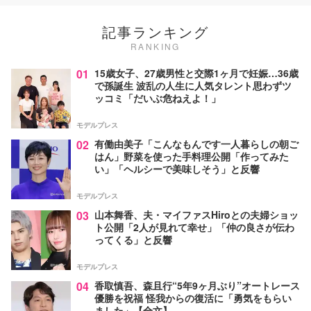
記事ランキング
RANKING
01
15歳女子、27歳男性と交際1ヶ月で妊娠…36歳
で孫誕生 波乱の人生に人気タレント思わずツ
ッコミ「だいぶ危ねえよ！」
モデルプレス
02
有働由美子「こんなもんです一人暮らしの朝ご
はん」野菜を使った手料理公開「作ってみた
い」「ヘルシーで美味しそう」と反響
モデルプレス
03
山本舞香、夫・マイファスHiroとの夫婦ショッ
ト公開「2人が見れて幸せ」「仲の良さが伝わ
ってくる」と反響
モデルプレス
04
香取慎吾、森且行“5年9ヶ月ぶり”オートレース
優勝を祝福 怪我からの復活に「勇気をもらい
ました」【全文】