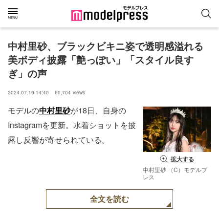
中村里砂、ブラックビキニ姿で透明感溢れる
美ボディ披露「艶っぽい」「スタイル良す
ぎ」の声
2024.07.19 14:40
60,704
views
モデルの
中村里砂
が18日、自身の
Instagramを更新。水着ショットを披
露し反響が寄せられている。
拡大する
中村里砂 （C）モデルプ
レス
全文を読む