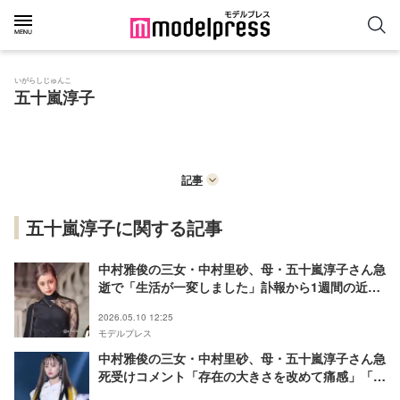
いがらしじゅんこ
五十嵐淳子
記事
五十嵐淳子に関する記事
中村雅俊の三女・中村里砂、母・五十嵐淳子さん急
逝で「生活が一変しました」訃報から1週間の近況
伝える
2026.05.10 12:25
モデルプレス
中村雅俊の三女・中村里砂、母・五十嵐淳子さん急
死受けコメント「存在の大きさを改めて痛感」「未
だ心の整理がつかず」