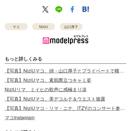
マコ
NiziU
山口厚子
もっと詳しくみる
【写真】NiziUマコ、姉・山口厚子とプライベートで横浜満喫
【写真】NiziUマコ、素肌際立つキャミ姿
NiziUリマ、ミイヒの歌声に感極まり涙
【写真】NiziUマコ、美デコルテ＆ウエスト披露
【写真】NiziUマコ・リマ・ニナ、ITZYのコンサート参戦 集合ショット
マコInstagram