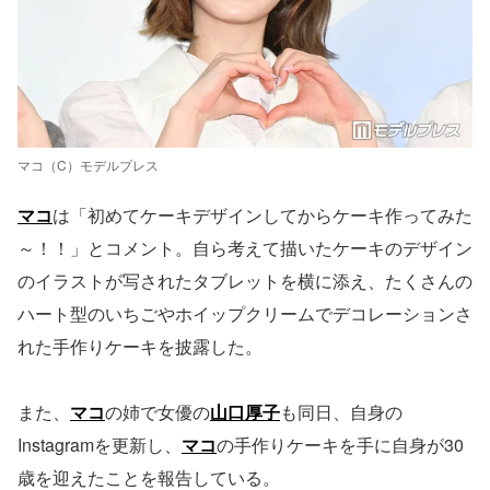
マコ（C）モデルプレス
マコ
は「初めてケーキデザインしてからケーキ作ってみた
～！！」とコメント。自ら考えて描いたケーキのデザイン
のイラストが写されたタブレットを横に添え、たくさんの
ハート型のいちごやホイップクリームでデコレーションさ
れた手作りケーキを披露した。
また、
マコ
の姉で女優の
山口厚子
も同日、自身の
Instagramを更新し、
マコ
の手作りケーキを手に自身が30
歳を迎えたことを報告している。