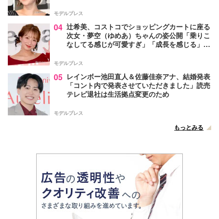
モデルプレス
04
辻希美、コストコでショッピングカートに座る
次女・夢空（ゆめあ）ちゃんの姿公開「乗りこ
なしてる感じが可愛すぎ」「成長を感じる」の
声
モデルプレス
05
レインボー池田直人＆佐藤佳奈アナ、結婚発表
「コント内で発表させていただきました」読売
テレビ退社は生活拠点変更のため
モデルプレス
もっとみる