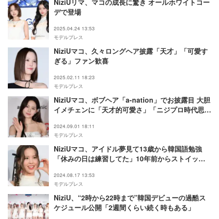
NiziUリマ、マコの成長に驚き オールホワイトコー
デで登場
2025.04.24 13:53
モデルプレス
NiziUマコ、久々ロングヘア披露「天才」「可愛す
ぎる」ファン歓喜
2025.02.11 18:23
モデルプレス
NiziUマコ、ボブヘア「a-nation」でお披露目 大胆
イメチェンに「天才的可愛さ」「ニジプロ時代思い
出す」と反響
2024.09.01 18:11
モデルプレス
NiziUマコ、アイドル夢見て13歳から韓国語勉強
「休みの日は練習してた」10年前からストイック
な生活
2024.08.17 13:53
モデルプレス
NiziU、“2時から22時まで”韓国デビューの過酷ス
ケジュール公開「2週間くらい続く時もある」