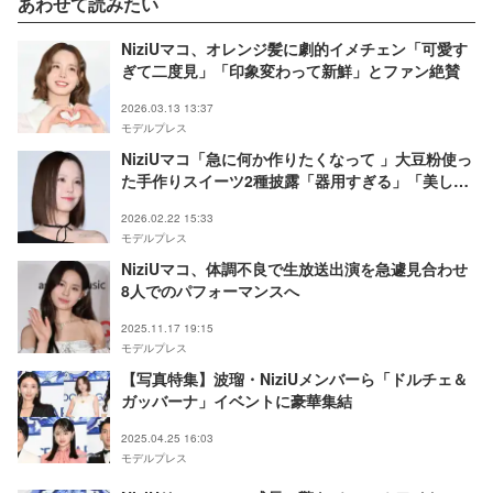
あわせて読みたい
NiziUマコ、オレンジ髪に劇的イメチェン「可愛す
ぎて二度見」「印象変わって新鮮」とファン絶賛
2026.03.13 13:37
モデルプレス
NiziUマコ「急に何か作りたくなって 」大豆粉使っ
た手作りスイーツ2種披露「器用すぎる」「美しい
焼き色」と反響
2026.02.22 15:33
モデルプレス
NiziUマコ、体調不良で生放送出演を急遽見合わせ
8人でのパフォーマンスへ
2025.11.17 19:15
モデルプレス
【写真特集】波瑠・NiziUメンバーら「ドルチェ＆
ガッバーナ」イベントに豪華集結
2025.04.25 16:03
モデルプレス