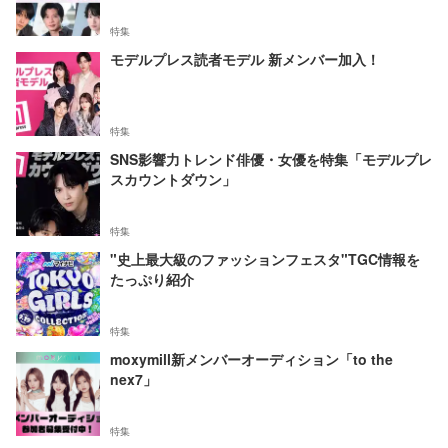
特集
モデルプレス読者モデル 新メンバー加入！
特集
SNS影響力トレンド俳優・女優を特集「モデルプレ
スカウントダウン」
特集
"史上最大級のファッションフェスタ"TGC情報を
たっぷり紹介
特集
moxymill新メンバーオーディション「to the
nex7」
特集