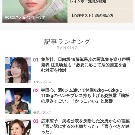
レインボー池田が結婚
【心理テスト】恋の深め方
朝活コスメ＆インナーケア
記事ランキング
RANKING
01
集英社、日向坂46藤嶌果歩の写真集を巡り声明
発表 注意喚起も「必要に応じて法的措置を含
む対応を検討」
モデルプレス
02
寺田心、週6ジム通いで体重62kg→82kgに
110kgのベンチプレス持ち上げる姿披露「胸板
の厚みすごい」「かっこいい」と反響
モデルプレス
03
広末涼子、病名公表を決断した次男からの言葉
「言い訳にするのも嫌だった」「言うべきか迷
った」