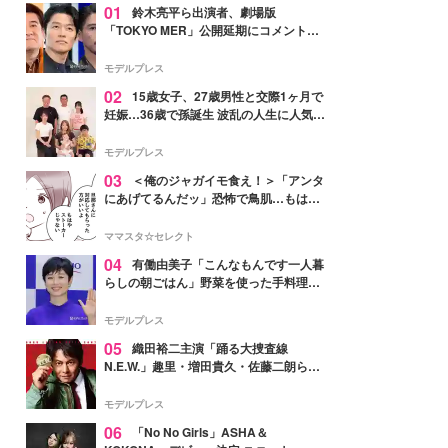
01
鈴木亮平ら出演者、劇場版
「TOKYO MER」公開延期にコメント
「現実のヒーローたちにチームMERから
最大の敬意とエールを」
モデルプレス
02
15歳女子、27歳男性と交際1ヶ月で
妊娠…36歳で孫誕生 波乱の人生に人気タ
レント思わずツッコミ「だいぶ危ねえ
よ！」
モデルプレス
03
＜俺のジャガイモ食え！＞「アンタ
にあげてるんだッ」恐怖で鳥肌…もはや
ストーカー？【第3話まんが】
ママスタ☆セレクト
04
有働由美子「こんなもんです一人暮
らしの朝ごはん」野菜を使った手料理公
開「作ってみたい」「ヘルシーで美味し
そう」と反響
モデルプレス
05
織田裕二主演「踊る大捜査線
N.E.W.」趣里・増田貴久・佐藤二朗ら新
メンバー紹介映像解禁 各キャラクター象
徴する“謎のキーワード”も
モデルプレス
06
「No No Girls」ASHA＆