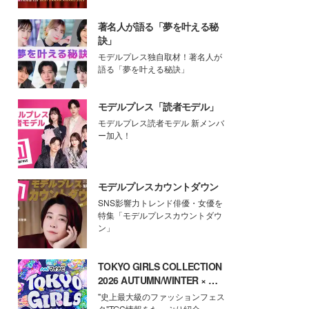
著名人が語る「夢を叶える秘
訣」
モデルプレス独自取材！著名人が
語る「夢を叶える秘訣」
モデルプレス「読者モデル」
モデルプレス読者モデル 新メンバ
ー加入！
モデルプレスカウントダウン
SNS影響力トレンド俳優・女優を
特集「モデルプレスカウントダウ
ン」
TOKYO GIRLS COLLECTION
2026 AUTUMN/WINTER × モ
デルプレス
"史上最大級のファッションフェス
タ"TGC情報をたっぷり紹介