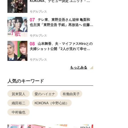
KOKONA、デビュー決定 ユニット・
TAKARAとしてセルフプロデュース楽曲
リリースへ
モデルプレス
07
テレ東、東野圭吾さん追悼 亀梨和
也主演「東野圭吾 手紙」再放送へ 佐藤隆
太・本田翼・中村倫也ら出演
モデルプレス
08
山本舞香、夫・マイファスHiroとの
夫婦ショット公開「2人が見れて幸せ」
「仲の良さが伝わってくる」と反響
モデルプレス
もっとみる
人気のキーワード
賀来賢人
愛のハイエナ
有働由美子
織田裕二
KOKONA（中野心結）
中村倫也