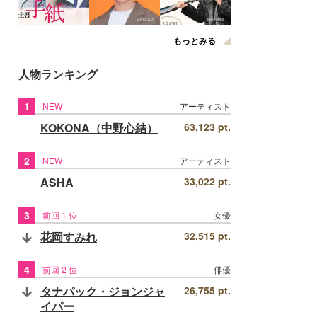
もっとみる
人物ランキング
1
NEW
アーティスト
KOKONA（中野心結）
63,123 pt.
2
NEW
アーティスト
ASHA
33,022 pt.
3
前回 1 位
女優
花岡すみれ
32,515 pt.
4
前回 2 位
俳優
タナパック・ジョンジャ
26,755 pt.
イパー