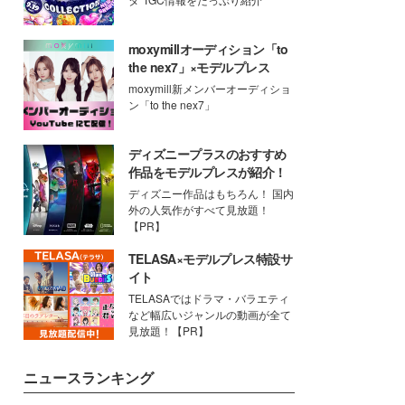
moxymillオーディション「to
the nex7」×モデルプレス
moxymill新メンバーオーディショ
ン「to the nex7」
ディズニープラスのおすすめ
作品をモデルプレスが紹介！
ディズニー作品はもちろん！ 国内
外の人気作がすべて見放題！
【PR】
TELASA×モデルプレス特設サ
イト
TELASAではドラマ・バラエティ
など幅広いジャンルの動画が全て
見放題！【PR】
ニュースランキング