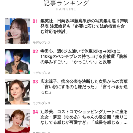
記事ランキング
RANKING
01
集英社、日向坂46藤嶌果歩の写真集を巡り声明
発表 注意喚起も「必要に応じて法的措置を含
む対応を検討」
モデルプレス
02
寺田心、週6ジム通いで体重62kg→82kgに
110kgのベンチプレス持ち上げる姿披露「胸板
の厚みすごい」「かっこいい」と反響
モデルプレス
03
広末涼子、病名公表を決断した次男からの言葉
「言い訳にするのも嫌だった」「言うべきか迷
った」
モデルプレス
04
辻希美、コストコでショッピングカートに座る
次女・夢空（ゆめあ）ちゃんの姿公開「乗りこ
なしてる感じが可愛すぎ」「成長を感じる」の
声