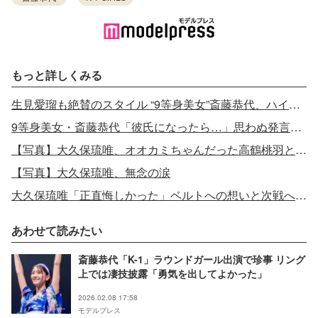
もっと詳しくみる
生見愛瑠も絶賛のスタイル “9等身美女”斎藤恭代、ハイスペックな経歴にも注目集まる
9等身美女・斎藤恭代「彼氏になったら…」思わぬ発言でハプニング勃発
【写真】大久保琉唯、オオカミちゃんだった高鶴桃羽との“お揃い投稿”に感動の声
【写真】大久保琉唯、無念の涙
大久保琉唯「正直悔しかった」ベルトへの想いと次戦への率直な思い 今後の意気込み語る
あわせて読みたい
斎藤恭代「K-1」ラウンドガール出演で珍事 リング
上では凄技披露「勇気を出してよかった」
2026.02.08 17:58
モデルプレス