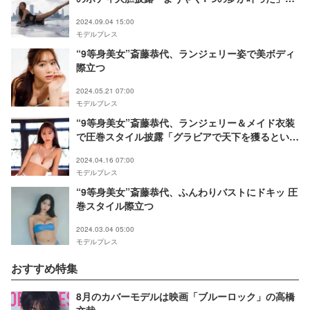
【いいんだよ？】
2024.09.04 15:00
モデルプレス
“9等身美女”斎藤恭代、ランジェリー姿で美ボディ
際立つ
2024.05.21 07:00
モデルプレス
“9等身美女”斎藤恭代、ランジェリー＆メイド衣装
で圧巻スタイル披露「グラビアで天下を獲るという
覚悟で活動している」
2024.04.16 07:00
モデルプレス
“9等身美女”斎藤恭代、ふんわりバストにドキッ 圧
巻スタイル際立つ
2024.03.04 05:00
モデルプレス
おすすめ特集
8月のカバーモデルは映画「ブルーロック」の高橋
文哉