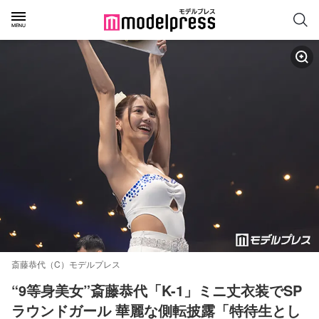
斎藤恭代（C）モデルプレス
“9等身美女”斎藤恭代「K-1」ミニ丈衣装でSP
ラウンドガール 華麗な側転披露「特待生とし