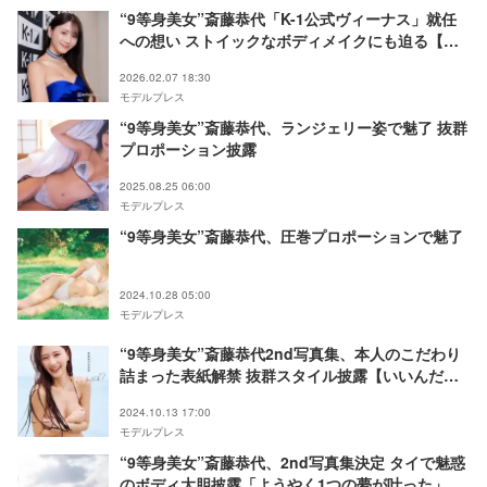
“9等身美女”斎藤恭代「K-1公式ヴィーナス」就任
への想い ストイックなボディメイクにも迫る【イ
ンタビュー】
2026.02.07 18:30
モデルプレス
“9等身美女”斎藤恭代、ランジェリー姿で魅了 抜群
プロポーション披露
2025.08.25 06:00
モデルプレス
“9等身美女”斎藤恭代、圧巻プロポーションで魅了
2024.10.28 05:00
モデルプレス
“9等身美女”斎藤恭代2nd写真集、本人のこだわり
詰まった表紙解禁 抜群スタイル披露【いいんだ
よ？】
2024.10.13 17:00
モデルプレス
“9等身美女”斎藤恭代、2nd写真集決定 タイで魅惑
のボディ大胆披露「ようやく1つの夢が叶った」