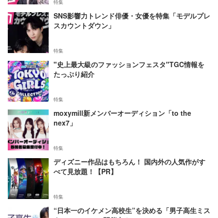
特集
SNS影響力トレンド俳優・女優を特集「モデルプレ
スカウントダウン」
特集
"史上最大級のファッションフェスタ"TGC情報を
たっぷり紹介
特集
moxymill新メンバーオーディション「to the
nex7」
特集
ディズニー作品はもちろん！ 国内外の人気作がす
べて見放題！【PR】
特集
“日本一のイケメン高校生”を決める「男子高生ミス