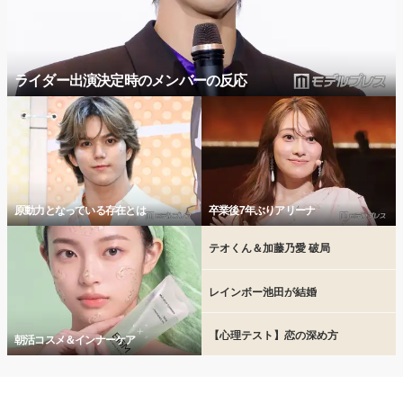
ライダー出演決定時のメンバーの反応
原動力となっている存在とは
卒業後7年ぶりアリーナ
テオくん＆加藤乃愛 破局
レインボー池田が結婚
【心理テスト】恋の深め方
朝活コスメ＆インナーケア