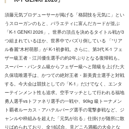
須藤元気プロデューサーが掲げる「格闘技を元気に」とい
うスローガンのもと、バラエティに富んだカードが並ぶ
「K-1 GENKI 2026」。世界の頂点を決めるタイトル戦が3
つ組まれているほか、世界中でバズり倒している 「“リア
ル春麗”⽊村萌那」が K-1初参戦。さらに、第3代 K-1 フェ
ザー級王者・江川優⽣選手の約2年ぶりとなる復帰戦も。
スーパー・バンタム級からフェザー級へと階級を上げた⼤
久保琉唯選手は、かつての絶対王者・新美貴⼠選手と対戦
する。今⼤会は競技としての「K-1」だけでなく、エンタ
ーテインメント性も追求。空⼿マッチとして⾏われる福地
勇⼈選手vsトファネリ選手の⼀戦や、90kg 級トーナメン
ト覇者ルーカス・アハテルバーグ選手の電撃参戦など、ジ
ャンルや枠組みを超えた「元気が出る」仕掛けが随所に散
りばめられており、全18試合、⾒どころ満載の⼤会とな