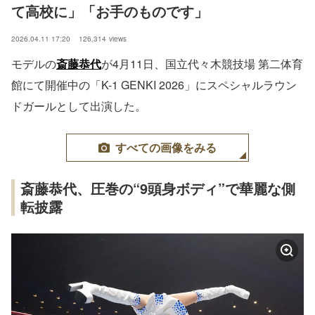
て高校に」「お手のものです」
2026.04.11 17:20
126,314
views
モデルの
斎藤恭代
が4月11日、国⽴代々⽊競技場 第⼆体育
館にて開催中の「K-1 GENKI 2026」にスペシャルラウン
ドガールとして出演した。
すべての画像をみる
斎藤恭代、圧巻の“9頭身ボディ”で華麗な側
転披露