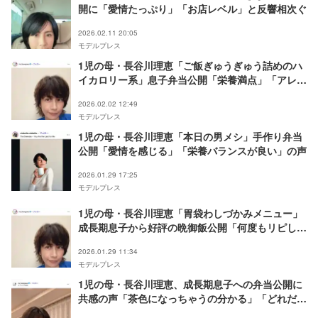
開に「愛情たっぷり」「お店レベル」と反響相次ぐ
2026.02.11 20:05
モデルプレス
1児の母・長谷川理恵「ご飯ぎゅうぎゅう詰めのハ
イカロリー系」息子弁当公開「栄養満点」「アレン
ジも流石」の声
2026.02.02 12:49
モデルプレス
1児の母・長谷川理恵「本日の男メシ」手作り弁当
公開「愛情を感じる」「栄養バランスが良い」の声
2026.01.29 17:25
モデルプレス
1児の母・長谷川理恵「胃袋わしづかみメニュー」
成長期息子から好評の晩御飯公開「何度もリピして
ます」
2026.01.29 11:34
モデルプレス
1児の母・長谷川理恵、成長期息子への弁当公開に
共感の声「茶色になっちゃうの分かる」「どれだけ
食べても足りないよね」