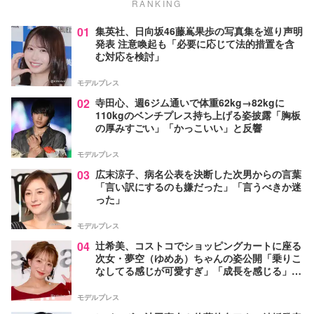
RANKING
01
集英社、日向坂46藤嶌果歩の写真集を巡り声明
発表 注意喚起も「必要に応じて法的措置を含
む対応を検討」
モデルプレス
02
寺田心、週6ジム通いで体重62kg→82kgに
110kgのベンチプレス持ち上げる姿披露「胸板
の厚みすごい」「かっこいい」と反響
モデルプレス
03
広末涼子、病名公表を決断した次男からの言葉
「言い訳にするのも嫌だった」「言うべきか迷
った」
モデルプレス
04
辻希美、コストコでショッピングカートに座る
次女・夢空（ゆめあ）ちゃんの姿公開「乗りこ
なしてる感じが可愛すぎ」「成長を感じる」の
声
モデルプレス