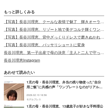
もっと詳しくみる
【写真】長谷川理恵、クールな表情で魅了 輝きオーラ放つ
【写真】長谷川理恵、リゾート地で美デコルテ輝くワンピース姿
【写真】長谷川理恵、背中ざっくりドレスで磨きぬかれたボディ披露
【写真】長谷川理恵、バッサリショートに変身
長谷川理恵、第一子出産で母の決意「主人と二人で守っていきます」
長谷川理恵Instagram
あわせて読みたい
1児の母・長谷川理恵、弁当の残り物使った“自分
用ご飯”に共感の声「ワンプレートなのがリアル」
「ママあるある」
2026.02.13 16:56
モデルプレス
1児の母・長谷川理恵、13歳息子が好きな手料理公