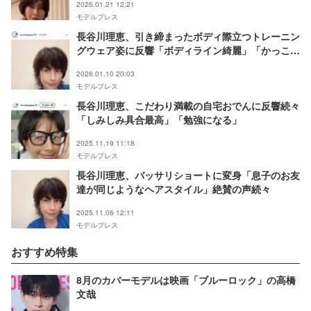
2026.01.21 12:21
モデルプレス
長谷川理恵、引き締まったボディ際立つトレーニン
グウェア姿に反響「ボディライン綺麗」「かっこい
い」
2026.01.10 20:03
モデルプレス
長谷川理恵、こだわり満載の自宅おでんに反響続々
「しみしみ具合最高」「勉強になる」
2025.11.19 11:18
モデルプレス
長谷川理恵、バッサリショートに変身「息子のお友
達が同じようなヘアスタイル」絶賛の声続々
2025.11.06 12:11
モデルプレス
おすすめ特集
8月のカバーモデルは映画「ブルーロック」の高橋
文哉