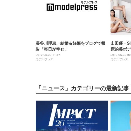
長谷川理恵、結婚＆妊娠をブログで報
山田優・S
告「毎日が幸せ」
康的美ボデ
賛同
2012.05.30 11:17
2012.05.22 00
モデルプレス
モデルプレス
「ニュース」カテゴリーの最新記事