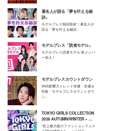
著名人が語る「夢を叶える秘
訣」
モデルプレス独自取材！著名人が
語る「夢を叶える秘訣」
モデルプレス「読者モデル」
モデルプレス読者モデル 新メンバ
ー加入！
モデルプレスカウントダウン
SNS影響力トレンド俳優・女優を
特集「モデルプレスカウントダウ
ン」
TOKYO GIRLS COLLECTION
2026 AUTUMN/WINTER × モ
デルプレス
"史上最大級のファッションフェス
タ"TGC情報をたっぷり紹介