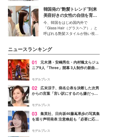
得る、株式会社オサレカンパニー
韓国発の“艶髪トレンド”到来
取締役兼クリエイティブディレク
ター・茅野しのぶ。一人ひとりの
美容好きの女性の自信を育む
個性に寄り添い、魅力を引き出す
「ヘアケア事情」って？
今、韓国をはじめ国内外で
衣装作りは、多くの女性たちに勇
「Glass Hair（グラスヘア）」と
気と自信を与え続けている。
呼ばれる艶髪スタイルが熱い視線
を集めています。メイクやファッ
ションの完成度を高めるベースと
ニュースランキング
して、“髪そのものの美しさ”に改
めて注目する人が増えている様
子。今回は、そんな憧れの艶やか
01
元木湧・安嶋秀生・内村颯太らジュ
な髪を日常で叶える、美容好きの
ニア9人「Three」開幕 3人制作の新曲＆
女性たちのヘアケア事情を紹介し
手描きセットに込めた想い「もっと前に
ます。
進んで夢を掴みたい」【ゲネプロレポ】
モデルプレス
02
広末涼子、病名公表を決断した次男
からの言葉「言い訳にするのも嫌だっ
た」「言うべきか迷った」
モデルプレス
03
集英社、日向坂46藤嶌果歩の写真集
を巡り声明発表 注意喚起も「必要に応じ
て法的措置を含む対応を検討」
モデルプレス