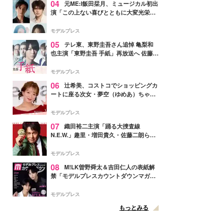
04
元ME:I飯田栞月、ミュージカル初出
演「この上ない喜びとともに大変光栄」
4年ぶり上演「ファントム」城田優らキ
ャスト発表
モデルプレス
05
テレ東、東野圭吾さん追悼 亀梨和
也主演「東野圭吾 手紙」再放送へ 佐藤隆
太・本田翼・中村倫也ら出演
モデルプレス
06
辻希美、コストコでショッピングカ
ートに座る次女・夢空（ゆめあ）ちゃん
の姿公開「乗りこなしてる感じが可愛す
ぎ」「成長を感じる」の声
モデルプレス
07
織田裕二主演「踊る大捜査線
N.E.W.」趣里・増田貴久・佐藤二朗ら新
メンバー紹介映像解禁 各キャラクター象
徴する“謎のキーワード”も
モデルプレス
08
M!LK曽野舜太＆吉田仁人の表紙解
禁「モデルプレスカウントダウンマガジ
ン」巻頭に登場
モデルプレス
もっとみる