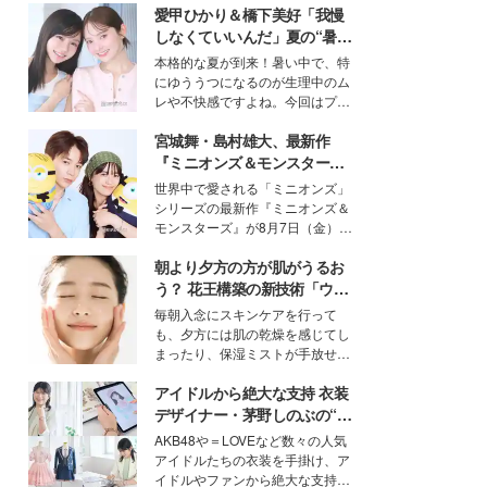
愛甲ひかり＆橋下美好「我慢
しなくていいんだ」夏の“暑さ
対策”の新しい選択肢とは？
本格的な夏が到来！暑い中で、特
にゆううつになるのが生理中のム
レや不快感ですよね。今回はプラ
イベートでも仲良しで旅行好きな
宮城舞・島村雄大、最新作
モデル・愛甲ひかりさんと橋下美
好さんを迎えて本音で女子会トー
『ミニオンズ＆モンスター
ク。猛暑のお出かけを快適に過ご
ズ』の魅力熱弁 ハチャメチャ
世界中で愛される「ミニオンズ」
すヒントや、2人が感動した夏の
だけじゃない“友情と絆”に感
シリーズの最新作『ミニオンズ＆
生理の新常識にも迫りました。
動
モンスターズ』が8月7日（金）に
公開。モデルプレスでは、“大のミ
朝より夕方の方が肌がうるお
ニオン好き”という共通点を持つモ
デルの宮城舞と島村雄大の特別対
う？ 花王構築の新技術「ウォ
談をお届け！それぞれの視点か
ーターキャプチャリングスキ
毎朝入念にスキンケアを行って
ら、今作ならではの魅力や予想外
ン（捕水肌）」がスキンケア
も、夕方には肌の乾燥を感じてし
の感動をもたらす奥深いストーリ
の常識を変える予感
まったり、保湿ミストが手放せな
ーについて熱く語り合ってもらっ
いという読者も多いのでは？そん
た。
アイドルから絶大な支持 衣装
な美容の常識を大きく変える可能
性を秘めた、革新的な「Water
デザイナー・茅野しのぶの“可
Capturing Skin（ウォーターキャ
愛い”を作る美学＜「シチズン
AKB48や＝LOVEなど数々の人気
プチャリングスキン：捕水肌）」
クロスシー」インタビュー＞
アイドルたちの衣装を手掛け、ア
技術を、花王が構築した。
イドルやファンから絶大な支持を