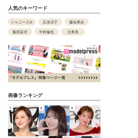
人気のキーワード
ジャニーズJr.
広末涼子
藤嶌果歩
飯田栞月
中村倫也
辻希美
画像ランキング
1
2
3