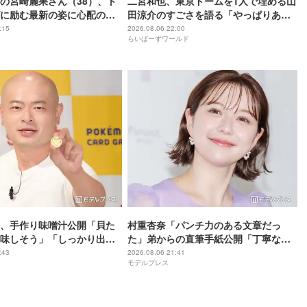
の宮崎麗果さん（38）、ト
二宮和也、東京ドームを1人で埋める山
に励む最新の姿に心配の声
田涼介のすごさを語る「やっぱりあい
」「なんだか痛々しい…」
つはエース」
:15
2026.08.06 22:00
らいばーずワールド
、手作り味噌汁公開「貝た
村重杏奈「パンチ力のある文章だっ
味しそう」「しっかり出汁
た」弟からの直筆手紙公開「丁寧な
」の声
字」「読みやすい」と反響
:43
2026.08.06 21:41
モデルプレス