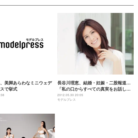
、美脚あらわなミニウェデ
長谷川理恵、結婚・妊娠・二股報道…
スで挙式
「私の口からすべての真実をお話しし
ます」
:38
2012.05.30 20:05
モデルプレス