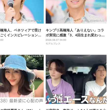
橋海人、ベネツィアで受け
キンプリ高橋海人「ありえない」コラ
ごくインスピレーション溢
ボ実現に感激「3、4回生まれ変わって
もできない」
:00
2026.08.07 04:00
モデルプレス