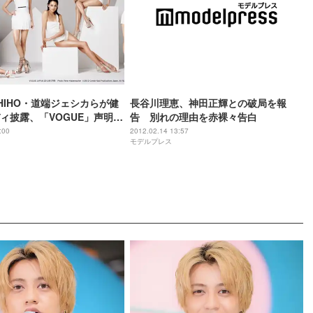
HIHO・道端ジェシカらが健
長谷川理恵、神田正輝との破局を報
ィ披露、「VOGUE」声明に
告 別れの理由を赤裸々告白
:00
2012.02.14 13:57
モデルプレス