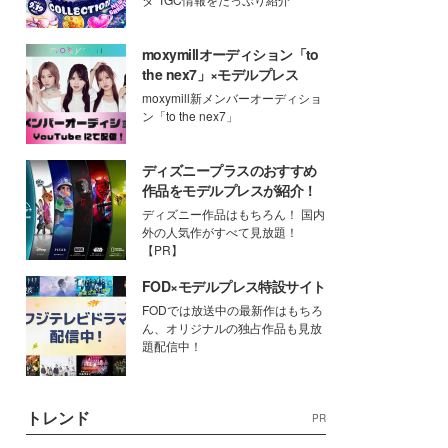
moxymillオーディション「to
the nex7」×モデルプレス
moxymill新メンバーオーディショ
ン「to the nex7」
ディズニープラスのおすすめ
作品をモデルプレスが紹介！
ディズニー作品はもちろん！ 国内
外の人気作がすべて見放題！
【PR】
FOD×モデルプレス特設サイト
FODでは放送中の最新作はもちろ
ん、オリジナルの独占作品も見放
題配信中！
トレンド
PR