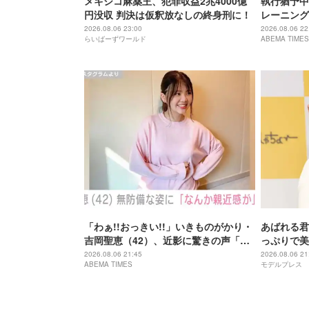
メキシコ麻薬王、犯罪収益2兆4000億
執行猶予中
円没収 判決は仮釈放なしの終身刑に！
レーニング
「痩せ過ぎ
2026.08.06 23:00
2026.08.06 22
らいばーずワールド
ABEMA TIMES
「わぁ!!おっきい!!」いきものがかり・
あばれる君
吉岡聖恵（42）、近影に驚きの声「な
っぷりで美
にこれ…大好き」「なんか親近感が」
が出てそう
2026.08.06 21:45
2026.08.06 21
ABEMA TIMES
モデルプレス