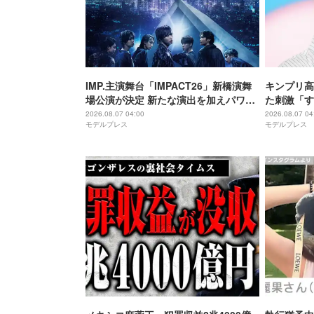
IMP.主演舞台「IMPACT26」新橋演舞
キンプリ高
場公演が決定 新たな演出を加えパワー
た刺激「す
アップ
れる街」
2026.08.07 04:00
2026.08.07 04
モデルプレス
モデルプレス