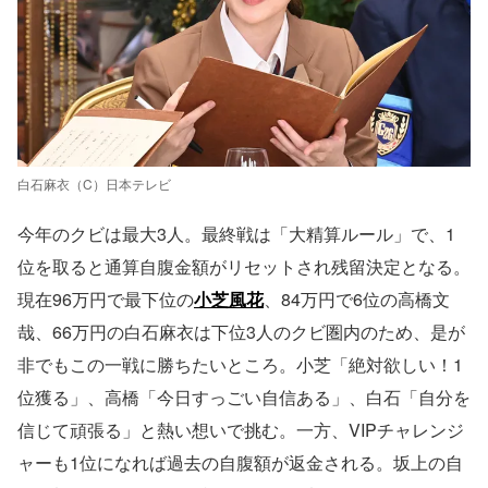
白石麻衣（C）日本テレビ
今年のクビは最大3人。最終戦は「大精算ルール」で、1
位を取ると通算自腹金額がリセットされ残留決定となる。
現在96万円で最下位の
小芝風花
、84万円で6位の高橋文
哉、66万円の白石麻衣は下位3人のクビ圏内のため、是が
非でもこの一戦に勝ちたいところ。小芝「絶対欲しい！1
位獲る」、高橋「今日すっごい自信ある」、白石「自分を
信じて頑張る」と熱い想いで挑む。一方、VIPチャレンジ
ャーも1位になれば過去の自腹額が返金される。坂上の自