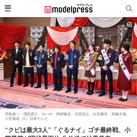
羽鳥慎一、増田貴久、せいや、岡村隆史、矢部浩之、白石麻衣、高橋文哉、
小芝風花（C）日本テレビ
“クビは最大3人”「ぐるナイ」ゴチ最終戦、小