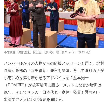
小芝風花、矢部浩之、坂上忍、せいや、増田貴久（C）日本テレビ
メンバーゆかりの人物からの応援メッセージも届く。北村
匠海が高橋の「ゴチ得意」発言を暴露。そして倉科カナが
小芝に心を落ち着かせるアドバイスを？堂本光一
（DOMOTO）が後輩増田に贈るコメントになぜか増田は
絶句。そしてサッカー日本代表・森保一監督も緊急VTR
出演でアノ人に叱咤激励を届ける。