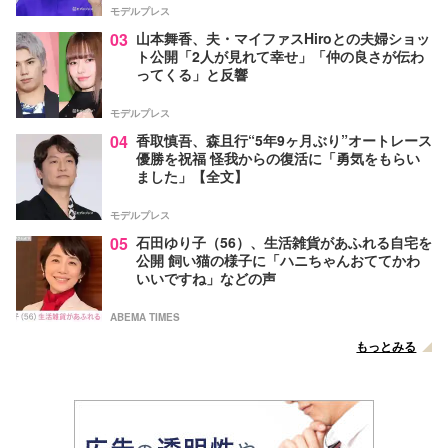
モデルプレス
03
山本舞香、夫・マイファスHiroとの夫婦ショッ
ト公開「2人が見れて幸せ」「仲の良さが伝わ
ってくる」と反響
モデルプレス
04
香取慎吾、森且行“5年9ヶ月ぶり”オートレース
優勝を祝福 怪我からの復活に「勇気をもらい
ました」【全文】
モデルプレス
05
石田ゆり子（56）、生活雑貨があふれる自宅を
公開 飼い猫の様子に「ハニちゃんおててかわ
いいですね」などの声
ABEMA TIMES
もっとみる