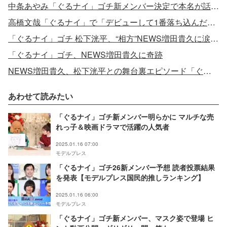
中条あやみ「ぐるナイ」ゴチ新メンバー決定で本名が話題に
高橋文哉「ぐるナイ」で「デビューして1番落ち込んだ」理由
「ぐるナイ」ゴチ 松下洸平、“相方”NEWS増田貴久に涙で別れ
「ぐるナイ」ゴチ、NEWS増田貴久に奇跡
NEWS増田貴久、松下洸平との舞台裏エピソード「ぐるナイ」エール届く
あわせて読みたい
「ぐるナイ」ゴチ新メンバー明らかに マルチな売
れっ子＆映画ドラマで活躍の人気者
2025.01.16 07:00
モデルプレス
「ぐるナイ」ゴチ26新メンバー予想 読者投票結果
を発表【モデルプレス国民的推しランキング】
2025.01.16 06:00
モデルプレス
「ぐるナイ」ゴチ新メンバー、マスク姿で登場 ヒ