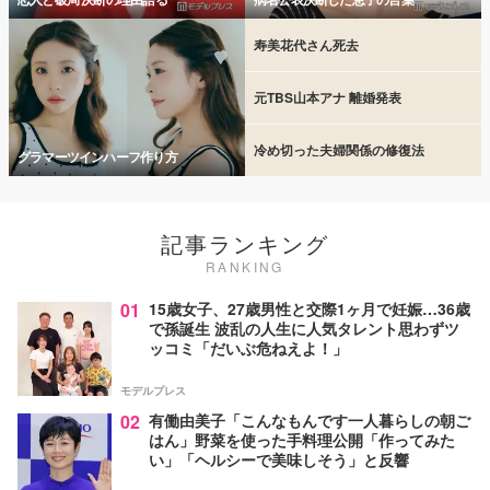
寿美花代さん死去
元TBS山本アナ 離婚発表
冷め切った夫婦関係の修復法
グラマーツインハーフ作り方
記事ランキング
RANKING
01
15歳女子、27歳男性と交際1ヶ月で妊娠…36歳
で孫誕生 波乱の人生に人気タレント思わずツ
ッコミ「だいぶ危ねえよ！」
モデルプレス
02
有働由美子「こんなもんです一人暮らしの朝ご
はん」野菜を使った手料理公開「作ってみた
い」「ヘルシーで美味しそう」と反響