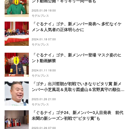
ント動画公開・ギリギリ一問一答も
2025.01.09 19:00
モデルプレス
「ぐるナイ」ゴチ、新メンバー発表へ 多忙なイケ
メン＆人気者の正体明らかに
2024.01.18 07:00
モデルプレス
「ぐるナイ」ゴチ、新メンバー登場 マスク姿のヒ
ント動画解禁
2024.01.11 19:00
モデルプレス
「ゴチ」出川哲朗が初戦でいきなりピタリ賞 新メ
ンバー小芝風花＆見取り図盛山＆宮野真守の順位
は？
2023.01.26 21:00
モデルプレス
「ぐるナイ」ゴチ24、新メンバー3人目発表 前代
未聞の新シーズン初戦で“ピタリ賞”も
2023.01.26 07:00