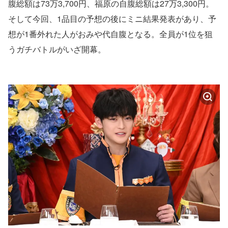
腹総額は73万3,700円、福原の自腹総額は27万3,300円。
そして今回、1品目の予想の後にミニ結果発表があり、予
想が1番外れた人がおみや代自腹となる。全員が1位を狙
うガチバトルがいざ開幕。