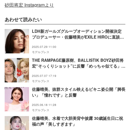
砂田将宏 Instagramより
あわせて読みたい
LDH新ガールズグループオーディション開催決定
プロデューサー・佐藤晴美がEXILE HIROに直談判
【ガルバト -GIRLS BATTLE AUDITION-】
2025.07.29 11:00
モデルプレス
THE RAMPAGE藤原樹、BALLISTIK BOYZ砂田将
宏“そっくりショット”に反響「めっちゃ似てる」
「兄弟で通じそう」
2025.07.07 17:19
モデルプレス
佐藤晴美、抜群スタイル映えるビキニ姿公開「脚長
い」「憧れです」と反響
2025.06.18 11:28
モデルプレス
佐藤晴美、水着で大胆美背中披露 30歳誕生日に祝
福の声「美しすぎます」