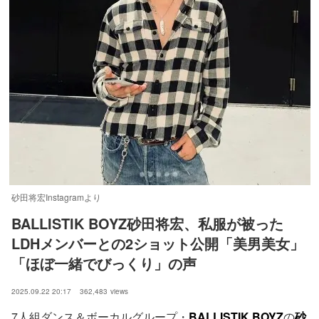
砂田将宏Instagramより
BALLISTIK BOYZ砂田将宏、私服が被った
LDHメンバーとの2ショット公開「美男美女」
「ほぼ一緒でびっくり」の声
2025.09.22 20:17
362,483
views
7人組ダンス＆ボーカルグループ・
BALLISTIK BOYZ
の
砂