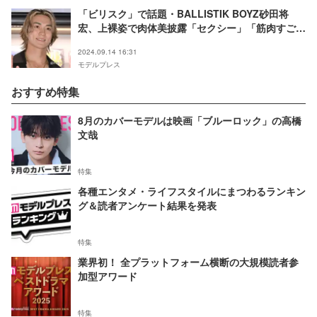
「ビリスク」で話題・BALLISTIK BOYZ砂田将
宏、上裸姿で肉体美披露「セクシー」「筋肉すご
い」の声
2024.09.14 16:31
モデルプレス
おすすめ特集
8月のカバーモデルは映画「ブルーロック」の高橋
文哉
特集
各種エンタメ・ライフスタイルにまつわるランキン
グ＆読者アンケート結果を発表
特集
業界初！ 全プラットフォーム横断の大規模読者参
加型アワード
特集