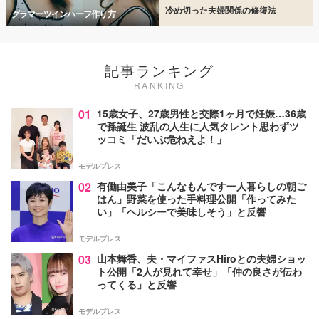
冷め切った夫婦関係の修復法
グラマーツインハーフ作り方
記事ランキング
RANKING
01
15歳女子、27歳男性と交際1ヶ月で妊娠…36歳
で孫誕生 波乱の人生に人気タレント思わずツ
ッコミ「だいぶ危ねえよ！」
モデルプレス
02
有働由美子「こんなもんです一人暮らしの朝ご
はん」野菜を使った手料理公開「作ってみた
い」「ヘルシーで美味しそう」と反響
モデルプレス
03
山本舞香、夫・マイファスHiroとの夫婦ショッ
ト公開「2人が見れて幸せ」「仲の良さが伝わ
ってくる」と反響
モデルプレス