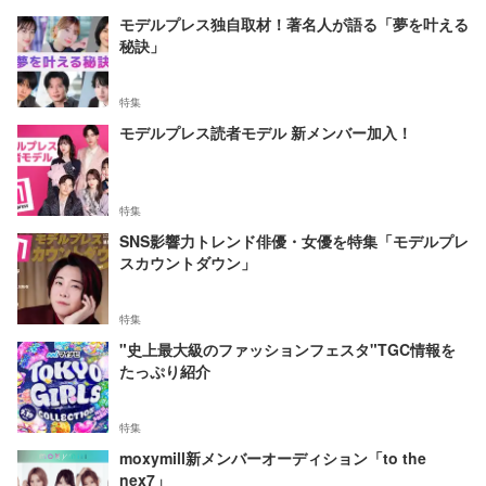
モデルプレス独自取材！著名人が語る「夢を叶える
秘訣」
特集
モデルプレス読者モデル 新メンバー加入！
特集
SNS影響力トレンド俳優・女優を特集「モデルプレ
スカウントダウン」
特集
"史上最大級のファッションフェスタ"TGC情報を
たっぷり紹介
特集
moxymill新メンバーオーディション「to the
nex7」