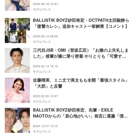
2025.06.16 10:47
モデルプレス
BALLISTIK BOYZ砂田将宏・OCTPATH太田駿静ら
「復讐カレシ」追加キャスト一挙解禁【コメント】
2025.02.14 08:00
モデルプレス
三代目JSB・OMI（登坂広臣）「お膝の上失礼しま
した」後輩が膝に乗り密着 やりとりも「可愛すぎ
る」「包容力抜群」と話題
2025.02.13 16:10
モデルプレス
佐藤晴美、ミニ丈で美太もも全開「最強スタイル」
「大胆」と反響
2025.02.05 13:37
モデルプレス
BALLISTIK BOYZ砂田将宏、先輩・EXILE
NAOTOからの「居心地がいい」発言に葛藤「僕は
全然…」
2024.12.07 13:10
モデルプレス