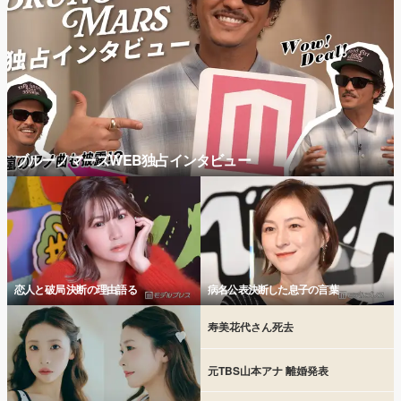
ブルーノマーズWEB独占インタビュー
恋人と破局 決断の理由語る
病名公表決断した息子の言葉
寿美花代さん死去
元TBS山本アナ 離婚発表