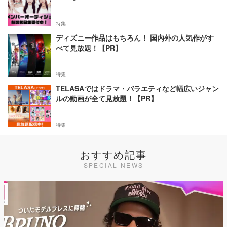
特集
ディズニー作品はもちろん！ 国内外の人気作がす
べて見放題！【PR】
特集
TELASAではドラマ・バラエティなど幅広いジャン
ルの動画が全て見放題！【PR】
特集
おすすめ記事
SPECIAL NEWS