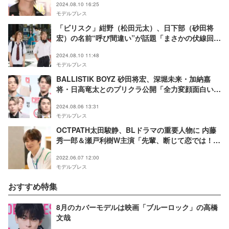
2024.08.10 16:25
モデルプレス
「ビリスク」紺野（松田元太）、日下部（砂田将
宏）の名前“呼び間違い”が話題「まさかの伏線回
収」「狙った？」
2024.08.10 11:48
モデルプレス
BALLISTIK BOYZ 砂田将宏、深堀未来・加納嘉
将・日高竜太とのプリクラ公開「全力変顔面白い」
「完全にギャル」と反響
2024.08.06 13:31
モデルプレス
OCTPATH太田駿静、BLドラマの重要人物に 内藤
秀一郎＆瀬戸利樹W主演「先輩、断じて恋では！」
出演決定
2022.06.07 12:00
モデルプレス
おすすめ特集
8月のカバーモデルは映画「ブルーロック」の高橋
文哉