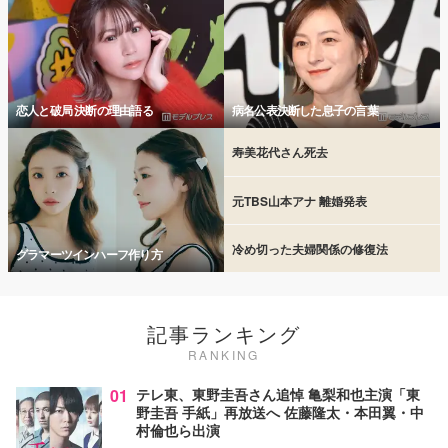
恋人と破局 決断の理由語る
病名公表決断した息子の言葉
寿美花代さん死去
元TBS山本アナ 離婚発表
冷め切った夫婦関係の修復法
グラマーツインハーフ作り方
記事ランキング
RANKING
01
テレ東、東野圭吾さん追悼 亀梨和也主演「東
野圭吾 手紙」再放送へ 佐藤隆太・本田翼・中
村倫也ら出演