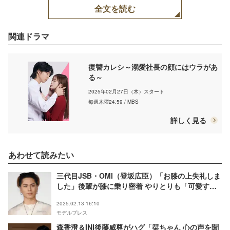
委員会・MBS
全文を読む
関連ドラマ
復讐カレシ～溺愛社長の顔にはウラがあ
る～
2025年02月27日（木）スタート
毎週木曜24:59 / MBS
詳しく見る
あわせて読みたい
三代目JSB・OMI（登坂広臣）「お膝の上失礼しま
した」後輩が膝に乗り密着 やりとりも「可愛すぎ
る」「包容力抜群」と話題
2025.02.13 16:10
モデルプレス
森香澄＆INI後藤威尊がハグ「栞ちゃん 心の声を聞