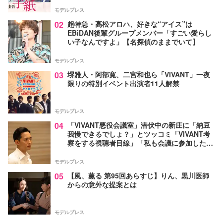
モデルプレス
02
超特急・高松アロハ、好きな“アイス”は
EBiDAN後輩グループメンバー「すごい愛らし
い子なんですよ」【名探偵のままでいて】
モデルプレス
03
堺雅人・阿部寛、二宮和也ら「VIVANT」一夜
限りの特別イベント出演者11人解禁
モデルプレス
04
「VIVANT悪役会議室」潜伏中の新庄に「納豆
我慢できるでしょ？」とツッコミ「VIVANT考
察をする視聴者目線」「私も会議に参加した
い」と話題【ネタバレあり】
モデルプレス
05
【風、薫る 第95回あらすじ】りん、黒川医師
からの意外な提案とは
モデルプレス