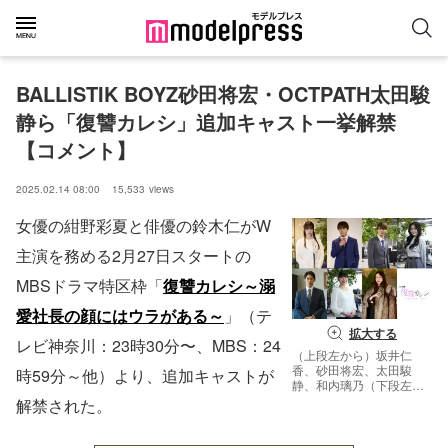
BALLISTIK BOYZ砂田将宏・OCTPATH太田駿
静ら「復讐カレシ」追加キャスト一挙解禁
【コメント】
2025.02.14 08:00
15,533
views
女優の紺野彩夏と俳優の鈴木仁がW
主演を務める2月27日スタートの
MBSドラマ特区枠「
復讐カレシ～溺
愛社長の顔にはウラがある～
」（テ
拡大する
レビ神奈川：23時30分〜、MBS：24
（上段左から）坂井仁
香、砂田将宏、太田駿
時59分～他）より、追加キャストが
静、和内璃乃（下段左か
ら）近藤頌利、冨手麻
解禁された。
妙、遊井亮子（C）「復
讐カレシ～溺愛社長の顔
にはウラがある～」製作