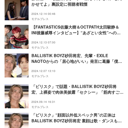
かせてよ」裏設定に視聴者戦慄
2024.12.14 00:46
モデルプレス
【FANTASTICS佐藤大樹＆OCTPATH太田駿静＆
INI後藤威尊インタビュー】“あざとい女性”への印
象に満場一致 アーティスト同士ならではの新情報
2024.12.13 07:00
も飛び出す「初めて言ったかも」
モデルプレス
BALLISTIK BOYZ砂田将宏、先輩・EXILE
NAOTOからの「居心地がいい」発言に葛藤「僕は
全然…」
2024.12.07 13:10
モデルプレス
「ビリスク」で話題・BALLISTIK BOYZ砂田将
宏、上裸姿で肉体美披露「セクシー」「筋肉すご
い」の声
2024.09.14 16:31
モデルプレス
「ビリスク」“顔面以外低スペック男”の正体は
BALLISTIK BOYZ砂田将宏 素顔は歌・ダンスもこ
なす高スペックアーティスト【プロフィール】