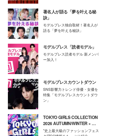
著名人が語る「夢を叶える秘
訣」
モデルプレス独自取材！著名人が
語る「夢を叶える秘訣」
モデルプレス「読者モデル」
モデルプレス読者モデル 新メンバ
ー加入！
モデルプレスカウントダウン
SNS影響力トレンド俳優・女優を
特集「モデルプレスカウントダウ
ン」
TOKYO GIRLS COLLECTION
2026 AUTUMN/WINTER × モ
デルプレス
"史上最大級のファッションフェス
タ"TGC情報をたっぷり紹介