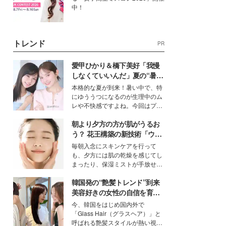
中！
トレンド
PR
愛甲ひかり＆橋下美好「我慢
しなくていいんだ」夏の“暑さ
対策”の新しい選択肢とは？
本格的な夏が到来！暑い中で、特
にゆううつになるのが生理中のム
レや不快感ですよね。今回はプラ
イベートでも仲良しで旅行好きな
朝より夕方の方が肌がうるお
モデル・愛甲ひかりさんと橋下美
好さんを迎えて本音で女子会トー
う？ 花王構築の新技術「ウォ
ク。猛暑のお出かけを快適に過ご
ーターキャプチャリングスキ
毎朝入念にスキンケアを行って
すヒントや、2人が感動した夏の
ン（捕水肌）」がスキンケア
も、夕方には肌の乾燥を感じてし
生理の新常識にも迫りました。
の常識を変える予感
まったり、保湿ミストが手放せな
いという読者も多いのでは？そん
韓国発の“艶髪トレンド”到来
な美容の常識を大きく変える可能
性を秘めた、革新的な「Water
美容好きの女性の自信を育む
Capturing Skin（ウォーターキャ
「ヘアケア事情」って？
今、韓国をはじめ国内外で
プチャリングスキン：捕水肌）」
「Glass Hair（グラスヘア）」と
技術を、花王が構築した。
呼ばれる艶髪スタイルが熱い視線