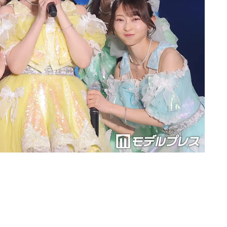
Loaded
:
87.03%