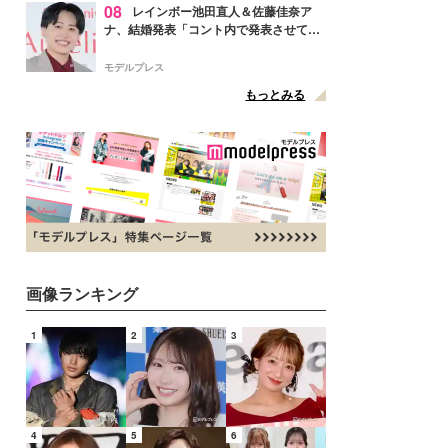
08
レインボー池田直人＆佐藤佳奈ア
ナ、結婚発表「コント内で発表させてい
ただきました」読売テレビ退社は生活拠
点変更のため
モデルプレス
もっとみる
画像ランキング
1
2
3
4
5
6