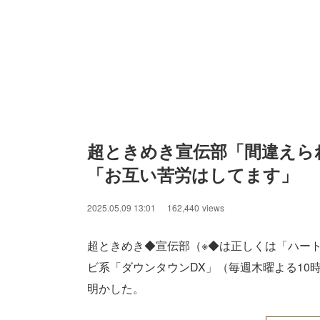
超ときめき宣伝部「間違えら
「お互い苦労はしてます」
2025.05.09 13:01
162,440
views
超ときめき◆宣伝部（※◆は正しくは「ハー
ビ系「ダウンタウンDX」（毎週木曜よる10
明かした。