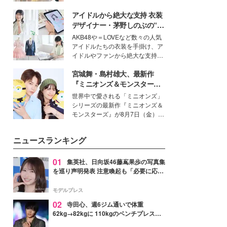
を集めています。メイクやファッ
アイドルから絶大な支持 衣装
ションの完成度を高めるベースと
して、“髪そのものの美しさ”に改
デザイナー・茅野しのぶの“可
めて注目する人が増えている様
愛い”を作る美学＜「シチズン
AKB48や＝LOVEなど数々の人気
子。今回は、そんな憧れの艶やか
クロスシー」インタビュー＞
アイドルたちの衣装を手掛け、ア
な髪を日常で叶える、美容好きの
イドルやファンから絶大な支持を
女性たちのヘアケア事情を紹介し
得る、株式会社オサレカンパニー
ます。
宮城舞・島村雄大、最新作
取締役兼クリエイティブディレク
ター・茅野しのぶ。一人ひとりの
『ミニオンズ＆モンスター
個性に寄り添い、魅力を引き出す
ズ』の魅力熱弁 ハチャメチャ
世界中で愛される「ミニオンズ」
衣装作りは、多くの女性たちに勇
だけじゃない“友情と絆”に感
シリーズの最新作『ミニオンズ＆
気と自信を与え続けている。
動
モンスターズ』が8月7日（金）に
公開。モデルプレスでは、“大のミ
ニオン好き”という共通点を持つモ
ニュースランキング
デルの宮城舞と島村雄大の特別対
談をお届け！それぞれの視点か
ら、今作ならではの魅力や予想外
01
集英社、日向坂46藤嶌果歩の写真集
の感動をもたらす奥深いストーリ
を巡り声明発表 注意喚起も「必要に応じ
ーについて熱く語り合ってもらっ
て法的措置を含む対応を検討」
た。
モデルプレス
02
寺田心、週6ジム通いで体重
62kg→82kgに 110kgのベンチプレス持
ち上げる姿披露「胸板の厚みすごい」