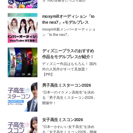
moxymillオーディション「to
the nex7」×モデルプレス
moxymill新メンバーオーディショ
ン「to the nex7」
ディズニープラスのおすすめ
作品をモデルプレスが紹介！
ディズニー作品はもちろん！ 国内
外の人気作がすべて見放題！
【PR】
男子高生ミスターコン2026
“日本一のイケメン高校生”を決め
る「男子高生ミスターコン2026」
開催中！
女子高生ミスコン2026
“日本一かわいい女子高生”を決め
る「女子高生ミスコン2026」開催