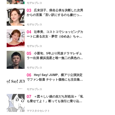
「かっこいい」と反響
モデルプレス
03
広末涼子、病名公表を決断した次男
からの言葉「言い訳にするのも嫌だっ
た」「言うべきか迷った」
モデルプレス
04
辻希美、コストコでショッピングカ
ートに座る次女・夢空（ゆめあ）ちゃん
の姿公開「乗りこなしてる感じが可愛す
ぎ」「成長を感じる」の声
モデルプレス
05
小栗旬、5年ぶり民放ドラマレギュ
ラー出演 横浜流星と唯一無二の異色のバ
ディで初共演【LOST10】
モデルプレス
06
Hey! Say! JUMP、横アリ公演決定
でファン歓喜 チケット価格にも注目集ま
る「激アツ」「平成に戻ったみたい」
モデルプレス
07
＜図々しい娘の友だち対処法＞「私
も乗せてよ！」断っても強引に乗り込ん
でくる友だち【第1話まんが】
ママスタ☆セレクト