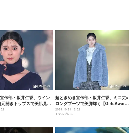
宣伝部・坂井仁香、ウイン
超ときめき宣伝部・坂井仁香、ミニ丈×
胸元開きトップスで美肌見せ
ロングブーツで美脚輝く【GirlsAward
25S/S】
2024AW】
:52
2024.10.21 12:52
モデルプレス