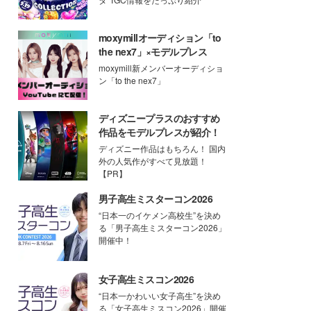
moxymillオーディション「to
the nex7」×モデルプレス
moxymill新メンバーオーディショ
ン「to the nex7」
ディズニープラスのおすすめ
作品をモデルプレスが紹介！
ディズニー作品はもちろん！ 国内
外の人気作がすべて見放題！
【PR】
男子高生ミスターコン2026
“日本一のイケメン高校生”を決め
る「男子高生ミスターコン2026」
開催中！
女子高生ミスコン2026
“日本一かわいい女子高生”を決め
る「女子高生ミスコン2026」開催