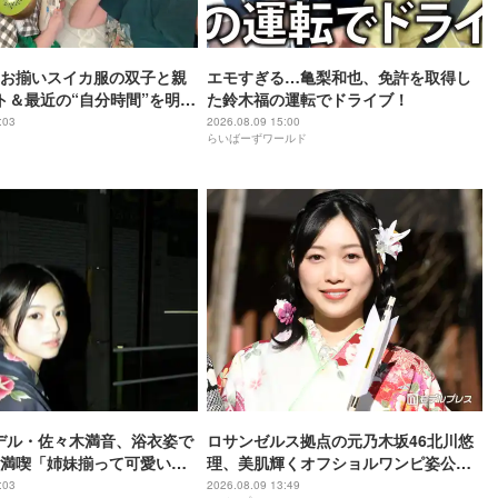
お揃いスイカ服の双子と親
エモすぎる…亀梨和也、免許を取得し
ト＆最近の“自分時間”を明か
た鈴木福の運転でドライブ！
:03
2026.08.09 15:00
らいばーずワールド
モデル・佐々木満音、浴衣姿で
ロサンゼルス拠点の元乃木坂46北川悠
満喫「姉妹揃って可愛いす
理、美肌輝くオフショルワンピ姿公開
「色白で眩しい」「デコルテ綺麗」と
:03
2026.08.09 13:49