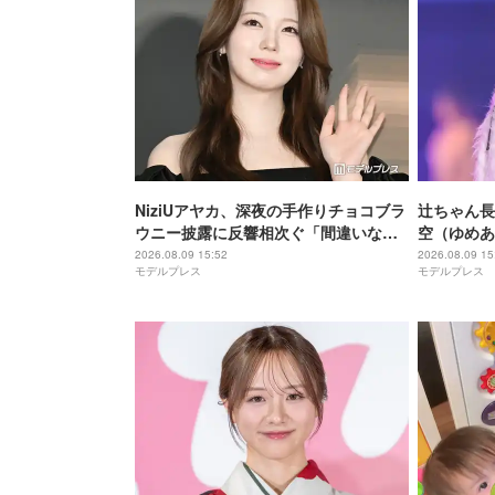
NiziUアヤカ、深夜の手作りチョコブラ
辻ちゃん長
ウニー披露に反響相次ぐ「間違いなく
空（ゆめあ
美味しいやつ」「ラッピングまで可愛
ット公開「
2026.08.09 15:52
2026.08.09 15
モデルプレス
モデルプレス
い」
姉妹」と反