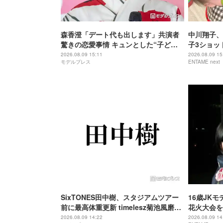
森香澄「デート代も出します」共演者
中川翔子、
驚きの恋愛事情 キュンとした“子ども
子3ショッ
扱い”エピソードも告白「ドキッとしま
す
2026.08.09 15:11
2026.08.09 15
モデルプレス
ENTAME next
すよね」
SixTONES田中樹、スタジアムツアー
16歳JK
前に最高体重更新 timelesz菊池風磨か
花火大会を
らのアドバイスにツッコミ「聞いてた
ぎ」
2026.08.09 14:22
2026.08.09 14