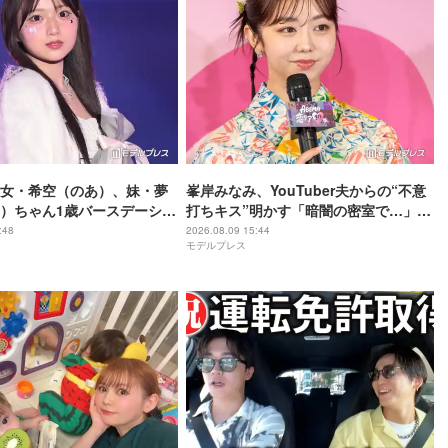
女・希空（のあ）、妹・夢
峯岸みなみ、YouTuber夫からの“不意
）ちゃん1歳バースデーショ
打ちキス”明かす「暗闇の密室で…」
愛があふれてる」「最高の
「久しぶりに夫にドキッと」
:48
2026.08.09 15:44
モデルプレス
響