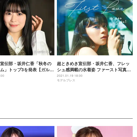
宣伝部・坂井仁香「秋冬の
超ときめき宣伝部・坂井仁香、フレッ
ム」トップ3を発表【ガルア
シュ感満載の水着姿 ファースト写真集
ンキング特集】
決定
:00
2021.01.19 18:00
モデルプレス