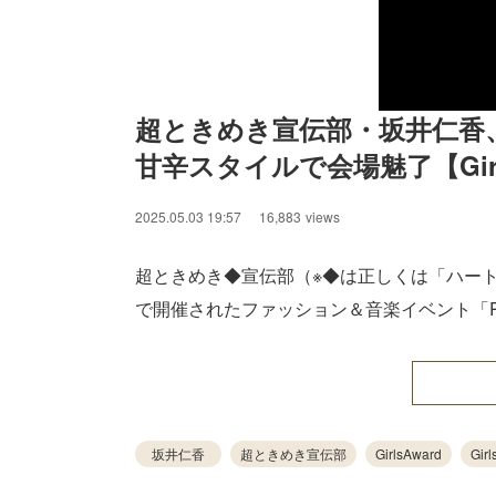
超ときめき宣伝部・坂井仁香
甘辛スタイルで会場魅了【GirlsA
2025.05.03 19:57
16,883
views
超ときめき◆宣伝部（※◆は正しくは「ハー
で開催されたファッション＆音楽イベント「Rakuten
坂井仁香
超ときめき宣伝部
GirlsAward
Gir