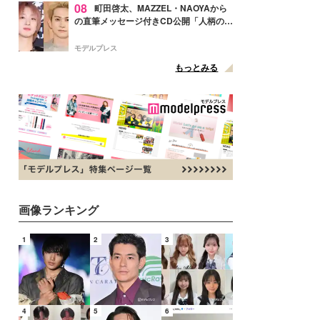
08
町田啓太、MAZZEL・NAOYAから
の直筆メッセージ付きCD公開「人柄の良
さがにじみ出てる」の声
モデルプレス
もっとみる
画像ランキング
1
2
3
4
5
6