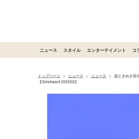
ニュース
スタイル
エンターテイメント
コ
トップページ
ニュース
ニュース
超ときめき宣
>
>
>
【GirlsAward 2025SS】