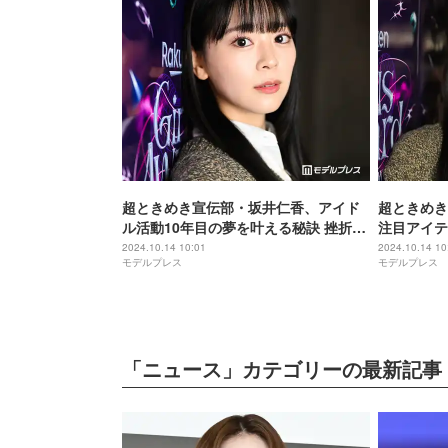
超ときめき宣伝部・坂井仁香、アイド
超ときめき
ル活動10年目の夢を叶える秘訣 挫折か
注目アイテ
ら前に進めた理由【ガルアワ出演者イ
ワ出演者ラ
2024.10.14 10:01
2024.10.14 10
モデルプレス
モデルプレス
ンタビュー】
「ニュース」カテゴリーの最新記事