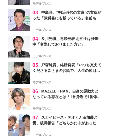
モデルプレス
03
中島歩、“明治時代の文豪”の玄孫だ
った「教科書にも載っている」名前も先
祖に由来
モデルプレス
04
及川光博、再婚発表 お相手は妊娠
中「交際しておりました方と」
モデルプレス
05
戸塚純貴、結婚発表「いつも支えて
くださる皆さまのお陰で、人生の節目を
迎えられること、心より感謝しておりま
す」【全文】
モデルプレス
06
MAZZEL・RAN、自身の原動力と
なっている存在とは「1番身近で1番偉大
な存在」
モデルプレス
07
スカイピース・テオくん＆加藤乃
愛、破局報告「どちらかに非があったわ
けではなく」2023年2月に交際発表
モデルプレス