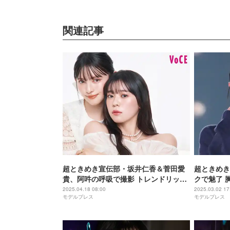
関連記事
超ときめき宣伝部・坂井仁香＆菅田愛
超ときめき
貴、阿吽の呼吸で撮影 トレンドリップ
クで魅了 
メイク披露
【関コレ20
2025.04.18 08:00
2025.03.02 17
モデルプレス
モデルプレス