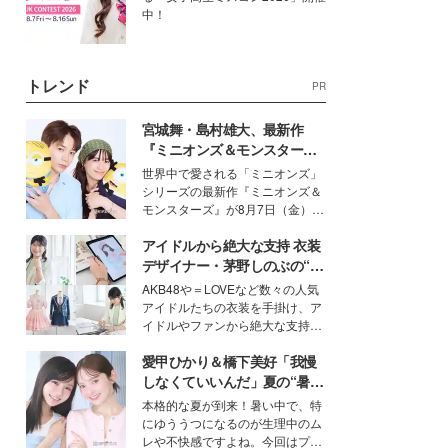
中！
トレンド
PR
宮城舞・島村雄大、最新作
『ミニオンズ＆モンスター
ズ』の魅力熱弁 ハチャメチャ
世界中で愛される「ミニオンズ」
だけじゃない“友情と絆”に感
シリーズの最新作『ミニオンズ＆
動
モンスターズ』が8月7日（金）に
公開。モデルプレスでは、“大のミ
アイドルから絶大な支持 衣装
ニオン好き”という共通点を持つモ
デルの宮城舞と島村雄大の特別対
デザイナー・茅野しのぶの“可
談をお届け！それぞれの視点か
愛い”を作る美学＜「シチズン
AKB48や＝LOVEなど数々の人気
ら、今作ならではの魅力や予想外
クロスシー」インタビュー＞
アイドルたちの衣装を手掛け、ア
の感動をもたらす奥深いストーリ
イドルやファンから絶大な支持を
ーについて熱く語り合ってもらっ
得る、株式会社オサレカンパニー
た。
愛甲ひかり＆橋下美好「我慢
取締役兼クリエイティブディレク
ター・茅野しのぶ。一人ひとりの
しなくていいんだ」夏の“暑さ
個性に寄り添い、魅力を引き出す
対策”の新しい選択肢とは？
本格的な夏が到来！暑い中で、特
衣装作りは、多くの女性たちに勇
にゆううつになるのが生理中のム
気と自信を与え続けている。
レや不快感ですよね。今回はプラ