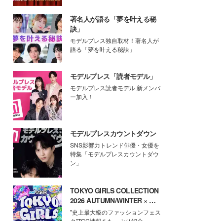
著名人が語る「夢を叶える秘
訣」
モデルプレス独自取材！著名人が
語る「夢を叶える秘訣」
モデルプレス「読者モデル」
モデルプレス読者モデル 新メンバ
ー加入！
モデルプレスカウントダウン
SNS影響力トレンド俳優・女優を
特集「モデルプレスカウントダウ
ン」
TOKYO GIRLS COLLECTION
2026 AUTUMN/WINTER × モ
デルプレス
"史上最大級のファッションフェス
タ"TGC情報をたっぷり紹介