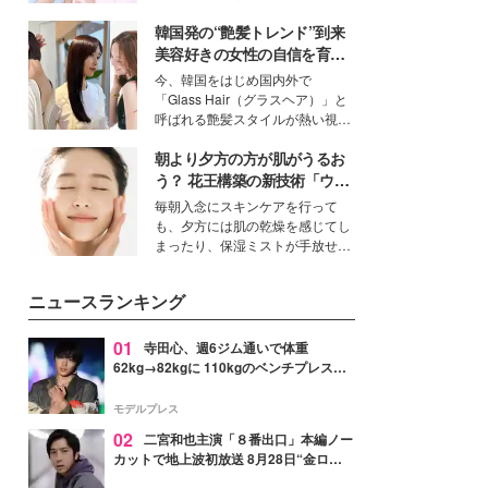
イベートでも仲良しで旅行好きな
韓国発の“艶髪トレンド”到来
モデル・愛甲ひかりさんと橋下美
好さんを迎えて本音で女子会トー
美容好きの女性の自信を育む
ク。猛暑のお出かけを快適に過ご
「ヘアケア事情」って？
今、韓国をはじめ国内外で
すヒントや、2人が感動した夏の
「Glass Hair（グラスヘア）」と
生理の新常識にも迫りました。
呼ばれる艶髪スタイルが熱い視線
を集めています。メイクやファッ
朝より夕方の方が肌がうるお
ションの完成度を高めるベースと
して、“髪そのものの美しさ”に改
う？ 花王構築の新技術「ウォ
めて注目する人が増えている様
ーターキャプチャリングスキ
毎朝入念にスキンケアを行って
子。今回は、そんな憧れの艶やか
ン（捕水肌）」がスキンケア
も、夕方には肌の乾燥を感じてし
な髪を日常で叶える、美容好きの
の常識を変える予感
まったり、保湿ミストが手放せな
女性たちのヘアケア事情を紹介し
いという読者も多いのでは？そん
ます。
な美容の常識を大きく変える可能
ニュースランキング
性を秘めた、革新的な「Water
Capturing Skin（ウォーターキャ
プチャリングスキン：捕水肌）」
01
寺田心、週6ジム通いで体重
技術を、花王が構築した。
62kg→82kgに 110kgのベンチプレス持
ち上げる姿披露「胸板の厚みすごい」
「かっこいい」と反響
モデルプレス
02
二宮和也主演「８番出口」本編ノー
カットで地上波初放送 8月28日“金ロ
ー”枠