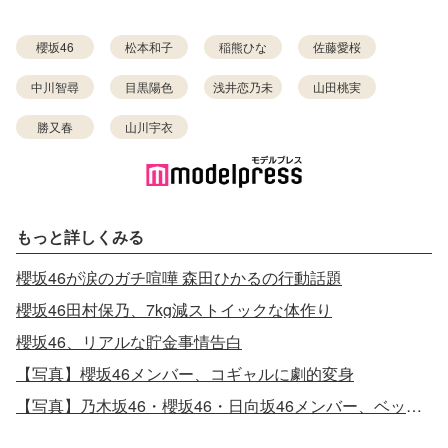
櫻坂46
松本和子
稲熊ひな
佐藤愛桜
中川智尋
目黒陽色
浅井恋乃未
山田桃実
勝又春
山川宇衣
もっと詳しくみる
櫻坂46が涙のガチ喧嘩 森田ひかるの行動話題
櫻坂46田村保乃、7kg減ストイックな体作り
櫻坂46、リアルな貯金事情告白
【写真】櫻坂46メンバー、コギャルに劇的変身
【写真】乃木坂46・櫻坂46・日向坂46メンバー、ベッドの上で密着