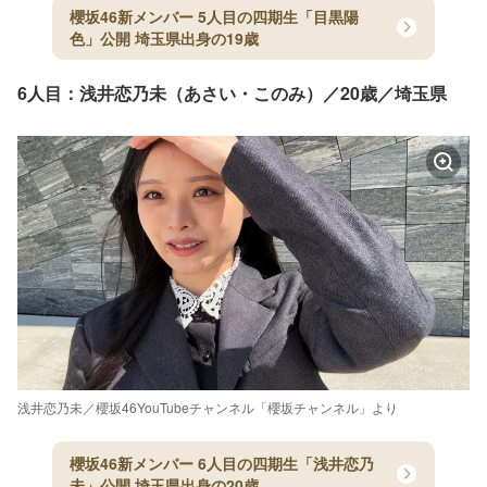
櫻坂46新メンバー 5人目の四期生「目黒陽
色」公開 埼玉県出身の19歳
6人目：浅井恋乃未（あさい・このみ）／20歳／埼玉県
浅井恋乃未／櫻坂46YouTubeチャンネル「櫻坂チャンネル」より
櫻坂46新メンバー 6人目の四期生「浅井恋乃
未」公開 埼玉県出身の20歳