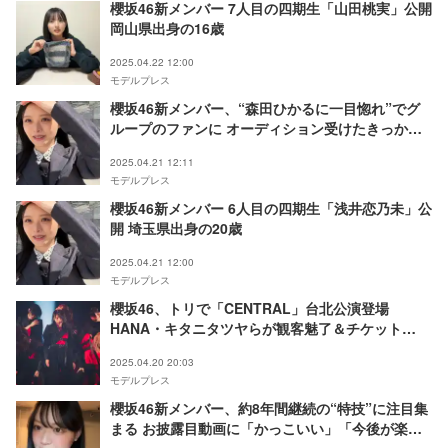
櫻坂46新メンバー 7人目の四期生「山田桃実」公開
岡山県出身の16歳
2025.04.22 12:00
モデルプレス
櫻坂46新メンバー、“森田ひかるに一目惚れ”でグ
ループのファンに オーディション受けたきっかけ
にも反響
2025.04.21 12:11
モデルプレス
櫻坂46新メンバー 6人目の四期生「浅井恋乃未」公
開 埼玉県出身の20歳
2025.04.21 12:00
モデルプレス
櫻坂46、トリで「CENTRAL」台北公演登場
HANA・キタニタツヤらが観客魅了＆チケット
2200枚完売の盛況ぶり
2025.04.20 20:03
モデルプレス
櫻坂46新メンバー、約8年間継続の“特技”に注目集
まる お披露目動画に「かっこいい」「今後が楽し