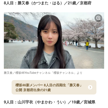
8人目：勝又春（かつまた・はる）／21歳／京都府
勝又春／櫻坂46YouTubeチャンネル「櫻坂チャンネル」より
櫻坂46新メンバー 8人目の四期生「勝又春」
公開 京都府出身の21歳
9人目：山川宇衣（やまかわ・うい）／19歳／宮城県