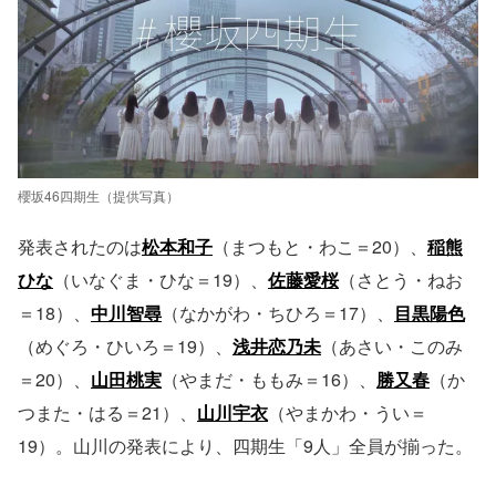
櫻坂46四期生（提供写真）
発表されたのは
松本和子
（まつもと・わこ＝20）、
稲熊
ひな
（いなぐま・ひな＝19）、
佐藤愛桜
（さとう・ねお
＝18）、
中川智尋
（なかがわ・ちひろ＝17）、
目黒陽色
（めぐろ・ひいろ＝19）、
浅井恋乃未
（あさい・このみ
＝20）、
山田桃実
（やまだ・ももみ＝16）、
勝又春
（か
つまた・はる＝21）、
山川宇衣
（やまかわ・うい＝
19）。山川の発表により、四期生「9人」全員が揃った。