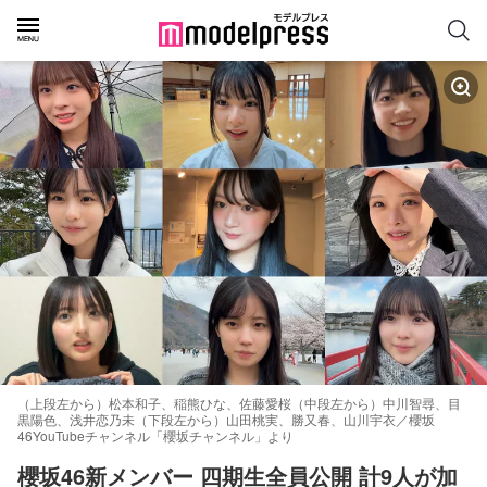
（上段左から）松本和子、稲熊ひな、佐藤愛桜（中段左から）中川智尋、目
黒陽色、浅井恋乃未（下段左から）山田桃実、勝又春、山川宇衣／櫻坂
46YouTubeチャンネル「櫻坂チャンネル」より
櫻坂46新メンバー 四期生全員公開 計9人が加