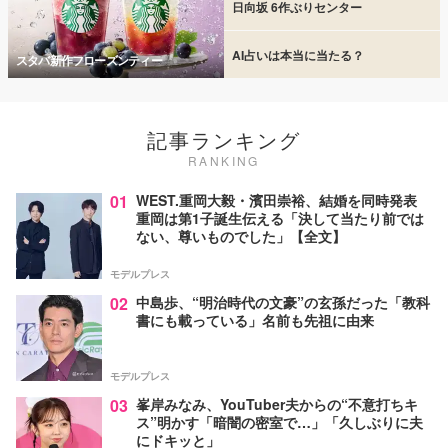
日向坂 6作ぶりセンター
AI占いは本当に当たる？
スタバ新作フローズンティー
記事ランキング
RANKING
01
WEST.重岡大毅・濱田崇裕、結婚を同時発表
重岡は第1子誕生伝える「決して当たり前では
ない、尊いものでした」【全文】
モデルプレス
02
中島歩、“明治時代の文豪”の玄孫だった「教科
書にも載っている」名前も先祖に由来
モデルプレス
03
峯岸みなみ、YouTuber夫からの“不意打ちキ
ス”明かす「暗闇の密室で…」「久しぶりに夫
にドキッと」