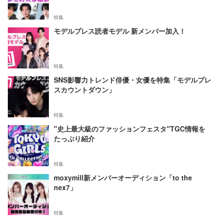
特集
モデルプレス読者モデル 新メンバー加入！
特集
SNS影響力トレンド俳優・女優を特集「モデルプレ
スカウントダウン」
特集
"史上最大級のファッションフェスタ"TGC情報を
たっぷり紹介
特集
moxymill新メンバーオーディション「to the
nex7」
特集