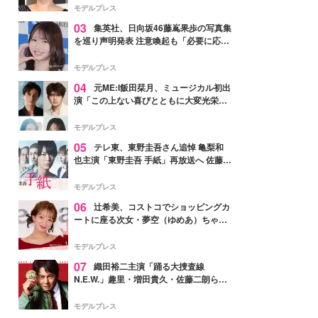
モデルプレス
03
集英社、日向坂46藤嶌果歩の写真集
を巡り声明発表 注意喚起も「必要に応じ
て法的措置を含む対応を検討」
モデルプレス
04
元ME:I飯田栞月、ミュージカル初出
演「この上ない喜びとともに大変光栄」
4年ぶり上演「ファントム」城田優らキ
ャスト発表
モデルプレス
05
テレ東、東野圭吾さん追悼 亀梨和
也主演「東野圭吾 手紙」再放送へ 佐藤隆
太・本田翼・中村倫也ら出演
モデルプレス
06
辻希美、コストコでショッピングカ
ートに座る次女・夢空（ゆめあ）ちゃん
の姿公開「乗りこなしてる感じが可愛す
ぎ」「成長を感じる」の声
モデルプレス
07
織田裕二主演「踊る大捜査線
N.E.W.」趣里・増田貴久・佐藤二朗ら新
メンバー紹介映像解禁 各キャラクター象
徴する“謎のキーワード”も
モデルプレス