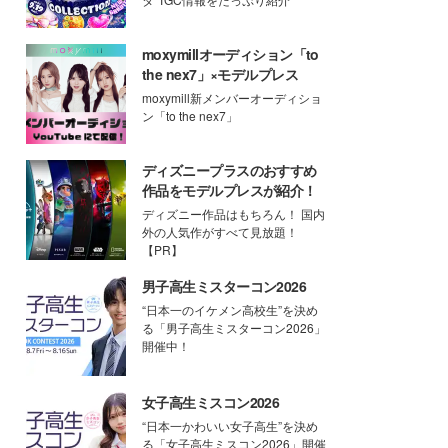
moxymillオーディション「to
the nex7」×モデルプレス
moxymill新メンバーオーディショ
ン「to the nex7」
ディズニープラスのおすすめ
作品をモデルプレスが紹介！
ディズニー作品はもちろん！ 国内
外の人気作がすべて見放題！
【PR】
男子高生ミスターコン2026
“日本一のイケメン高校生”を決め
る「男子高生ミスターコン2026」
開催中！
女子高生ミスコン2026
“日本一かわいい女子高生”を決め
る「女子高生ミスコン2026」開催