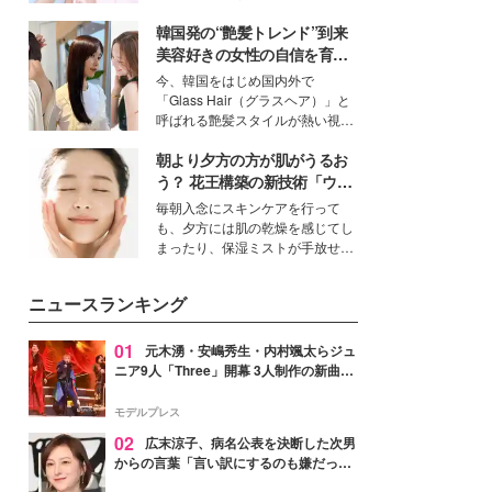
ーについて熱く語り合ってもらっ
イベートでも仲良しで旅行好きな
た。
韓国発の“艶髪トレンド”到来
モデル・愛甲ひかりさんと橋下美
好さんを迎えて本音で女子会トー
美容好きの女性の自信を育む
ク。猛暑のお出かけを快適に過ご
「ヘアケア事情」って？
今、韓国をはじめ国内外で
すヒントや、2人が感動した夏の
「Glass Hair（グラスヘア）」と
生理の新常識にも迫りました。
呼ばれる艶髪スタイルが熱い視線
を集めています。メイクやファッ
朝より夕方の方が肌がうるお
ションの完成度を高めるベースと
して、“髪そのものの美しさ”に改
う？ 花王構築の新技術「ウォ
めて注目する人が増えている様
ーターキャプチャリングスキ
毎朝入念にスキンケアを行って
子。今回は、そんな憧れの艶やか
ン（捕水肌）」がスキンケア
も、夕方には肌の乾燥を感じてし
な髪を日常で叶える、美容好きの
の常識を変える予感
まったり、保湿ミストが手放せな
女性たちのヘアケア事情を紹介し
いという読者も多いのでは？そん
ます。
な美容の常識を大きく変える可能
ニュースランキング
性を秘めた、革新的な「Water
Capturing Skin（ウォーターキャ
プチャリングスキン：捕水肌）」
01
元木湧・安嶋秀生・内村颯太らジュ
技術を、花王が構築した。
ニア9人「Three」開幕 3人制作の新曲＆
手描きセットに込めた想い「もっと前に
進んで夢を掴みたい」【ゲネプロレポ】
モデルプレス
02
広末涼子、病名公表を決断した次男
からの言葉「言い訳にするのも嫌だっ
た」「言うべきか迷った」