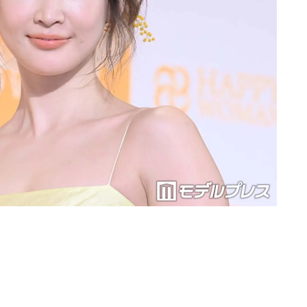
Loaded
:
90.51%