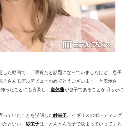
題した動画で、「最近だと話題になっていましたけど、息子
息子さんモデルデビューおめでとうございます」と表示さ
を飾ったことにも言及し、
道休蓮
が息子であることが明らかに
言っていたことを説明した
紗栄子
。イギリスのボーディング
いたといい、
紗栄子
は「とんとん拍子で決まっていって」と