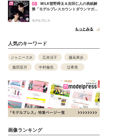
08
M!LK曽野舜太＆吉田仁人の表紙解
禁「モデルプレスカウントダウンマガジ
ン」巻頭に登場
モデルプレス
もっとみる
人気のキーワード
ジャニーズJr.
広末涼子
藤嶌果歩
飯田栞月
中村倫也
辻希美
画像ランキング