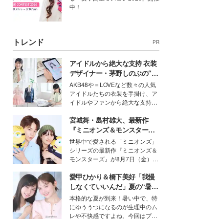
中！
トレンド
PR
アイドルから絶大な支持 衣装
デザイナー・茅野しのぶの“可
愛い”を作る美学＜「シチズン
AKB48や＝LOVEなど数々の人気
クロスシー」インタビュー＞
アイドルたちの衣装を手掛け、ア
イドルやファンから絶大な支持を
得る、株式会社オサレカンパニー
宮城舞・島村雄大、最新作
取締役兼クリエイティブディレク
ター・茅野しのぶ。一人ひとりの
『ミニオンズ＆モンスター
個性に寄り添い、魅力を引き出す
ズ』の魅力熱弁 ハチャメチャ
世界中で愛される「ミニオンズ」
衣装作りは、多くの女性たちに勇
だけじゃない“友情と絆”に感
シリーズの最新作『ミニオンズ＆
気と自信を与え続けている。
動
モンスターズ』が8月7日（金）に
公開。モデルプレスでは、“大のミ
愛甲ひかり＆橋下美好「我慢
ニオン好き”という共通点を持つモ
デルの宮城舞と島村雄大の特別対
しなくていいんだ」夏の“暑さ
談をお届け！それぞれの視点か
対策”の新しい選択肢とは？
本格的な夏が到来！暑い中で、特
ら、今作ならではの魅力や予想外
にゆううつになるのが生理中のム
の感動をもたらす奥深いストーリ
レや不快感ですよね。今回はプラ