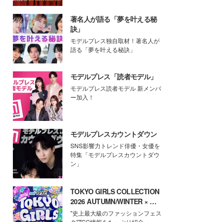
著名人が語る「夢を叶える秘
訣」
モデルプレス独自取材！著名人が
語る「夢を叶える秘訣」
モデルプレス「読者モデル」
モデルプレス読者モデル 新メンバ
ー加入！
モデルプレスカウントダウン
SNS影響力トレンド俳優・女優を
特集「モデルプレスカウントダウ
ン」
TOKYO GIRLS COLLECTION
2026 AUTUMN/WINTER × モ
デルプレス
"史上最大級のファッションフェス
タ"TGC情報をたっぷり紹介