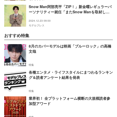
Snow Man阿部亮平「ZIP！」新金曜レギュラーパ
ーソナリティー就任「またSnow Manを取材しに
行きたい」
2024.12.23 09:00
モデルプレス
おすすめ特集
8月のカバーモデルは映画「ブルーロック」の高橋
文哉
特集
各種エンタメ・ライフスタイルにまつわるランキン
グ＆読者アンケート結果を発表
特集
業界初！ 全プラットフォーム横断の大規模読者参
加型アワード
特集