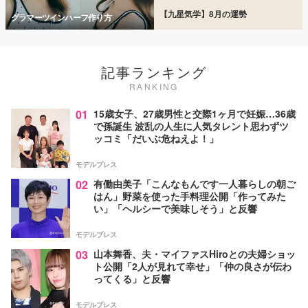
【九星気学】8月の運勢
グラマーツインハーフ作り方
記事ランキング
RANKING
01
15歳女子、27歳男性と交際1ヶ月で妊娠…36歳
で孫誕生 波乱の人生に人気タレント思わずツ
ッコミ「だいぶ危ねえよ！」
モデルプレス
02
有働由美子「こんなもんです一人暮らしの朝ご
はん」野菜を使った手料理公開「作ってみた
い」「ヘルシーで美味しそう」と反響
モデルプレス
03
山本舞香、夫・マイファスHiroとの夫婦ショッ
ト公開「2人が見れて幸せ」「仲の良さが伝わ
ってくる」と反響
モデルプレス