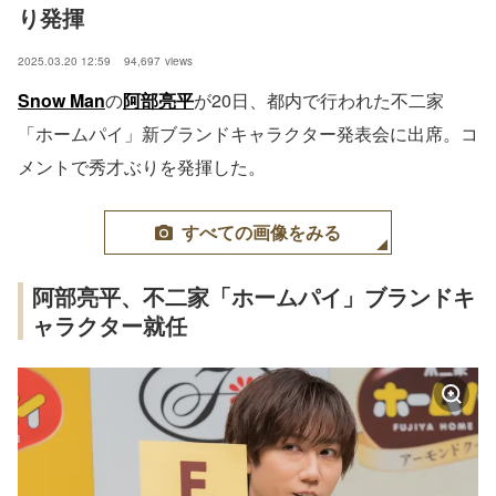
り発揮
2025.03.20 12:59
94,697
views
Snow Man
の
阿部亮平
が20日、都内で行われた不二家
「ホームパイ」新ブランドキャラクター発表会に出席。コ
メントで秀才ぶりを発揮した。
すべての画像をみる
阿部亮平、不二家「ホームパイ」ブランドキ
ャラクター就任