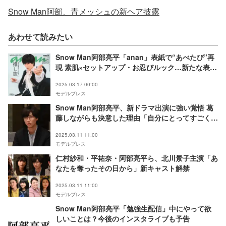
Snow Man阿部、青メッシュの新ヘア披露
あわせて読みたい
Snow Man阿部亮平「anan」表紙で“あべたび”再
現 素肌×セットアップ・お忍びルック…新たな表情
見せる
2025.03.17 00:00
モデルプレス
Snow Man阿部亮平、新ドラマ出演に強い覚悟 葛
藤しながらも決意した理由「自分にとってすごく挑
戦」【「あなたを奪ったその日から」インタビュ
2025.03.11 11:00
ー】
モデルプレス
仁村紗和・平祐奈・阿部亮平ら、北川景子主演「あ
なたを奪ったその日から」新キャスト解禁
2025.03.11 11:00
モデルプレス
Snow Man阿部亮平「勉強生配信」中にやって欲
しいことは？今後のインスタライブも予告