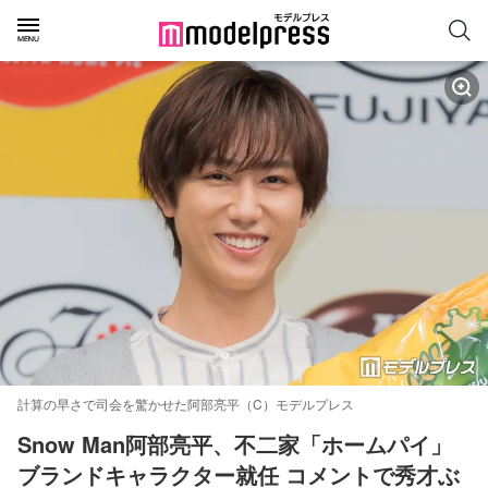
計算の早さで司会を驚かせた阿部亮平（C）モデルプレス
Snow Man阿部亮平、不二家「ホームパイ」
ブランドキャラクター就任 コメントで秀才ぶ