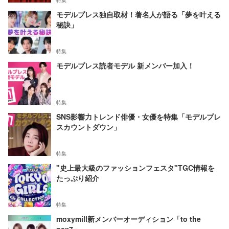
モデルプレス独自取材！著名人が語る「夢を叶える
秘訣」
特集
モデルプレス読者モデル 新メンバー加入！
特集
SNS影響力トレンド俳優・女優を特集「モデルプレ
スカウントダウン」
特集
"史上最大級のファッションフェスタ"TGC情報を
たっぷり紹介
特集
moxymill新メンバーオーディション「to the
nex7」