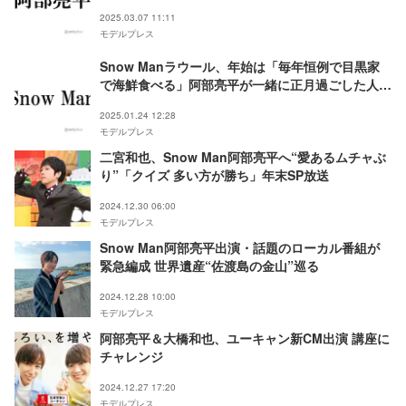
2025.03.07 11:11
モデルプレス
Snow Manラウール、年始は「毎年恒例で目黒家
で海鮮食べる」阿部亮平が一緒に正月過ごした人物
とは？
2025.01.24 12:28
モデルプレス
二宮和也、Snow Man阿部亮平へ“愛あるムチャぶ
り”「クイズ 多い方が勝ち」年末SP放送
2024.12.30 06:00
モデルプレス
Snow Man阿部亮平出演・話題のローカル番組が
緊急編成 世界遺産“佐渡島の金山”巡る
2024.12.28 10:00
モデルプレス
阿部亮平＆大橋和也、ユーキャン新CM出演 講座に
チャレンジ
2024.12.27 17:20
モデルプレス