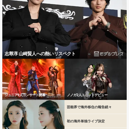
志尊淳 山崎賢人への熱いリスペクト
ジュニア9人コンサート開幕
ノノガ2人ユニットデビュー
芸能界で海外移住の報告続々
初の海外単独ライブ決定