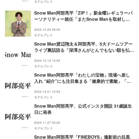
モデルプレス
Snow Man阿部亮平「ZIP！」新金曜レギュラーパ
ーソナリティー就任「またSnow Manを取材しに
行きたい」
2024.12.23 09:00
モデルプレス
Snow Man渡辺翔太＆阿部亮平、5大ドームツアー
ライブ裏話語る「深澤さんがとんでもない額を払っ
ておりました」
2024.12.13 14:55
モデルプレス
Snow Man阿部亮平「わたしの宝物」現場へ差し
入れ “紹介”にも注目集まる「健康的で素敵」「粋
な心遣い」
2024.12.01 12:53
モデルプレス
Snow Man阿部亮平、公式インスタ開設 31歳誕生
日に発表
2024.11.27 00:25
モデルプレス
Snow Man阿部亮平「FINEBOYS」撮影前の目黒