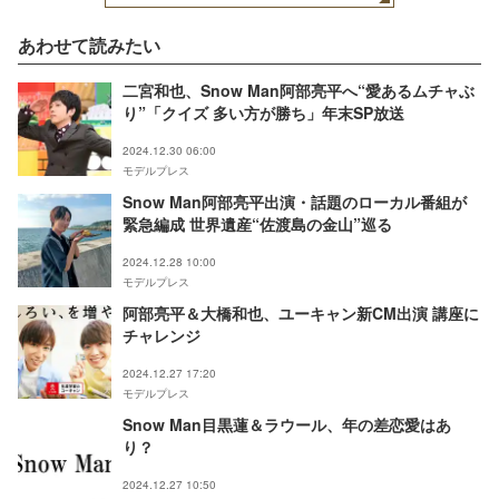
あわせて読みたい
二宮和也、Snow Man阿部亮平へ“愛あるムチャぶ
り”「クイズ 多い方が勝ち」年末SP放送
2024.12.30 06:00
モデルプレス
Snow Man阿部亮平出演・話題のローカル番組が
緊急編成 世界遺産“佐渡島の金山”巡る
2024.12.28 10:00
モデルプレス
阿部亮平＆大橋和也、ユーキャン新CM出演 講座に
チャレンジ
2024.12.27 17:20
モデルプレス
Snow Man目黒蓮＆ラウール、年の差恋愛はあ
り？
2024.12.27 10:50