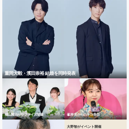
重岡大毅・濱田崇裕 結婚を同時発表
福山雅治がサプライズ登場
峯岸 夫からのキス告白
大野智がイベント開催