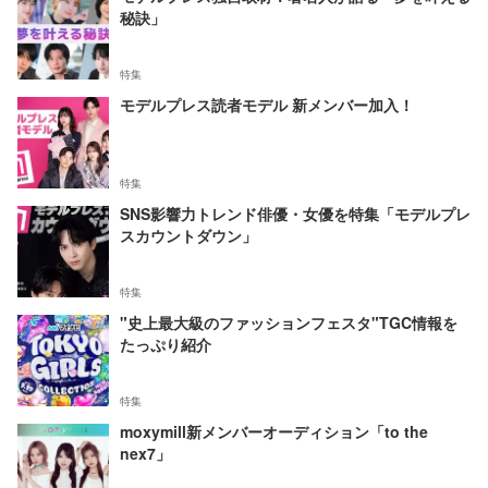
秘訣」
特集
モデルプレス読者モデル 新メンバー加入！
特集
SNS影響力トレンド俳優・女優を特集「モデルプレ
スカウントダウン」
特集
"史上最大級のファッションフェスタ"TGC情報を
たっぷり紹介
特集
moxymill新メンバーオーディション「to the
nex7」