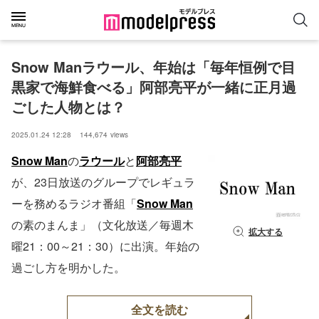
Snow Manラウール、年始は「毎年恒例で目
黒家で海鮮食べる」阿部亮平が一緒に正月過
ごした人物とは？
2025.01.24 12:28
144,674
views
Snow Man
の
ラウール
と
阿部亮平
が、23日放送のグループでレギュラ
ーを務めるラジオ番組「
Snow Man
の素のまんま」（文化放送／毎週木
拡大する
曜21：00～21：30）に出演。年始の
過ごし方を明かした。
全文を読む