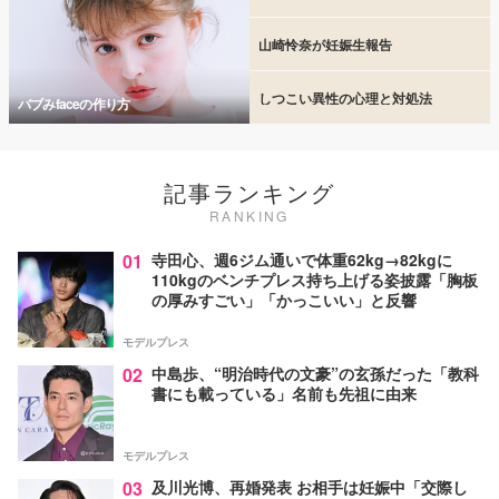
山崎怜奈が妊娠生報告
しつこい異性の心理と対処法
バブみfaceの作り方
記事ランキング
RANKING
01
寺田心、週6ジム通いで体重62kg→82kgに
110kgのベンチプレス持ち上げる姿披露「胸板
の厚みすごい」「かっこいい」と反響
モデルプレス
02
中島歩、“明治時代の文豪”の玄孫だった「教科
書にも載っている」名前も先祖に由来
モデルプレス
03
及川光博、再婚発表 お相手は妊娠中「交際し