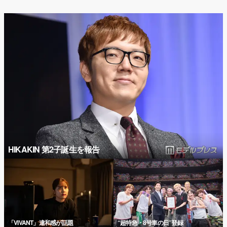
HIKAKIN 第2子誕生を報告
「VIVANT」違和感が話題
“超特急・8号車の日”登録