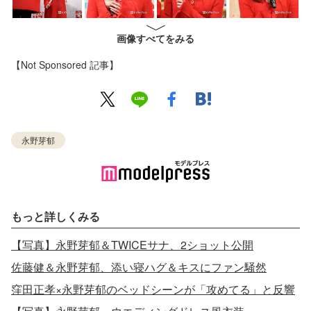
画像すべてをみる
【Not Sponsored 記事】
永野芽郁
もっと詳しくみる
【写真】永野芽郁＆TWICEサナ、2ショット公開
佐藤健＆永野芽郁、添い寝ハグ＆キスにファン騒然
窪田正孝×永野芽郁のベッドシーンが「攻めてる」と反響