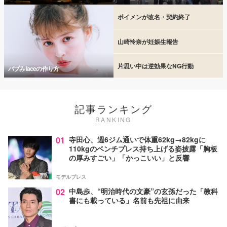
ボイメンが改名・契約終了
山崎怜奈が妊娠生報告
片思い中は逆効果なNG行動
バブみfaceの作り方
記事ランキング
RANKING
01
寺田心、週6ジム通いで体重62kg→82kgに
110kgのベンチプレス持ち上げる姿披露「胸板
の厚みすごい」「かっこいい」と反響
モデルプレス
02
中島歩、“明治時代の文豪”の玄孫だった「教科
書にも載っている」名前も先祖に由来