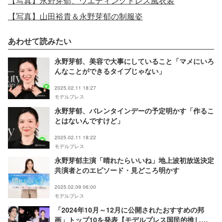
【写真】永野芽郁、ウエディングドレス風衣装
【写真】山田裕貴＆永野芽郁の制服姿
あわせて読みたい
永野芽郁、美容で大事にしていること「マメにいろ
んなことができるタイプじゃない」
2025.02.11 18:27
モデルプレス
永野芽郁、バレンタインデーの予定明かす「作るこ
とはないんですけど」
2025.02.11 18:22
モデルプレス
永野芽郁主演「晴れたらいいね」地上波初放送決定
共演者とのエピソード・見どころ明かす
2025.02.09 06:00
モデルプレス
「2024年10月～12月に公開されたおすすめの邦
画」トップ10を発表【モデルプレス国民的推しラ