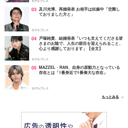
モデルプレス
03
及川光博、再婚発表 お相手は妊娠中「交際し
ておりました方と」
モデルプレス
04
戸塚純貴、結婚発表「いつも支えてくださる皆
さまのお陰で、人生の節目を迎えられること、
心より感謝しております」【全文】
モデルプレス
05
MAZZEL・RAN、自身の原動力となっている
存在とは「1番身近で1番偉大な存在」
モデルプレス
もっとみる