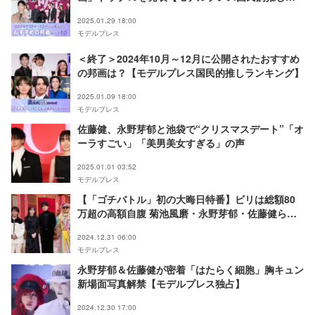
ンキング】
2025.01.29 18:00
モデルプレス
＜終了＞2024年10月～12月に公開されたおすすめ
の邦画は？【モデルプレス国民的推しランキング】
2025.01.09 18:00
モデルプレス
佐藤健、永野芽郁と池袋で“クリスマスデート”「オ
ーラすごい」「美男美女すぎる」の声
2025.01.01 03:52
モデルプレス
【「ゴチバトル」初の大晦日特番】ビリは総額80
万超の高額自腹 菊池風磨・永野芽郁・佐藤健らス
タジオ騒然
2024.12.31 06:00
モデルプレス
永野芽郁＆佐藤健が密着「はたらく細胞」胸キュン
新場面写真解禁【モデルプレス独占】
2024.12.30 17:00