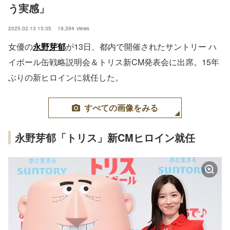
う実感」
2025.02.13 15:35
19,394
views
女優の
永野芽郁
が13日、都内で開催されたサントリー ハ
イボール缶戦略説明会＆トリス新CM発表会に出席。15年
ぶりの新ヒロインに就任した。
すべての画像をみる
永野芽郁「トリス」新CMヒロイン就任