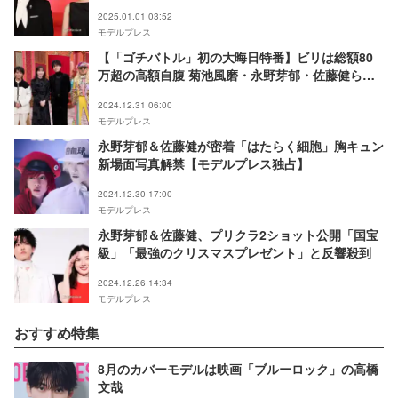
2025.01.01 03:52
モデルプレス
【「ゴチバトル」初の大晦日特番】ビリは総額80
万超の高額自腹 菊池風磨・永野芽郁・佐藤健らス
タジオ騒然
2024.12.31 06:00
モデルプレス
永野芽郁＆佐藤健が密着「はたらく細胞」胸キュン
新場面写真解禁【モデルプレス独占】
2024.12.30 17:00
モデルプレス
永野芽郁＆佐藤健、プリクラ2ショット公開「国宝
級」「最強のクリスマスプレゼント」と反響殺到
2024.12.26 14:34
モデルプレス
おすすめ特集
8月のカバーモデルは映画「ブルーロック」の高橋
文哉