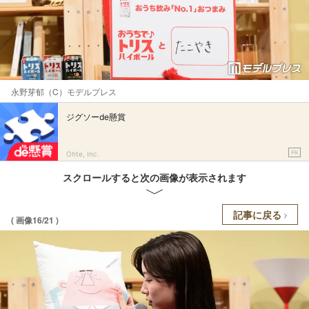
永野芽郁（C）モデルプレス
ジグソーde懸賞
PR
Ohte, Inc.
スクロールすると次の画像が表示されます
記事に戻る
( 画像16/21 )