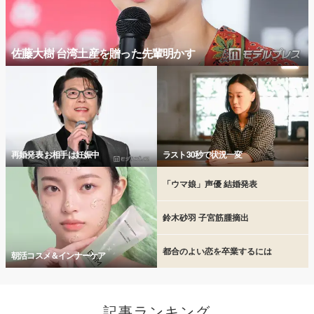
佐藤大樹 台湾土産を贈った先輩明かす
再婚発表 お相手は妊娠中
ラスト30秒で状況一変
「ウマ娘」声優 結婚発表
鈴木砂羽 子宮筋腫摘出
都合のよい恋を卒業するには
朝活コスメ＆インナーケア
記事ランキング