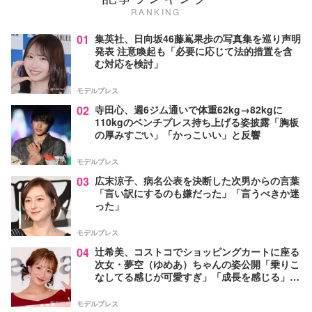
RANKING
01
集英社、日向坂46藤嶌果歩の写真集を巡り声明
発表 注意喚起も「必要に応じて法的措置を含
む対応を検討」
モデルプレス
02
寺田心、週6ジム通いで体重62kg→82kgに
110kgのベンチプレス持ち上げる姿披露「胸板
の厚みすごい」「かっこいい」と反響
モデルプレス
03
広末涼子、病名公表を決断した次男からの言葉
「言い訳にするのも嫌だった」「言うべきか迷
った」
モデルプレス
04
辻希美、コストコでショッピングカートに座る
次女・夢空（ゆめあ）ちゃんの姿公開「乗りこ
なしてる感じが可愛すぎ」「成長を感じる」の
声
モデルプレス