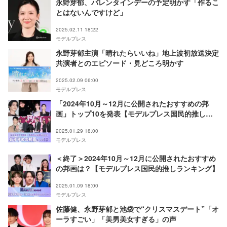
永野芽郁、バレンタインデーの予定明かす「作るこ
とはないんですけど」
2025.02.11 18:22
モデルプレス
永野芽郁主演「晴れたらいいね」地上波初放送決定
共演者とのエピソード・見どころ明かす
2025.02.09 06:00
モデルプレス
「2024年10月～12月に公開されたおすすめの邦
画」トップ10を発表【モデルプレス国民的推しラ
ンキング】
2025.01.29 18:00
モデルプレス
＜終了＞2024年10月～12月に公開されたおすすめ
の邦画は？【モデルプレス国民的推しランキング】
2025.01.09 18:00
モデルプレス
佐藤健、永野芽郁と池袋で“クリスマスデート”「オ
ーラすごい」「美男美女すぎる」の声