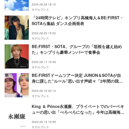
「moooove！！」代役秘話
2024.08.29 18:12
モデルプレス
「24時間テレビ」キンプリ高橋海人＆BE:FIRST・
SOTAら集結 ダンス企画発表
2024.08.25 15:00
モデルプレス
BE:FIRST・SOTA、グループの「垣根を越え始め
た」キンプリら豪華メンバーで食事会
2024.08.17 13:49
モデルプレス
BE:FIRSTドームツアー決定 JUNON＆SOTAが自
身に課した“ルール”思い出す声続々「2年間の我慢
が報われる」「完走後の2人の姿が浮かぶ」
2024.08.16 22:14
モデルプレス
King ＆ Prince永瀬廉、プライベートでのバーベキ
ューの思い出「べろべろになった」今年は高橋海人
＆西畑大吾も招集？
2024.08.15 10:59
モデルプレス