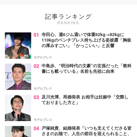
記事ランキング
RANKING
01
寺田心、週6ジム通いで体重62kg→82kgに
110kgのベンチプレス持ち上げる姿披露「胸板
の厚みすごい」「かっこいい」と反響
モデルプレス
02
中島歩、“明治時代の文豪”の玄孫だった「教科
書にも載っている」名前も先祖に由来
モデルプレス
03
及川光博、再婚発表 お相手は妊娠中「交際し
ておりました方と」
モデルプレス
04
戸塚純貴、結婚発表「いつも支えてくださる皆
さまのお陰で、人生の節目を迎えられること、