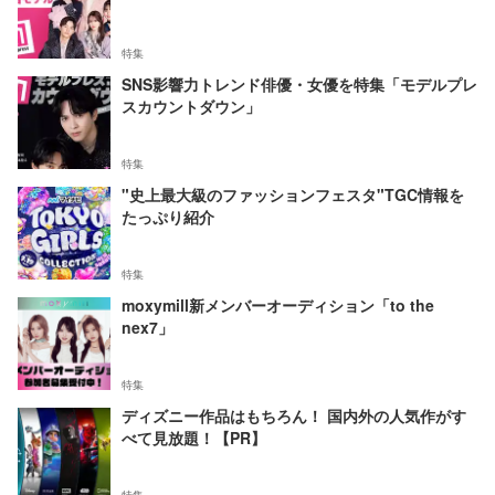
特集
SNS影響力トレンド俳優・女優を特集「モデルプレ
スカウントダウン」
特集
"史上最大級のファッションフェスタ"TGC情報を
たっぷり紹介
特集
moxymill新メンバーオーディション「to the
nex7」
特集
ディズニー作品はもちろん！ 国内外の人気作がす
べて見放題！【PR】
特集