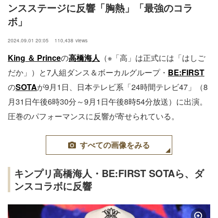
ンスステージに反響「胸熱」「最強のコラ
ボ」
2024.09.01 20:05
110,438
views
King ＆ Prince
の
高橋海人
（※「高」は正式には「はしご
だか」）と7人組ダンス＆ボーカルグループ・
BE:FIRST
の
SOTA
が9月1日、日本テレビ系「24時間テレビ47」（8
月31日午後6時30分～9月1日午後8時54分放送）に出演。
圧巻のパフォーマンスに反響が寄せられている。
すべての画像をみる
キンプリ高橋海人・BE:FIRST SOTAら、ダ
ンスコラボに反響