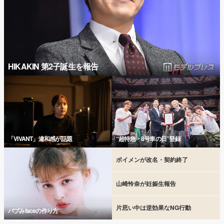
HIKAKIN 第2子誕生を報告
「VIVANT」違和感が話題
“超特急・8号車の日”登録
ボイメンが改名・契約終了
山崎怜奈が妊娠生報告
片思い中は逆効果なNG行動
バブみfaceの作り方