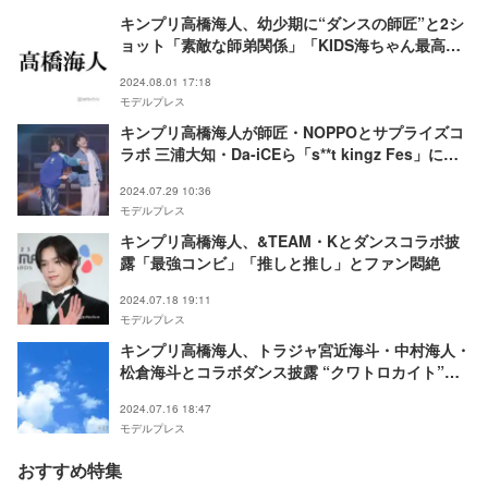
キンプリ高橋海人、幼少期に“ダンスの師匠”と2シ
ョット「素敵な師弟関係」「KIDS海ちゃん最高に
可愛い」と反響
2024.08.01 17:18
モデルプレス
キンプリ高橋海人が師匠・NOPPOとサプライズコ
ラボ 三浦大知・Da-iCEら「s**t kingz Fes」に豪
華集結
2024.07.29 10:36
モデルプレス
キンプリ高橋海人、&TEAM・Kとダンスコラボ披
露「最強コンビ」「推しと推し」とファン悶絶
2024.07.18 19:11
モデルプレス
キンプリ高橋海人、トラジャ宮近海斗・中村海人・
松倉海斗とコラボダンス披露 “クワトロカイト”に
反響「海の日にぴったり」「需要しかない」
2024.07.16 18:47
モデルプレス
おすすめ特集