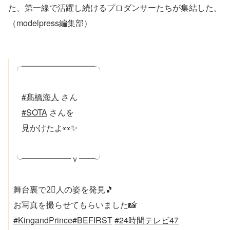
た、第一線で活躍し続けるプロダンサーたちが集結した。
（modelpress編集部）
╭━━━━━━━━━╮
#髙橋海人
さん
#SOTA
さんを
見かけたよ👀✨
╰━━━━━━ｖ━━╯
舞台裏で2⃣人の姿を発見🎵
お写真を撮らせてもらいました📸
#KingandPrince
#BEFIRST
#24時間テレビ47