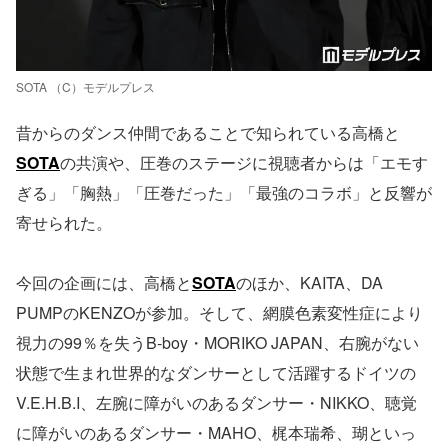
SOTA （C）モデルプレス
昔からのダンス仲間であることで知られている高橋と
SOTA
の共演や、圧巻のステージに視聴者からは「エモす
ぎる」「胸熱」「圧巻だった」「最強のコラボ」と反響が
寄せられた。
今回の企画には、高橋と
SOTA
のほか、KAITA、DA
PUMPのKENZOが参加。そして、網膜色素変性症により
視力の99％を失うB-boy・MORIKO JAPAN、右腕がない
状態で生まれ世界的なダンサーとして活躍するドイツの
V.E.H.B.I、左腕に障がいのあるダンサー・NIKKO、聴覚
に障がいのあるダンサー・MAHO、梶本瑞希、瑚といっ