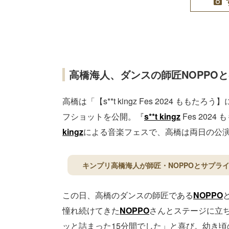
高橋海人、ダンスの師匠NOPPO
高橋は「【s**t kingz Fes 2024 も
フショットを公開。『
s**t kingz
Fes 202
kingz
による音楽フェスで、高橋は両日の公
キンプリ高橋海人が師匠・NOPPOとサプライズコラ
この日、高橋のダンスの師匠である
NOPPO
憧れ続けてきた
NOPPO
さんとステージに立ち
ッと詰まった15分間でした」と喜び。幼き頃