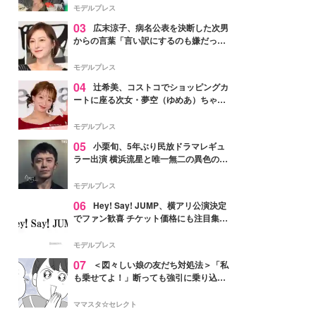
「かっこいい」と反響
モデルプレス
03
広末涼子、病名公表を決断した次男
からの言葉「言い訳にするのも嫌だっ
た」「言うべきか迷った」
モデルプレス
04
辻希美、コストコでショッピングカ
ートに座る次女・夢空（ゆめあ）ちゃん
の姿公開「乗りこなしてる感じが可愛す
ぎ」「成長を感じる」の声
モデルプレス
05
小栗旬、5年ぶり民放ドラマレギュ
ラー出演 横浜流星と唯一無二の異色のバ
ディで初共演【LOST10】
モデルプレス
06
Hey! Say! JUMP、横アリ公演決定
でファン歓喜 チケット価格にも注目集ま
る「激アツ」「平成に戻ったみたい」
モデルプレス
07
＜図々しい娘の友だち対処法＞「私
も乗せてよ！」断っても強引に乗り込ん
でくる友だち【第1話まんが】
ママスタ☆セレクト