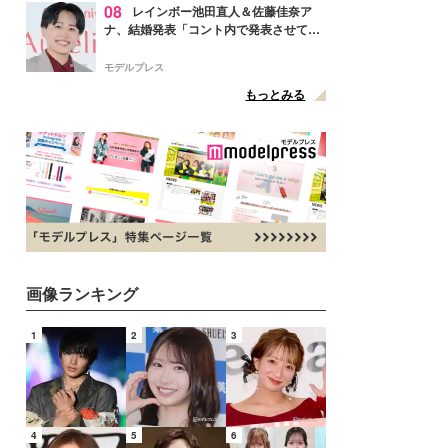
08
レインボー池田直人＆佐藤佳奈ア
ナ、結婚発表「コント内で発表させてい
ただきました」読売テレビ退社は生活拠
点変更のため
モデルプレス
もっとみる
画像ランキング
1
2
3
4
5
6