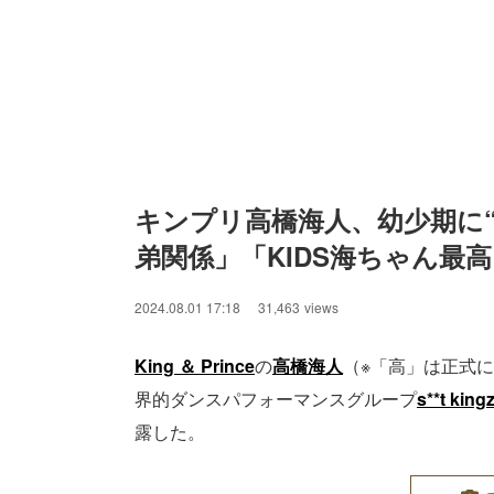
キンプリ高橋海人、幼少期に
弟関係」「KIDS海ちゃん最
2024.08.01 17:18
31,463
views
King ＆ Prince
の
高橋海人
（※「高」は正式には
界的ダンスパフォーマンスグループ
s**t king
露した。