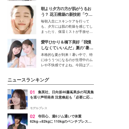
ーについて熱く語り合ってもらっ
得る、株式会社オサレカンパニー
た。
朝より夕方の方が肌がうるお
取締役兼クリエイティブディレク
ター・茅野しのぶ。一人ひとりの
う？ 花王構築の新技術「ウォ
個性に寄り添い、魅力を引き出す
ーターキャプチャリングスキ
毎朝入念にスキンケアを行って
衣装作りは、多くの女性たちに勇
ン（捕水肌）」がスキンケア
も、夕方には肌の乾燥を感じてし
気と自信を与え続けている。
の常識を変える予感
まったり、保湿ミストが手放せな
いという読者も多いのでは？そん
愛甲ひかり＆橋下美好「我慢
な美容の常識を大きく変える可能
性を秘めた、革新的な「Water
しなくていいんだ」夏の“暑さ
Capturing Skin（ウォーターキャ
対策”の新しい選択肢とは？
本格的な夏が到来！暑い中で、特
プチャリングスキン：捕水肌）」
にゆううつになるのが生理中のム
技術を、花王が構築した。
レや不快感ですよね。今回はプラ
イベートでも仲良しで旅行好きな
モデル・愛甲ひかりさんと橋下美
ニュースランキング
好さんを迎えて本音で女子会トー
ク。猛暑のお出かけを快適に過ご
すヒントや、2人が感動した夏の
01
集英社、日向坂46藤嶌果歩の写真集
生理の新常識にも迫りました。
を巡り声明発表 注意喚起も「必要に応じ
て法的措置を含む対応を検討」
モデルプレス
02
寺田心、週6ジム通いで体重
62kg→82kgに 110kgのベンチプレス持
ち上げる姿披露「胸板の厚みすごい」