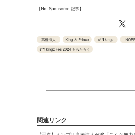
【Not Sponsored 記事】
高橋海人
King ＆ Prince
s**t kingz
NOP
s**t kingz Fes 2024 ももたろう
関連リンク
【写真】キンプリ高橋海人が涙「こんな無力