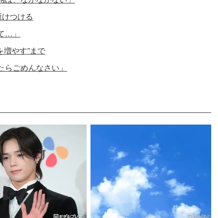
駆けつける
て…」
を増やす”まで
たらごめんなさい」