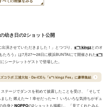
すべての画像をみる
との幼き日の2ショット公開
もたろう】に出演させていただきました！」とつづり、
s**t kingz
とのオ
4 ももたろう』は7月27〜28日に横浜BUNTAIにて開催された
s**t
演にシークレットゲストで登場した。
ボ 三浦大知・Da-iCEら「s**t kingz Fes」に豪華集結
とステージでダンスを初めて披露したことを受け、「そして
ました 燃えた〜！幸せだった〜！ いろいろな気持ちがギュ
の自身と
NOPPO
の2ショットも掲載し、「見てくれたみん