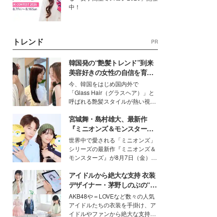
中！
トレンド
PR
韓国発の“艶髪トレンド”到来
美容好きの女性の自信を育む
「ヘアケア事情」って？
今、韓国をはじめ国内外で
「Glass Hair（グラスヘア）」と
呼ばれる艶髪スタイルが熱い視線
を集めています。メイクやファッ
宮城舞・島村雄大、最新作
ションの完成度を高めるベースと
して、“髪そのものの美しさ”に改
『ミニオンズ＆モンスター
めて注目する人が増えている様
ズ』の魅力熱弁 ハチャメチャ
世界中で愛される「ミニオンズ」
子。今回は、そんな憧れの艶やか
だけじゃない“友情と絆”に感
シリーズの最新作『ミニオンズ＆
な髪を日常で叶える、美容好きの
動
モンスターズ』が8月7日（金）に
女性たちのヘアケア事情を紹介し
公開。モデルプレスでは、“大のミ
ます。
アイドルから絶大な支持 衣装
ニオン好き”という共通点を持つモ
デルの宮城舞と島村雄大の特別対
デザイナー・茅野しのぶの“可
談をお届け！それぞれの視点か
愛い”を作る美学＜「シチズン
AKB48や＝LOVEなど数々の人気
ら、今作ならではの魅力や予想外
クロスシー」インタビュー＞
アイドルたちの衣装を手掛け、ア
の感動をもたらす奥深いストーリ
イドルやファンから絶大な支持を