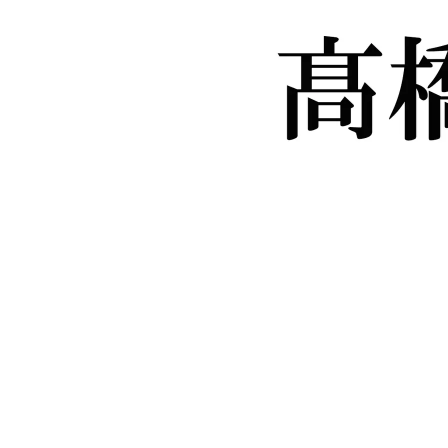
/
Unmute