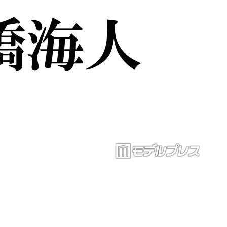
Loaded
:
87.03%