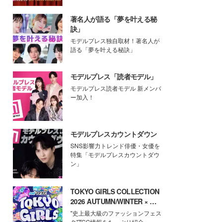
著名人が語る「夢を叶える秘
訣」
モデルプレス独自取材！著名人が
語る「夢を叶える秘訣」
モデルプレス「読者モデル」
モデルプレス読者モデル 新メンバ
ー加入！
モデルプレスカウントダウン
SNS影響力トレンド俳優・女優を
特集「モデルプレスカウントダウ
ン」
TOKYO GIRLS COLLECTION
2026 AUTUMN/WINTER × モ
デルプレス
"史上最大級のファッションフェス
タ"TGC情報をたっぷり紹介