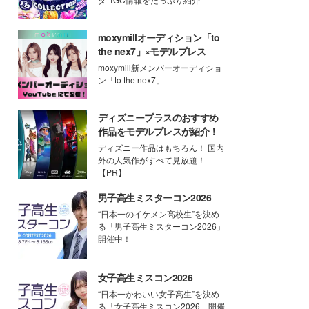
moxymillオーディション「to
the nex7」×モデルプレス
moxymill新メンバーオーディショ
ン「to the nex7」
ディズニープラスのおすすめ
作品をモデルプレスが紹介！
ディズニー作品はもちろん！ 国内
外の人気作がすべて見放題！
【PR】
男子高生ミスターコン2026
“日本一のイケメン高校生”を決め
る「男子高生ミスターコン2026」
開催中！
女子高生ミスコン2026
“日本一かわいい女子高生”を決め
る「女子高生ミスコン2026」開催