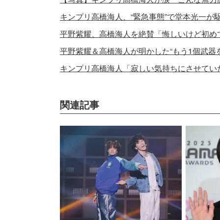
キンプリ高橋海人、“緊急事態”で堂本光一が
平野紫耀、高橋海人を絶賛「悔しいけど初め
平野紫耀＆高橋海人が明かした“もう1個武器
キンプリ高橋海人「寂しい気持ちにさせてい
関連記事