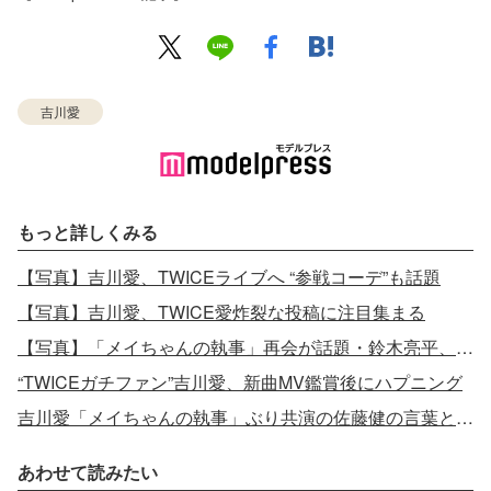
吉川愛
もっと詳しくみる
【写真】吉川愛、TWICEライブへ “参戦コーデ”も話題
【写真】吉川愛、TWICE愛炸裂な投稿に注目集まる
【写真】「メイちゃんの執事」再会が話題・鈴木亮平、“みるく様”吉川愛にひざまずく2ショット
“TWICEガチファン”吉川愛、新曲MV鑑賞後にハプニング
吉川愛「メイちゃんの執事」ぶり共演の佐藤健の言葉とは？
あわせて読みたい