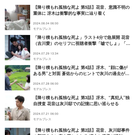
【降り積もれ孤独な死よ 第5話】花音、意識不明の
重体に 冴木は衝撃的な事実に辿り着く
2024.08.04 06:00
モデルプレス
「降り積もれ孤独な死よ」ラスト4分で急展開 花音
（吉川愛）のセリフに視聴者衝撃「嘘でしょ」「退
場フラグ？」
2024.07.29 13:34
モデルプレス
【降り積もれ孤独な死よ 第4話】冴木、“顔に傷が
ある男”と対面 蒼佑からのヒントで灰川の過去が少
しずつ明らかに
2024.07.28 06:00
モデルプレス
【降り積もれ孤独な死よ 第3話】冴木、“真犯人”独
自捜査 花音は灰川邸での記憶に思い巡らせる
2024.07.21 06:00
モデルプレス
【降り積もれ孤独な死よ 第2話】花音、灰川邸事件