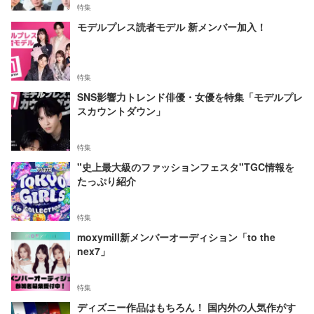
特集
モデルプレス読者モデル 新メンバー加入！
特集
SNS影響力トレンド俳優・女優を特集「モデルプレ
スカウントダウン」
特集
"史上最大級のファッションフェスタ"TGC情報を
たっぷり紹介
特集
moxymill新メンバーオーディション「to the
nex7」
特集
ディズニー作品はもちろん！ 国内外の人気作がす