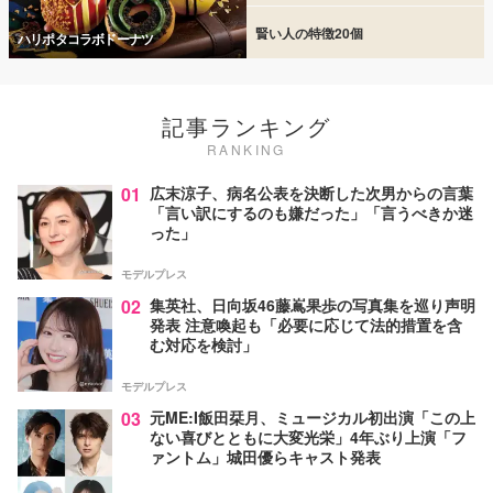
賢い人の特徴20個
ハリポタコラボドーナツ
記事ランキング
RANKING
01
広末涼子、病名公表を決断した次男からの言葉
「言い訳にするのも嫌だった」「言うべきか迷
った」
モデルプレス
02
集英社、日向坂46藤嶌果歩の写真集を巡り声明
発表 注意喚起も「必要に応じて法的措置を含
む対応を検討」
モデルプレス
03
元ME:I飯田栞月、ミュージカル初出演「この上
ない喜びとともに大変光栄」4年ぶり上演「フ
ァントム」城田優らキャスト発表