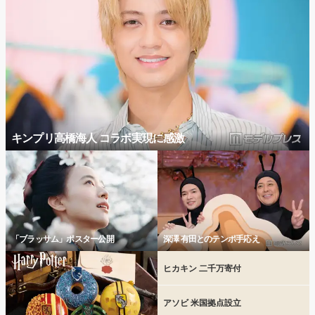
キンプリ高橋海人 コラボ実現に感激
「ブラッサム」ポスター公開
深澤 有田とのテンポ手応え
ヒカキン 二千万寄付
アソビ 米国拠点設立