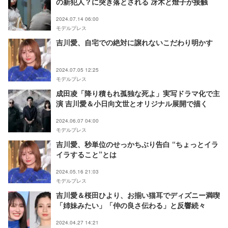
の新犯人？に突き落とされる 冴木と燈子が接触
2024.07.14 06:00
モデルプレス
吉川愛、自宅での絶対に譲れないこだわり明かす
2024.07.05 12:25
モデルプレス
成田凌「降り積もれ孤独な死よ」実写ドラマ化で主
演 吉川愛＆小日向文世とオリジナル展開で描く
2024.06.07 04:00
モデルプレス
吉川愛、秒単位のせっかちぶり告白 “ちょっとイラ
イラすること”とは
2024.05.16 21:03
モデルプレス
吉川愛＆桜田ひより、お揃い猫耳でディズニー満喫
「姉妹みたい」「仲の良さ伝わる」と反響続々
2024.04.27 14:21