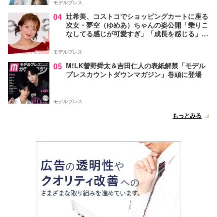
モデルプレス
04
辻希美、コストコでショッピングカートに座る
次女・夢空（ゆめあ）ちゃんの姿公開「乗りこ
なしてる感じが可愛すぎ」「成長を感じる」の
声
モデルプレス
05
M!LK曽野舜太＆吉田仁人の表紙解禁「モデル
プレスカウントダウンマガジン」巻頭に登場
モデルプレス
もっとみる