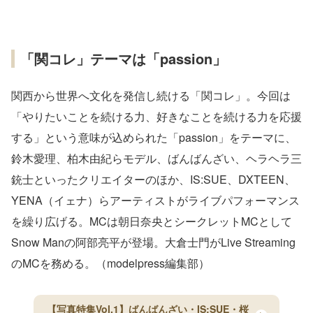
「関コレ」テーマは「passion」
関西から世界へ文化を発信し続ける「関コレ」。今回は
「やりたいことを続ける力、好きなことを続ける力を応援
する」という意味が込められた「passion」をテーマに、
鈴木愛理、柏木由紀らモデル、ばんばんざい、ヘラヘラ三
銃士といったクリエイターのほか、IS:SUE、DXTEEN、
YENA（イェナ）らアーティストがライブパフォーマンス
を繰り広げる。MCは朝日奈央とシークレットMCとして
Snow Manの阿部亮平が登場。大倉士門がLive Streaming
のMCを務める。（modelpress編集部）
【写真特集Vol.1】ばんばんざい・IS:SUE・桜