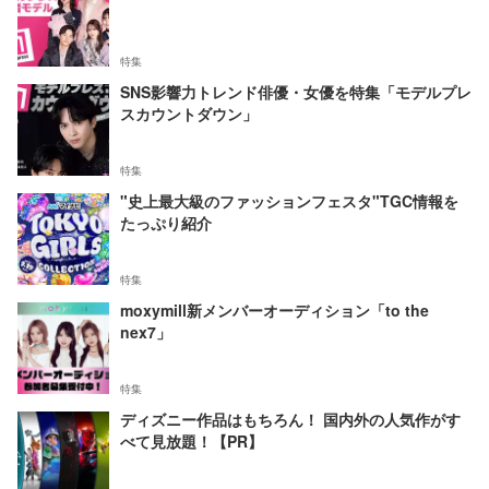
特集
SNS影響力トレンド俳優・女優を特集「モデルプレ
スカウントダウン」
特集
"史上最大級のファッションフェスタ"TGC情報を
たっぷり紹介
特集
moxymill新メンバーオーディション「to the
nex7」
特集
ディズニー作品はもちろん！ 国内外の人気作がす
べて見放題！【PR】