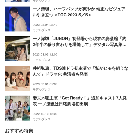
モデルプレス
一ノ瀬颯、ハーフパンツが爽やか 端正なビジュア
ル引き立つ＜TGC 2023 S／S＞
2023.03.04 22:42
モデルプレス
一ノ瀬颯「JUNON」初登場から現在の姿凝縮「約
2年半の移り変わりを堪能して」デジタル写真集決
定
2023.03.03 12:00
モデルプレス
井桁弘恵、TBS連ドラ初主演で「私がヒモを飼うな
んて」ドラマ化 共演者も発表
2023.03.01 05:00
モデルプレス
妻夫木聡主演「Get Ready！」追加キャスト7人発
表 一ノ瀬颯は日曜劇場初出演
2022.12.10 12:00
モデルプレス
おすすめ特集