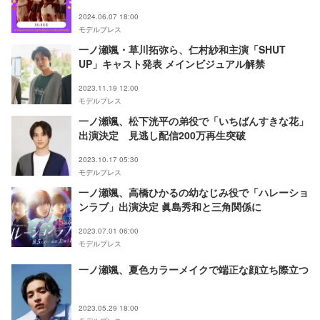
2024.06.07 18:00
モデルプレス
一ノ瀬颯・草川拓弥ら、仁村紗和主演「SHUT
UP」キャスト発表 メインビジュアル解禁
2023.11.19 12:00
モデルプレス
一ノ瀬颯、松下洸平の弟役で「いちばんすきな花」
出演決定 見逃し配信200万再生突破
2023.10.17 05:30
モデルプレス
一ノ瀬颯、高橋ひかるの幼なじみ役で「ハレーショ
ンラブ」出演決定 眞島秀和と三角関係に
2023.07.01 06:00
モデルプレス
一ノ瀬颯、夏色カラーメイクで端正な顔立ち際立つ
2023.05.29 18:00