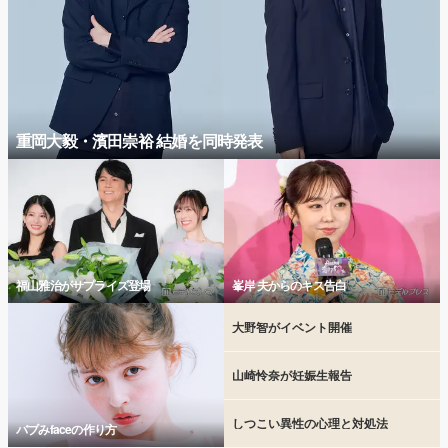
重岡大毅・濱田崇裕 結婚を同時発表
福山雅治がサプライズ登場
峯岸 夫からのキス告白
大野智がイベント開催
山崎怜奈が妊娠生報告
しつこい異性の心理と対処法
バブみfaceの作り方