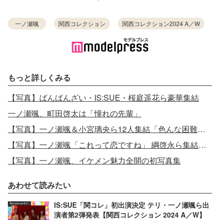
一ノ瀬颯
関西コレクション
関西コレクション2024 A／W
もっと詳しくみる
【写真】ばんばんざい・IS:SUE・桜庭遥花ら豪華集結
一ノ瀬颯、町田啓太は「憧れの先輩」
【写真】一ノ瀬颯＆小宮璃央ら12人集結「色んな困難に直面してきた」
【写真】一ノ瀬颯「これって恋ですね」 綱啓永ら集結に歓喜
【写真】一ノ瀬颯、イケメン魅力全開の初写真集
あわせて読みたい
IS:SUE「関コレ」初出演決定 テリ・⼀ノ瀬颯ら出
演者第2弾発表【関西コレクション 2024 A／W】