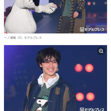
一ノ瀬颯（C）モデルプレス