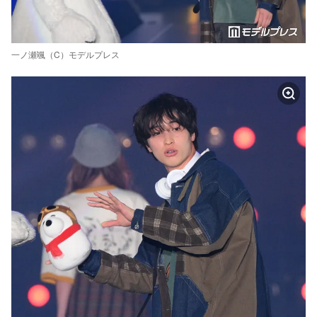
一ノ瀬颯（C）モデルプレス