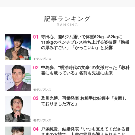
記事ランキング
RANKING
01
寺田心、週6ジム通いで体重62kg→82kgに
110kgのベンチプレス持ち上げる姿披露「胸板
の厚みすごい」「かっこいい」と反響
モデルプレス
02
中島歩、“明治時代の文豪”の玄孫だった「教科
書にも載っている」名前も先祖に由来
モデルプレス
03
及川光博、再婚発表 お相手は妊娠中「交際し
ておりました方と」
モデルプレス
04
戸塚純貴、結婚発表「いつも支えてくださる皆
さまのお陰で、人生の節目を迎えられること、