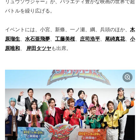
リュウソウジャー』が、バラエティ豊かな映画の世界で超
バトルを繰り広げる。
イベントには、小宮、新條、一ノ瀬、綱、兵頭のほか、
木
原瑠生
、
水石亜飛夢
、
工藤美桜
、
庄司浩平
、
尾碕真花
、
小
原唯和
、
岸田タツヤ
も出席。