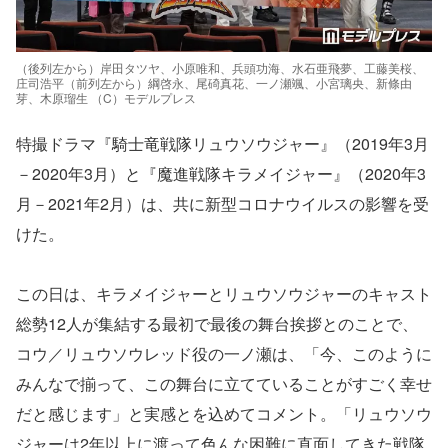
（後列左から）岸田タツヤ、小原唯和、兵頭功海、水石亜飛夢、工藤美桜、
庄司浩平（前列左から）綱啓永、尾碕真花、一ノ瀬颯、小宮璃央、新條由
芽、木原瑠生 （C）モデルプレス
特撮ドラマ『騎士竜戦隊リュウソウジャー』（2019年3月
－2020年3月）と『魔進戦隊キラメイジャー』（2020年3
月－2021年2月）は、共に新型コロナウイルスの影響を受
けた。
この日は、キラメイジャーとリュウソウジャーのキャスト
総勢12人が集結する最初で最後の舞台挨拶とのことで、
コウ／リュウソウレッド役の一ノ瀬は、「今、このように
みんなで揃って、この舞台に立てていることがすごく幸せ
だと感じます」と実感とを込めてコメント。「リュウソウ
ジャーは2年以上に渡って色んな困難に直面してきた戦隊