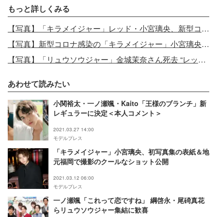
もっと詳しくみる
【写真】「キラメイジャー」レッド・小宮璃央、新型コロナ感染 撮影休止に
【写真】新型コロナ感染の「キラメイジャー」小宮璃央、退院 「コーヒーも水のように感じた」症状も説明
【写真】「リュウソウジャー」金城茉奈さん死去 “レッド”一ノ瀬颯「まなっぺの素敵な笑顔はこれからも決して忘れることはできません」
あわせて読みたい
小関裕太・一ノ瀬颯・Kaito「王様のブランチ」新
レギュラーに決定＜本人コメント＞
2021.03.27 14:00
モデルプレス
「キラメイジャー」小宮璃央、初写真集の表紙＆地
元福岡で撮影のクールなショット公開
2021.03.12 06:00
モデルプレス
一ノ瀬颯「これって恋ですね」 綱啓永・尾碕真花
らリュウソウジャー集結に歓喜