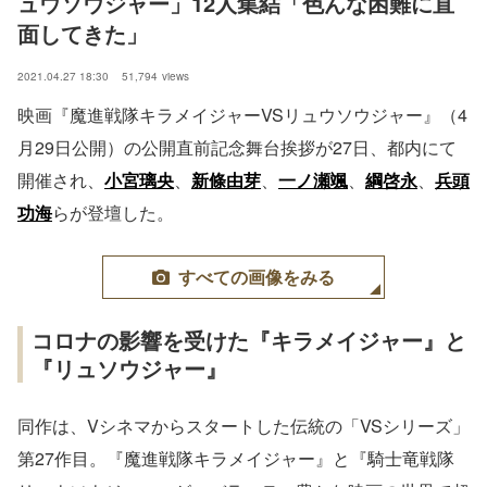
ュウソウジャー」12人集結「色んな困難に直
面してきた」
2021.04.27 18:30
51,794
views
映画『魔進戦隊キラメイジャーVSリュウソウジャー』（4
月29日公開）の公開直前記念舞台挨拶が27日、都内にて
開催され、
小宮璃央
、
新條由芽
、
一ノ瀬颯
、
綱啓永
、
兵頭
功海
らが登壇した。
すべての画像をみる
コロナの影響を受けた『キラメイジャー』と
『リュソウジャー』
同作は、Vシネマからスタートした伝統の「VSシリーズ」
第27作目。『魔進戦隊キラメイジャー』と『騎士竜戦隊