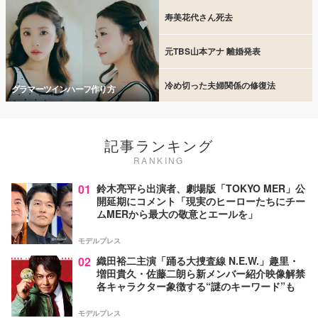
寿美花代さん死去
元TBS山本アナ 離婚発表
冷め切った夫婦関係の修復法
グラマーツインハーフ作り方
記事ランキング
RANKING
01
鈴木亮平ら出演者、劇場版「TOKYO MER」公
開延期にコメント「現実のヒーローたちにチー
ムMERから最大の敬意とエールを」
モデルプレス
02
織田裕二主演「踊る大捜査線 N.E.W.」趣里・
増田貴久・佐藤二朗ら新メンバー紹介映像解禁
各キャラクター象徴する“謎のキーワード”も
モデルプレス