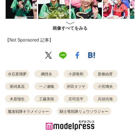
画像すべてをみる
【Not Sponsored 記事】
水石亜飛夢
綱啓永
小原唯和
新條由芽
尾碕真花
一ノ瀬颯
岸田タツヤ
小宮璃央
木原瑠生
工藤美桜
庄司浩平
兵頭功海
魔進戦隊キラメイジャー
騎士竜戦隊リュウソウジャー