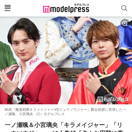
映画『魔進戦隊キラメイジャーVSリュウソウジャー』舞台挨拶に登壇した一
ノ瀬颯、小宮璃央 （C）モデルプレス
一ノ瀬颯＆小宮璃央「キラメイジャー」「リ