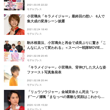
2021.03.05 22:22
モデルプレス
小宮璃央「キラメイジャー」最終回の想い 6人で
集大成の変身シーン披露
2021.02.24 18:40
モデルプレス
駒木根葵汰、小宮璃央と再会で成長ぶりに驚き「こ
んなに人って変われる」＜スーパー戦隊MOVIEレ
ンジャー2021＞
2021.02.09 20:45
モデルプレス
「キラメイジャー」小宮璃央、背伸びした大人な姿
ファースト写真集発表
2021.02.08 20:44
モデルプレス
「リュウソウジャー」金城茉奈さん死去 “レッ
ド”一ノ瀬颯「まなっぺの素敵な笑顔はこれからも
決して忘れることはできません」
2020.12.05 15:22
モデルプレス