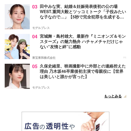
03
田中みな実、結婚＆妊娠発表後初の公の場
WEST.重岡大毅とツッコミトーク「子役みたい
な子なので…」【5秒で完全犯罪を生成する方
法】
モデルプレス
04
宮城舞・島村雄大、最新作『ミニオンズ＆モン
スターズ』の魅力熱弁 ハチャメチャだけじゃ
ない“友情と絆”に感動
東宝東和株式会社
PR
05
久保史緒里、映画撮影中に外部との連絡控えた
理由 乃木坂46卒業後初主演で母親役に【世界
は美しいと誰かが言った】
モデルプレス
もっとみる