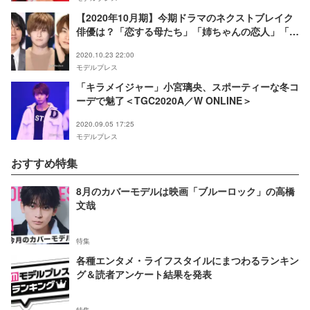
【2020年10月期】今期ドラマのネクストブレイク
俳優は？「恋する母たち」「姉ちゃんの恋人」「先
生を消す方程式。」などから注目の9人
2020.10.23 22:00
モデルプレス
「キラメイジャー」小宮璃央、スポーティーな冬コ
ーデで魅了＜TGC2020A／W ONLINE＞
2020.09.05 17:25
モデルプレス
おすすめ特集
8月のカバーモデルは映画「ブルーロック」の高橋
文哉
特集
各種エンタメ・ライフスタイルにまつわるランキン
グ＆読者アンケート結果を発表