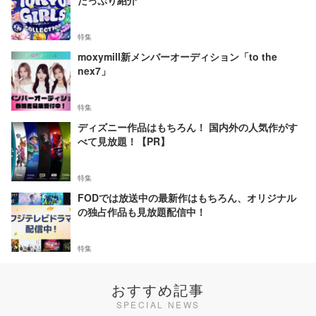
たっぷり紹介
特集
moxymill新メンバーオーディション「to the
nex7」
特集
ディズニー作品はもちろん！ 国内外の人気作がす
べて見放題！【PR】
特集
FODでは放送中の最新作はもちろん、オリジナル
の独占作品も見放題配信中！
特集
おすすめ記事
SPECIAL NEWS