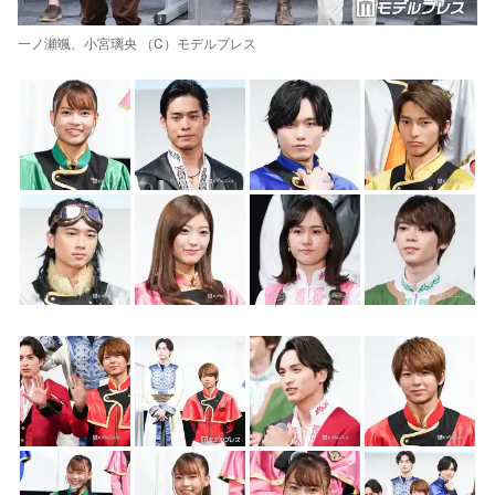
一ノ瀬颯、小宮璃央 （C）モデルプレス