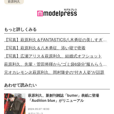
萩原利久
もっと詳しくみる
【写真】萩原利久＆FANTASTICS八木勇征の美しすぎるバックハグ
【写真】萩原利久＆八木勇征、添い寝で密着
【写真】広瀬アリス＆萩原利久、結婚式オフショット
萩原利久、先輩・菅田将暉から“ゴミ袋6袋分”服もらうも本音
元オカレモンJr.萩原利久、岡村隆史の“付き人姿”が話題
あわせて読みたい
萩原利久、新創刊雑誌「butter」表紙に登場
「Audition blue」がリニューアル
2024.05.07 18:00
モデルプレス