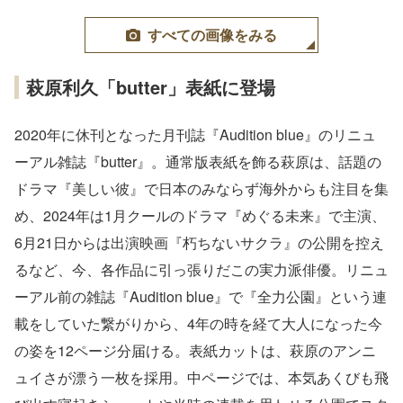
すべての画像をみる
萩原利久「butter」表紙に登場
2020年に休刊となった月刊誌『Audition blue』のリニュ
ーアル雑誌『butter』。通常版表紙を飾る萩原は、話題の
ドラマ『美しい彼』で日本のみならず海外からも注目を集
め、2024年は1月クールのドラマ『めぐる未来』で主演、
6月21日からは出演映画『朽ちないサクラ』の公開を控え
るなど、今、各作品に引っ張りだこの実力派俳優。リニュ
ーアル前の雑誌『Audition blue』で『全力公園』という連
載をしていた繋がりから、4年の時を経て大人になった今
の姿を12ページ分届ける。表紙カットは、萩原のアンニ
ュイさが漂う一枚を採用。中ページでは、本気あくびも飛