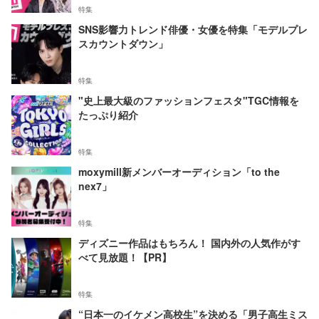
特集
SNS影響力トレンド俳優・女優を特集「モデルプレ
スカウントダウン」
特集
"史上最大級のファッションフェスタ"TGC情報を
たっぷり紹介
特集
moxymill新メンバーオーディション「to the
nex7」
特集
ディズニー作品はもちろん！ 国内外の人気作がす
べて見放題！【PR】
特集
“日本一のイケメン高校生”を決める「男子高生ミス