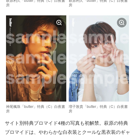
萩原利久「butter」特典（C）白夜書
萩原利久「butter」特典（C）白夜書
房
房
神尾楓珠「butter」特典（C）白夜書
増子敦貴「butter」特典（C）白夜書
房
房
サイト別特典ブロマイド4種の写真も初解禁。萩原の特典
ブロマイドは、やわらかな白衣装とクールな黒衣装のギャ