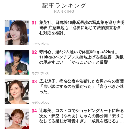
記事ランキング
RANKING
01
集英社、日向坂46藤嶌果歩の写真集を巡り声明
発表 注意喚起も「必要に応じて法的措置を含
む対応を検討」
モデルプレス
02
寺田心、週6ジム通いで体重62kg→82kgに
110kgのベンチプレス持ち上げる姿披露「胸板
の厚みすごい」「かっこいい」と反響
モデルプレス
03
広末涼子、病名公表を決断した次男からの言葉
「言い訳にするのも嫌だった」「言うべきか迷
った」
モデルプレス
04
辻希美、コストコでショッピングカートに座る
次女・夢空（ゆめあ）ちゃんの姿公開「乗りこ
なしてる感じが可愛すぎ」「成長を感じる」の
声