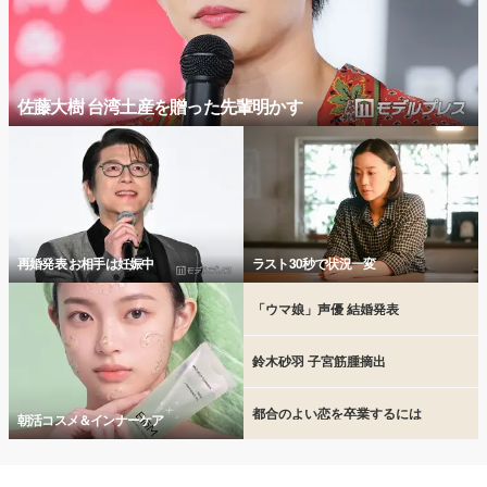
佐藤大樹 台湾土産を贈った先輩明かす
再婚発表 お相手は妊娠中
ラスト30秒で状況一変
「ウマ娘」声優 結婚発表
鈴木砂羽 子宮筋腫摘出
都合のよい恋を卒業するには
朝活コスメ＆インナーケア