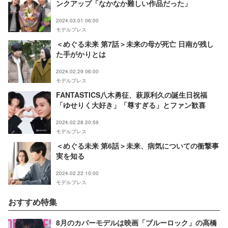
ンクアップ「なかなか難しい作品だった」
2024.03.01 06:00
モデルプレス
＜めぐる未来 第7話＞未来の母が死亡 日南が残し
た手がかりとは
2024.02.29 06:00
モデルプレス
FANTASTICS八木勇征、萩原利久の誕生日祝福
「ゆせりく大好き」「尊すぎる」とファン歓喜
2024.02.28 20:59
モデルプレス
＜めぐる未来 第6話＞未来、病気についての衝撃事
実を知る
2024.02.22 10:00
モデルプレス
おすすめ特集
8月のカバーモデルは映画「ブルーロック」の高橋