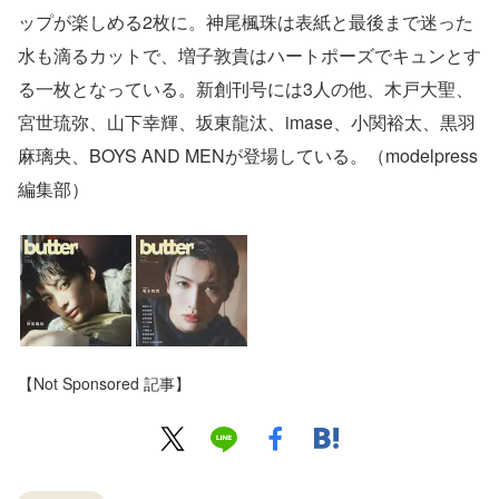
ップが楽しめる2枚に。神尾楓珠は表紙と最後まで迷った
水も滴るカットで、増子敦貴はハートポーズでキュンとす
る一枚となっている。新創刊号には3人の他、木戸大聖、
宮世琉弥、山下幸輝、坂東龍汰、imase、小関裕太、黒羽
麻璃央、BOYS AND MENが登場している。（modelpress
編集部）
【Not Sponsored 記事】