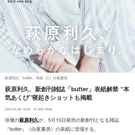
萩原利久「butter」表紙（C）白夜書房
萩原利久、新創刊雑誌「butter」表紙解禁 “本
気あくび”寝起きショットも掲載
2024.05.08 18:00
27,359
views
俳優の
萩原利久
が、5月15日発売の新創刊となる雑誌
『butter』（白夜書房）の表紙に登場する。