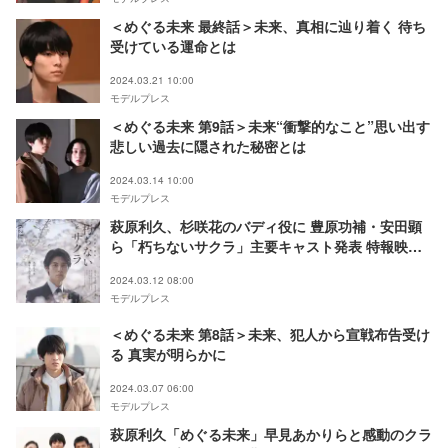
＜めぐる未来 最終話＞未来、真相に辿り着く 待ち
受けている運命とは
2024.03.21 10:00
モデルプレス
＜めぐる未来 第9話＞未来“衝撃的なこと”思い出す
悲しい過去に隠された秘密とは
2024.03.14 10:00
モデルプレス
萩原利久、杉咲花のバディ役に 豊原功補・安田顕
ら「朽ちないサクラ」主要キャスト発表 特報映像
も初解禁
2024.03.12 08:00
モデルプレス
＜めぐる未来 第8話＞未来、犯人から宣戦布告受け
る 真実が明らかに
2024.03.07 06:00
モデルプレス
萩原利久「めぐる未来」早見あかりらと感動のクラ