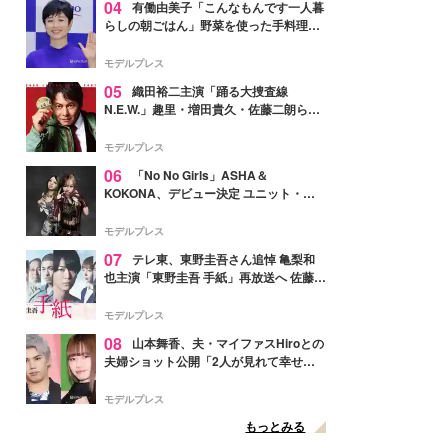
04
有働由美子「こんなもんです一人暮
らしの朝ごはん」野菜を使った手料理公
開「作ってみたい」「ヘルシーで美味し
そう」と反響
モデルプレス
05
織田裕二主演「踊る大捜査線
N.E.W.」趣里・増田貴久・佐藤二朗ら新
メンバー紹介映像解禁 各キャラクター象
徴する“謎のキーワード”も
モデルプレス
06
「No No Girls」ASHA＆
KOKONA、デビュー決定 ユニット・
TAKARAとしてセルフプロデュース楽曲
リリースへ
モデルプレス
07
テレ東、東野圭吾さん追悼 亀梨和
也主演「東野圭吾 手紙」再放送へ 佐藤隆
太・本田翼・中村倫也ら出演
モデルプレス
08
山本舞香、夫・マイファスHiroとの
夫婦ショット公開「2人が見れて幸せ」
「仲の良さが伝わってくる」と反響
モデルプレス
もっとみる