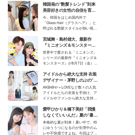
韓国発の“艶髪トレンド”到来
美容好きの女性の自信を育む
「ヘアケア事情」って？
今、韓国をはじめ国内外で
「Glass Hair（グラスヘア）」と
呼ばれる艶髪スタイルが熱い視線
を集めています。メイクやファッ
宮城舞・島村雄大、最新作
ションの完成度を高めるベースと
して、“髪そのものの美しさ”に改
『ミニオンズ＆モンスター
めて注目する人が増えている様
ズ』の魅力熱弁 ハチャメチャ
世界中で愛される「ミニオンズ」
子。今回は、そんな憧れの艶やか
だけじゃない“友情と絆”に感
シリーズの最新作『ミニオンズ＆
な髪を日常で叶える、美容好きの
動
モンスターズ』が8月7日（金）に
女性たちのヘアケア事情を紹介し
公開。モデルプレスでは、“大のミ
ます。
アイドルから絶大な支持 衣装
ニオン好き”という共通点を持つモ
デルの宮城舞と島村雄大の特別対
デザイナー・茅野しのぶの“可
談をお届け！それぞれの視点か
愛い”を作る美学＜「シチズン
AKB48や＝LOVEなど数々の人気
ら、今作ならではの魅力や予想外
クロスシー」インタビュー＞
アイドルたちの衣装を手掛け、ア
の感動をもたらす奥深いストーリ
イドルやファンから絶大な支持を
ーについて熱く語り合ってもらっ
得る、株式会社オサレカンパニー
た。
愛甲ひかり＆橋下美好「我慢
取締役兼クリエイティブディレク
ター・茅野しのぶ。一人ひとりの
しなくていいんだ」夏の“暑さ
個性に寄り添い、魅力を引き出す
対策”の新しい選択肢とは？
本格的な夏が到来！暑い中で、特
衣装作りは、多くの女性たちに勇
にゆううつになるのが生理中のム
気と自信を与え続けている。
レや不快感ですよね。今回はプラ