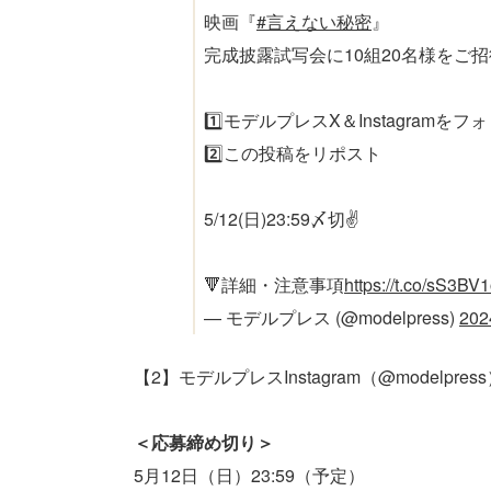
映画『
#言えない秘密
』
完成披露試写会に10組20名様をご招
1️⃣モデルプレスX＆Instagramをフ
2️⃣この投稿をリポスト
5/12(日)23:59〆切✌️
🔻詳細・注意事項
https://t.co/sS3BV
— モデルプレス (@modelpress)
20
【2】モデルプレスInstagram（@modelpre
＜応募締め切り＞
5月12日（日）23:59（予定）