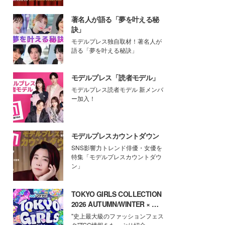
著名人が語る「夢を叶える秘
訣」
モデルプレス独自取材！著名人が
語る「夢を叶える秘訣」
モデルプレス「読者モデル」
モデルプレス読者モデル 新メンバ
ー加入！
モデルプレスカウントダウン
SNS影響力トレンド俳優・女優を
特集「モデルプレスカウントダウ
ン」
TOKYO GIRLS COLLECTION
2026 AUTUMN/WINTER × モ
デルプレス
"史上最大級のファッションフェス
タ"TGC情報をたっぷり紹介