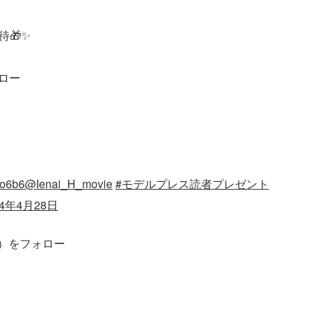
待🎁✨
ォロー
1o6b6
@Ienai_H_movie
#モデルプレス読者プレゼント
24年4月28日
ss）をフォロー