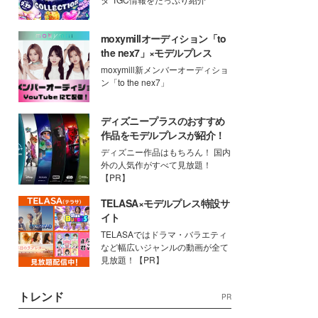
moxymillオーディション「to
the nex7」×モデルプレス
moxymill新メンバーオーディショ
ン「to the nex7」
ディズニープラスのおすすめ
作品をモデルプレスが紹介！
ディズニー作品はもちろん！ 国内
外の人気作がすべて見放題！
【PR】
TELASA×モデルプレス特設サ
イト
TELASAではドラマ・バラエティ
など幅広いジャンルの動画が全て
見放題！【PR】
トレンド
PR