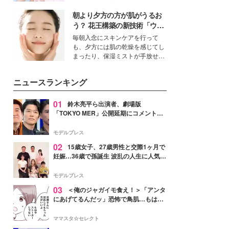
イベートでも仲良しで旅行好きな
朝より夕方の方が肌がうるお
モデル・愛甲ひかりさんと橋下美
好さんを迎えて本音で女子会トー
う？ 花王構築の新技術「ウォ
ク。猛暑のお出かけを快適に過ご
ーターキャプチャリングスキ
毎朝入念にスキンケアを行って
すヒントや、2人が感動した夏の
ン（捕水肌）」がスキンケア
も、夕方には肌の乾燥を感じてし
生理の新常識にも迫りました。
の常識を変える予感
まったり、保湿ミストが手放せな
いという読者も多いのでは？そん
な美容の常識を大きく変える可能
ニュースランキング
性を秘めた、革新的な「Water
Capturing Skin（ウォーターキャ
プチャリングスキン：捕水肌）」
01
鈴木亮平ら出演者、劇場版
技術を、花王が構築した。
「TOKYO MER」公開延期にコメント
「現実のヒーローたちにチームMERから
最大の敬意とエールを」
モデルプレス
02
15歳女子、27歳男性と交際1ヶ月で
妊娠…36歳で孫誕生 波乱の人生に人気タ
レント思わずツッコミ「だいぶ危ねえ
よ！」
モデルプレス
03
＜俺のジャガイモ食え！＞「アンタ
にあげてるんだッ」恐怖で鳥肌…もはや
ストーカー？【第3話まんが】
ママスタ☆セレクト