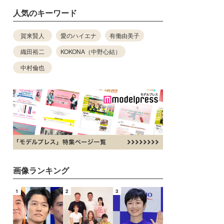
人気のキーワード
賀来賢人
愛のハイエナ
有働由美子
織田裕二
KOKONA（中野心結）
中村倫也
画像ランキング
1
2
3