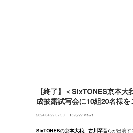
【終了】＜SixTONES京
成披露試写会に10組20名様を
2024.04.29 07:00
159,227
views
SixTONES
の
京本大我
、
古川琴音
らが出演する