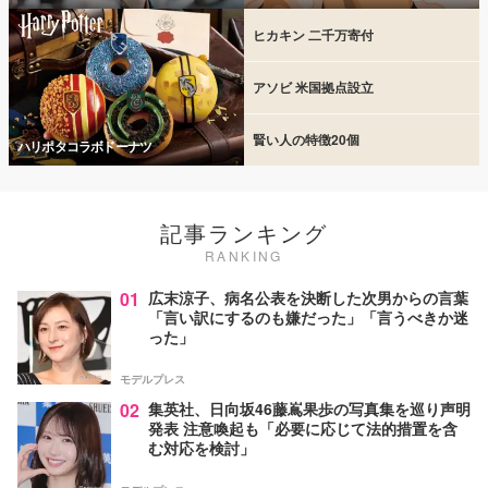
ヒカキン 二千万寄付
アソビ 米国拠点設立
賢い人の特徴20個
ハリポタコラボドーナツ
記事ランキング
RANKING
01
広末涼子、病名公表を決断した次男からの言葉
「言い訳にするのも嫌だった」「言うべきか迷
った」
モデルプレス
02
集英社、日向坂46藤嶌果歩の写真集を巡り声明
発表 注意喚起も「必要に応じて法的措置を含
む対応を検討」