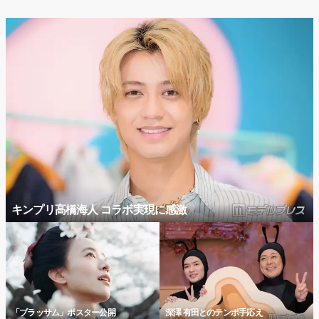
キンプリ高橋海人 コラボ実現に感激
「ブラッサム」ポスター公開
深澤 有田とのテンポ手応え