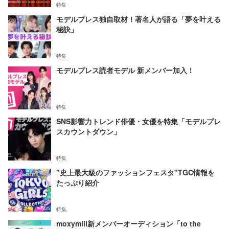
特集
モデルプレス独自取材！著名人が語る「夢を叶える
秘訣」
特集
モデルプレス読者モデル 新メンバー加入！
特集
SNS影響力トレンド俳優・女優を特集「モデルプレ
スカウントダウン」
特集
"史上最大級のファッションフェスタ"TGC情報を
たっぷり紹介
特集
moxymill新メンバーオーディション「to the