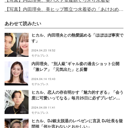
【写真】内田理央、美ヒップ際立つ水着姿の「あけおめ」ショット
あわせて読みたい
ヒカル、内田理央との熱愛認める「ほぼほぼ事実で
す」
2024.04.23 19:52
モデルプレス
内田理央、“別人級”ギャル姿の過去ショット公開
「激レア」「元気出た」と反響
2024.04.14 15:43
モデルプレス
ヒカル、恋人の存在明かす「魅力的すぎる」「会う
度に可愛いってなる」毎月25日に必ずプレゼント
も
2024.04.09 11:41
モデルプレス
ヒカル、DJ銀太脱退のレペゼンに言及 DJ社長を疑
問視「何か言わないとおかしい」