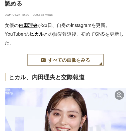
認める
2024.04.24 10:39
200,888
views
女優の
内田理央
が23日、自身のInstagramを更新。
YouTuberの
ヒカル
との熱愛報道後、初めてSNSを更新し
た。
すべての画像をみる
ヒカル、内田理央と交際報道