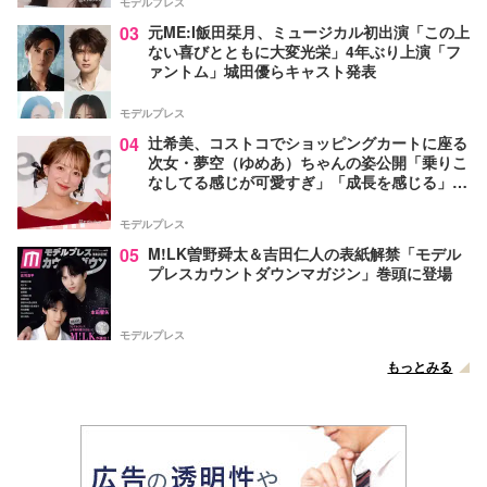
モデルプレス
03
元ME:I飯田栞月、ミュージカル初出演「この上
ない喜びとともに大変光栄」4年ぶり上演「フ
ァントム」城田優らキャスト発表
モデルプレス
04
辻希美、コストコでショッピングカートに座る
次女・夢空（ゆめあ）ちゃんの姿公開「乗りこ
なしてる感じが可愛すぎ」「成長を感じる」の
声
モデルプレス
05
M!LK曽野舜太＆吉田仁人の表紙解禁「モデル
プレスカウントダウンマガジン」巻頭に登場
モデルプレス
もっとみる