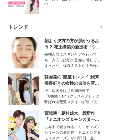
中！
トレンド
PR
朝より夕方の方が肌がうるお
う？ 花王構築の新技術「ウォ
ーターキャプチャリングスキ
毎朝入念にスキンケアを行って
ン（捕水肌）」がスキンケア
も、夕方には肌の乾燥を感じてし
の常識を変える予感
まったり、保湿ミストが手放せな
いという読者も多いのでは？そん
韓国発の“艶髪トレンド”到来
な美容の常識を大きく変える可能
性を秘めた、革新的な「Water
美容好きの女性の自信を育む
Capturing Skin（ウォーターキャ
「ヘアケア事情」って？
今、韓国をはじめ国内外で
プチャリングスキン：捕水肌）」
「Glass Hair（グラスヘア）」と
技術を、花王が構築した。
呼ばれる艶髪スタイルが熱い視線
を集めています。メイクやファッ
宮城舞・島村雄大、最新作
ションの完成度を高めるベースと
して、“髪そのものの美しさ”に改
『ミニオンズ＆モンスター
めて注目する人が増えている様
ズ』の魅力熱弁 ハチャメチャ
世界中で愛される「ミニオンズ」
子。今回は、そんな憧れの艶やか
だけじゃない“友情と絆”に感
シリーズの最新作『ミニオンズ＆
な髪を日常で叶える、美容好きの
動
モンスターズ』が8月7日（金）に