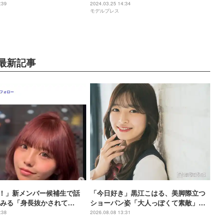
:39
2024.03.25 14:34
モデルプレス
最新記事
！」新メンバー候補生で話
「今日好き」黒江こはる、美脚際立つ
みる「身長抜かされて
ショーパン姿「大人っぽくて素敵」
差”姪っ子との幼少期＆現在の
「最強ビジュ」と反響
:38
2026.08.08 13:31