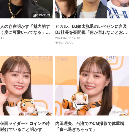
人の存在明かす「魅力的す
ヒカル、DJ銀太脱退のレペゼンに言及
う度に可愛いってなる」毎
DJ社長を疑問視「何か言わないとおか
必ずプレゼントも
しい」
:41
2024.04.03 14:18
モデルプレス
仮面ライダーヒロインの時
内田理央、台湾でのCM撮影で体重増
間続けていること明かす
「食べ過ぎちゃって」