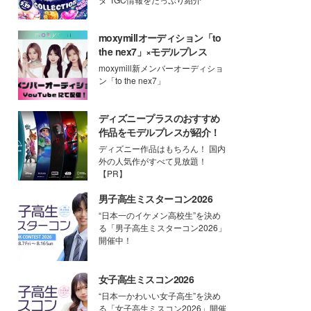
moxymillオーディション「to
the nex7」×モデルプレス
moxymill新メンバーオーディショ
ン「to the nex7」
ディズニープラスのおすすめ
作品をモデルプレスが紹介！
ディズニー作品はもちろん！ 国内
外の人気作がすべて見放題！
【PR】
男子高生ミスターコン2026
“日本一のイケメン高校生”を決め
る「男子高生ミスターコン2026」
開催中！
女子高生ミスコン2026
“日本一かわいい女子高生”を決め
る「女子高生ミスコン2026」開催