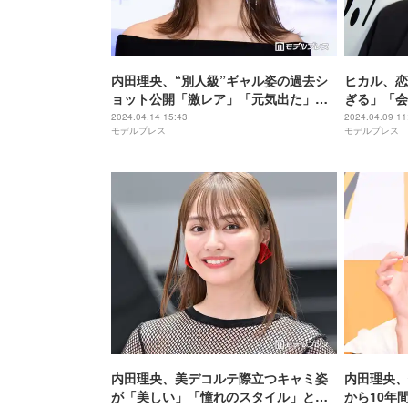
内田理央、“別人級”ギャル姿の過去シ
ヒカル、恋
ョット公開「激レア」「元気出た」と
ぎる」「会
反響
月25日に
2024.04.14 15:43
2024.04.09 11
モデルプレス
モデルプレス
内田理央、美デコルテ際立つキャミ姿
内田理央、
が「美しい」「憧れのスタイル」と話
から10年