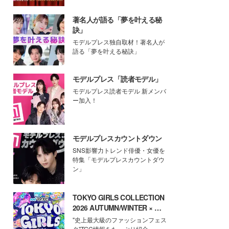
著名人が語る「夢を叶える秘
訣」
モデルプレス独自取材！著名人が
語る「夢を叶える秘訣」
モデルプレス「読者モデル」
モデルプレス読者モデル 新メンバ
ー加入！
モデルプレスカウントダウン
SNS影響力トレンド俳優・女優を
特集「モデルプレスカウントダウ
ン」
TOKYO GIRLS COLLECTION
2026 AUTUMN/WINTER × モ
デルプレス
"史上最大級のファッションフェス
タ"TGC情報をたっぷり紹介