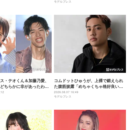
モデルプレス
公開「姉妹にしか見えない」
い」の声
ス・テオくん＆加藤乃愛、
コムドットひゅうが、上裸で鍛えられ
どちらかに非があったわけ
た腹筋披露「めちゃくちゃ格好良い」
2023年2月に交際発表
「ビジュ爆発してる」の声
:12
2026.08.07 16:49
モデルプレス