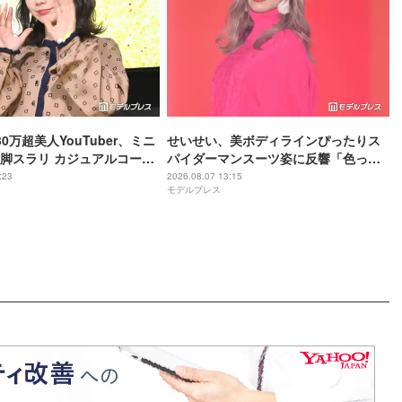
0万超美人YouTuber、ミニ
せいせい、美ボディラインぴったりス
脚スラリ カジュアルコーデ
パイダーマンスーツ姿に反響「色っぽ
「何頭身？」「スタイル良
すぎる」「スタイル女神」の声
:23
2026.08.07 13:15
モデルプレス
れる」