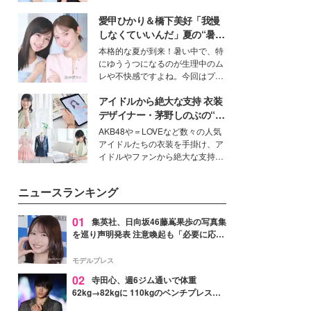
女性たちのヘアケア事情を紹介し
公開。モデルプレスでは、“大のミ
ます。
愛甲ひかり＆橋下美好「我慢
ニオン好き”という共通点を持つモ
デルの宮城舞と島村雄大の特別対
しなくていいんだ」夏の“暑さ
談をお届け！それぞれの視点か
対策”の新しい選択肢とは？
本格的な夏が到来！暑い中で、特
ら、今作ならではの魅力や予想外
にゆううつになるのが生理中のム
の感動をもたらす奥深いストーリ
レや不快感ですよね。今回はプラ
ーについて熱く語り合ってもらっ
イベートでも仲良しで旅行好きな
た。
アイドルから絶大な支持 衣装
モデル・愛甲ひかりさんと橋下美
好さんを迎えて本音で女子会トー
デザイナー・茅野しのぶの“可
ク。猛暑のお出かけを快適に過ご
愛い”を作る美学＜「シチズン
AKB48や＝LOVEなど数々の人気
すヒントや、2人が感動した夏の
クロスシー」インタビュー＞
アイドルたちの衣装を手掛け、ア
生理の新常識にも迫りました。
イドルやファンから絶大な支持を
得る、株式会社オサレカンパニー
取締役兼クリエイティブディレク
ニュースランキング
ター・茅野しのぶ。一人ひとりの
個性に寄り添い、魅力を引き出す
衣装作りは、多くの女性たちに勇
01
集英社、日向坂46藤嶌果歩の写真集
気と自信を与え続けている。
を巡り声明発表 注意喚起も「必要に応じ
て法的措置を含む対応を検討」
モデルプレス
02
寺田心、週6ジム通いで体重
62kg→82kgに 110kgのベンチプレス持
ち上げる姿披露「胸板の厚みすごい」