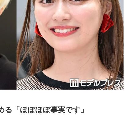
める「ほぼほぼ事実です」
Loaded
:
48.74%