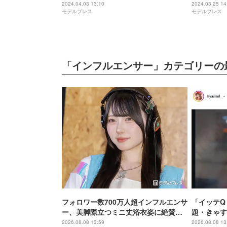
題
2024.04.03 13:10
2024.03.25 14
モデルプレス
モデルプレス
「インフルエンサー」カテゴリーの
フォロワー数700万人超インフルエンサ
「イッテQ
ー、美脚際立つミニ丈浴衣姿に絶賛の
題・きゃす
声「スタイル良くて憧れる」「透明感
る」“6歳
2026.08.08 13:59
2026.08.08 13