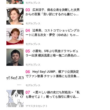
「かっこいい」と反響
モデルプレス
03
広末涼子、病名公表を決断した次男
からの言葉「言い訳にするのも嫌だっ
た」「言うべきか迷った」
モデルプレス
04
辻希美、コストコでショッピングカ
ートに座る次女・夢空（ゆめあ）ちゃん
の姿公開「乗りこなしてる感じが可愛す
ぎ」「成長を感じる」の声
モデルプレス
05
小栗旬、5年ぶり民放ドラマレギュ
ラー出演 横浜流星と唯一無二の異色のバ
ディで初共演【LOST10】
モデルプレス
06
Hey! Say! JUMP、横アリ公演決定
でファン歓喜 チケット価格にも注目集ま
る「激アツ」「平成に戻ったみたい」
モデルプレス
07
＜図々しい娘の友だち対処法＞「私
も乗せてよ！」断っても強引に乗り込ん
でくる友だち【第1話まんが】
ママスタ☆セレクト