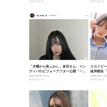
モデルプレス
モデルプレス
レベチ」
2ショット
「共演エモ
「月曜から夜ふかし」多田さん、イン
スカイピー
ディバのビフォーアフター公開「一目
破局報告「
瞭然」「変化がすごい」と話題
ではなく」
2026.08.08 12:42
2026.08.07 22
モデルプレス
モデルプレス