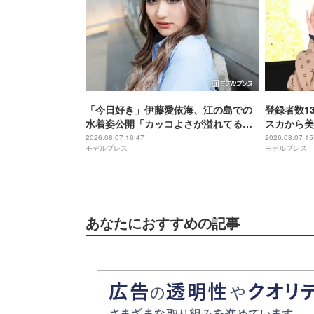
「今日好き」伊藤愛依海、江の島での
登録者数13
水着姿公開「カッコよさが溢れてる」
スカから美
「くびれ綺麗」の声
披露に反響
2026.08.07 16:47
2026.08.07 15
モデルプレス
モデルプレス
すぎて見惚
あなたにおすすめの記事