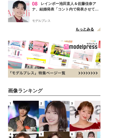
08
レインボー池田直人＆佐藤佳奈ア
ナ、結婚発表「コント内で発表させてい
ただきました」読売テレビ退社は生活拠
点変更のため
モデルプレス
もっとみる
画像ランキング
1
2
3
4
5
6